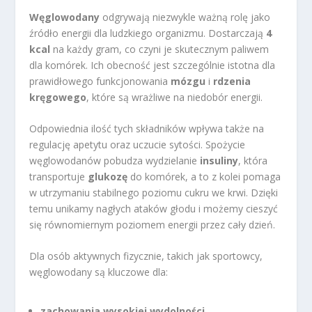
Węglowodany
odgrywają niezwykle ważną rolę jako
źródło energii dla ludzkiego organizmu. Dostarczają
4
kcal
na każdy gram, co czyni je skutecznym paliwem
dla komórek. Ich obecność jest szczególnie istotna dla
prawidłowego funkcjonowania
mózgu
i
rdzenia
kręgowego
, które są wrażliwe na niedobór energii.
Odpowiednia ilość tych składników wpływa także na
regulację apetytu oraz uczucie sytości. Spożycie
węglowodanów pobudza wydzielanie
insuliny
, która
transportuje
glukozę
do komórek, a to z kolei pomaga
w utrzymaniu stabilnego poziomu cukru we krwi. Dzięki
temu unikamy nagłych ataków głodu i możemy cieszyć
się równomiernym poziomem energii przez cały dzień.
Dla osób aktywnych fizycznie, takich jak sportowcy,
węglowodany są kluczowe dla:
zachowania wysokiej wydolności
,