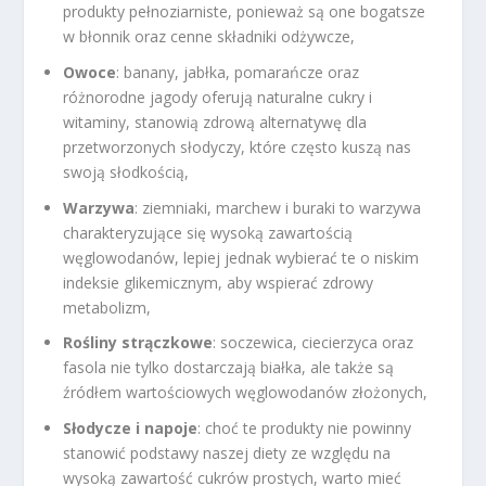
produkty pełnoziarniste, ponieważ są one bogatsze
w błonnik oraz cenne składniki odżywcze,
Owoce
: banany, jabłka, pomarańcze oraz
różnorodne jagody oferują naturalne cukry i
witaminy, stanowią zdrową alternatywę dla
przetworzonych słodyczy, które często kuszą nas
swoją słodkością,
Warzywa
: ziemniaki, marchew i buraki to warzywa
charakteryzujące się wysoką zawartością
węglowodanów, lepiej jednak wybierać te o niskim
indeksie glikemicznym, aby wspierać zdrowy
metabolizm,
Rośliny strączkowe
: soczewica, ciecierzyca oraz
fasola nie tylko dostarczają białka, ale także są
źródłem wartościowych węglowodanów złożonych,
Słodycze i napoje
: choć te produkty nie powinny
stanowić podstawy naszej diety ze względu na
wysoką zawartość cukrów prostych, warto mieć