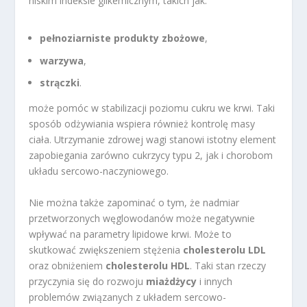
niskim indeksie glikemicznym, takich jak:
pełnoziarniste produkty zbożowe
,
warzywa
,
strączki
.
może pomóc w stabilizacji poziomu cukru we krwi. Taki
sposób odżywiania wspiera również kontrolę masy
ciała. Utrzymanie zdrowej wagi stanowi istotny element
zapobiegania zarówno cukrzycy typu 2, jak i chorobom
układu sercowo-naczyniowego.
Nie można także zapominać o tym, że nadmiar
przetworzonych węglowodanów może negatywnie
wpływać na parametry lipidowe krwi. Może to
skutkować zwiększeniem stężenia
cholesterolu LDL
oraz obniżeniem
cholesterolu HDL
. Taki stan rzeczy
przyczynia się do rozwoju
miażdżycy
i innych
problemów związanych z układem sercowo-