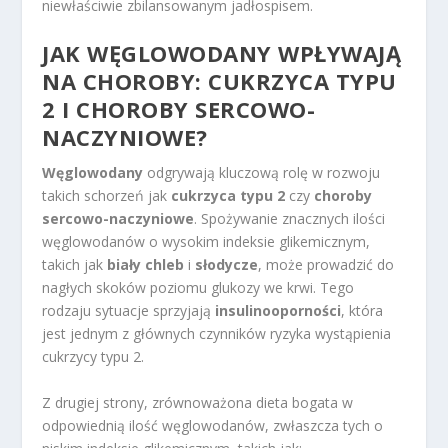
niewłaściwie zbilansowanym jadłospisem.
JAK WĘGLOWODANY WPŁYWAJĄ
NA CHOROBY: CUKRZYCA TYPU
2 I CHOROBY SERCOWO-
NACZYNIOWE?
Węglowodany
odgrywają kluczową rolę w rozwoju
takich schorzeń jak
cukrzyca typu 2
czy
choroby
sercowo-naczyniowe
. Spożywanie znacznych ilości
węglowodanów o wysokim indeksie glikemicznym,
takich jak
biały chleb
i
słodycze
, może prowadzić do
nagłych skoków poziomu glukozy we krwi. Tego
rodzaju sytuacje sprzyjają
insulinooporności
, która
jest jednym z głównych czynników ryzyka wystąpienia
cukrzycy typu 2.
Z drugiej strony, zrównoważona dieta bogata w
odpowiednią ilość węglowodanów, zwłaszcza tych o