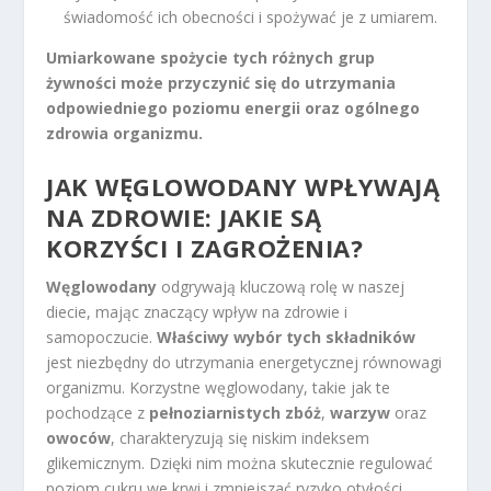
świadomość ich obecności i spożywać je z umiarem.
Umiarkowane spożycie tych różnych grup
żywności może przyczynić się do utrzymania
odpowiedniego poziomu energii oraz ogólnego
zdrowia organizmu.
JAK WĘGLOWODANY WPŁYWAJĄ
NA ZDROWIE: JAKIE SĄ
KORZYŚCI I ZAGROŻENIA?
Węglowodany
odgrywają kluczową rolę w naszej
diecie, mając znaczący wpływ na zdrowie i
samopoczucie.
Właściwy wybór tych składników
jest niezbędny do utrzymania energetycznej równowagi
organizmu. Korzystne węglowodany, takie jak te
pochodzące z
pełnoziarnistych zbóż
,
warzyw
oraz
owoców
, charakteryzują się niskim indeksem
glikemicznym. Dzięki nim można skutecznie regulować
poziom cukru we krwi i zmniejszać ryzyko otyłości.