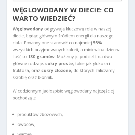
WĘGLOWODANY W DIECIE
: CO
WARTO WIEDZIEĆ?
Węglowodany
odgrywają kluczową rolę w naszej
diecie, będąc głównym źródłem energii dla naszego
ciała. Powinny one stanowić co najmniej
55%
wszystkich przyjmowanych kalorii, a minimalna dzienna
ilość to
130 gramów
. Możemy je podzielić na dwa
główne rodzaje:
cukry proste
, takie jak glukoza i
fruktoza, oraz
cukry złożone
, do których zaliczamy
skrobię oraz błonnik.
W codziennym jadłospisie węglowodany najczęściej
pochodzą z:
produktów zbożowych,
owoców,
warzyw.