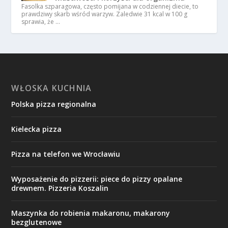
Fasolka szparagowa, często pomijana w codziennej diecie, to
prawdziwy skarb wśród warzyw. Zaledwie 31 kcal w 100 g
sprawia, że …
WŁOSKA KUCHNIA
Polska pizza regionalna
Kielecka pizza
Pizza na telefon we Wrocławiu
Wyposażenie do pizzerii: piece do pizzy opalane
drewnem. Pizzeria Koszalin
Maszynka do robienia makaronu, makarony
bezglutenowe