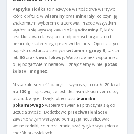
Papryka słodka
to niezwykle wartościowe warzywo,
które obfituje w
witaminy
oraz
minerały
, co czyni ją
znakomitym wyborem dla zdrowia. Przede wszystkim
wyróżnia się wysoką zawartością
witaminy C
, która
jest kluczowa dla wsparcia odporności organizmu i
pełni rolę skutecznego przeciwutleniacza. Oprócz tego,
papryka dostarcza cennych
witamin z grupy B
, takich
jak
B6
oraz
kwas foliowy
. Warto również wspomnieć
o jej bogactwie minerałów – znajdziemy w niej
potas
,
żelazo
i
magnez
.
Niska kaloryczność papryki – wynosząca około
20 kcal
na 100 g
– sprawia, że jest idealnym składnikiem diety
odchudzającej. Dzięki obecności
błonnika
pokarmowego
wspiera trawienie i przyczynia się do
uczucia sytości. Dodatkowo
przeciwutleniacze
zawarte w tym warzywie pomagają neutralizować
wolne rodniki, co może zmniejszać ryzyko wystąpienia
chorób przewlekłych.