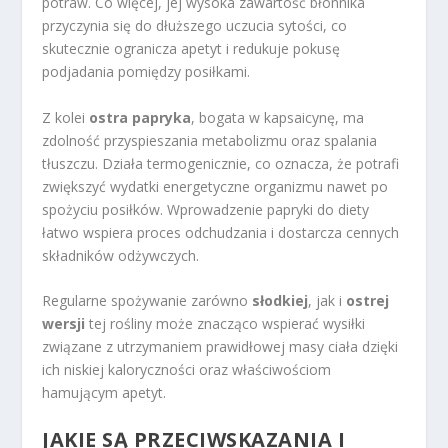
potraw. Co więcej, jej wysoka zawartość błonnika
przyczynia się do dłuższego uczucia sytości, co
skutecznie ogranicza apetyt i redukuje pokusę
podjadania pomiędzy posiłkami.
Z kolei
ostra papryka
, bogata w kapsaicynę, ma
zdolność przyspieszania metabolizmu oraz spalania
tłuszczu. Działa termogenicznie, co oznacza, że potrafi
zwiększyć wydatki energetyczne organizmu nawet po
spożyciu posiłków. Wprowadzenie papryki do diety
łatwo wspiera proces odchudzania i dostarcza cennych
składników odżywczych.
Regularne spożywanie zarówno
słodkiej
, jak i
ostrej
wersji
tej rośliny może znacząco wspierać wysiłki
związane z utrzymaniem prawidłowej masy ciała dzięki
ich niskiej kaloryczności oraz właściwościom
hamującym apetyt.
JAKIE SĄ PRZECIWSKAZANIA I