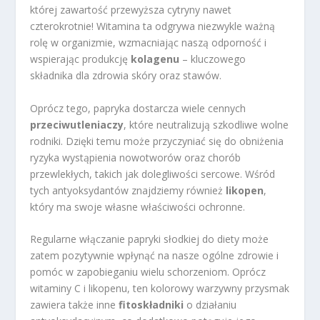
której zawartość przewyższa cytryny nawet
czterokrotnie! Witamina ta odgrywa niezwykle ważną
rolę w organizmie, wzmacniając naszą odporność i
wspierając produkcję
kolagenu
– kluczowego
składnika dla zdrowia skóry oraz stawów.
Oprócz tego, papryka dostarcza wiele cennych
przeciwutleniaczy
, które neutralizują szkodliwe wolne
rodniki. Dzięki temu może przyczyniać się do obniżenia
ryzyka wystąpienia nowotworów oraz chorób
przewlekłych, takich jak dolegliwości sercowe. Wśród
tych antyoksydantów znajdziemy również
likopen
,
który ma swoje własne właściwości ochronne.
Regularne włączanie papryki słodkiej do diety może
zatem pozytywnie wpłynąć na nasze ogólne zdrowie i
pomóc w zapobieganiu wielu schorzeniom. Oprócz
witaminy C i likopenu, ten kolorowy warzywny przysmak
zawiera także inne
fitoskładniki
o działaniu