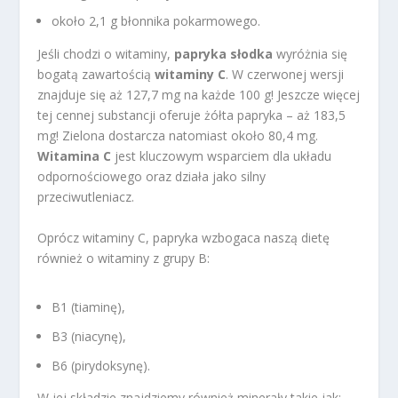
około 2,1 g błonnika pokarmowego.
Jeśli chodzi o witaminy,
papryka słodka
wyróżnia się
bogatą zawartością
witaminy C
. W czerwonej wersji
znajduje się aż 127,7 mg na każde 100 g! Jeszcze więcej
tej cennej substancji oferuje żółta papryka – aż 183,5
mg! Zielona dostarcza natomiast około 80,4 mg.
Witamina C
jest kluczowym wsparciem dla układu
odpornościowego oraz działa jako silny
przeciwutleniacz.
Oprócz witaminy C, papryka wzbogaca naszą dietę
również o witaminy z grupy B:
B1 (tiaminę),
B3 (niacynę),
B6 (pirydoksynę).
W jej składzie znajdziemy również minerały takie jak: