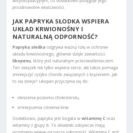
antyoksydacyjnym, co dodatkowo potęguje jego
prozdrowotne właściwości.
JAK PAPRYKA SŁODKA WSPIERA
UKŁAD KRWIONOŚNY I
NATURALNĄ ODPORNOŚĆ?
Papryka słodka
odgrywa ważną rolę w ochronie
układu krwionośnego, głównie dzięki zawartości
likopenu
, który jest naturalnym przeciwutleniaczem.
Ten związek nie tylko wspiera serce, ale także pomaga
zmniejszyć ryzyko chorób związanych z krążeniem. Jak
to się dzieje? Likopen przyczynia się do:
obniżenia poziomu cholesterolu,
zmniejszenia ciśnienia krwi.
Dodatkowo, papryka jest bogata w
witaminę C
oraz
witaminy z grupy B. Te składniki odżywcze mają
pozytywny wpływ na naszą odporność. Witamina C jest