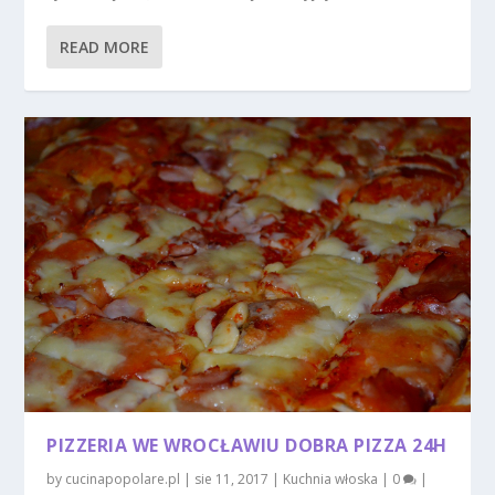
READ MORE
PIZZERIA WE WROCŁAWIU DOBRA PIZZA 24H
by
cucinapopolare.pl
|
sie 11, 2017
|
Kuchnia włoska
|
0
|