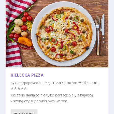
KIELECKA PIZZA
by
cucinapopolare.pl
|
maj 11, 2017
|
Kuchnia włoska
|
0
|
Kieleckie dania to nie tylko barszcz biały z kapustą
kiszoną czy zupa wiśniowa. W tym...
READ MORE