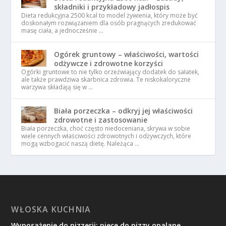
składniki i przykładowy jadłospis
Dieta redukcyjna 2500 kcal to model żywienia, który może być
doskonałym rozwiązaniem dla osób pragnących zredukować
masę ciała, a jednocześnie …
Ogórek gruntowy – właściwości, wartości
odżywcze i zdrowotne korzyści
Ogórki gruntowe to nie tylko orzeźwiający dodatek do sałatek,
ale także prawdziwa skarbnica zdrowia. Te niskokaloryczne
warzywa składają się w …
Biała porzeczka – odkryj jej właściwości
zdrowotne i zastosowanie
Biała porzeczka, choć często niedoceniana, skrywa w sobie
wiele cennych właściwości zdrowotnych i odżywczych, które
mogą wzbogacić naszą dietę. Należąca …
WŁOSKA KUCHNIA
Wyposażenie do pizzerii: piece do pizzy opalane