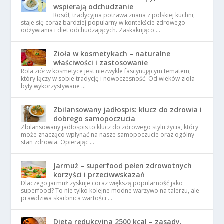
wspierają odchudzanie
Rosół, tradycyjna potrawa znana z polskiej kuchni,
staje się coraz bardziej popularny w kontekście zdrowego
odżywiania i diet odchudzających. Zaskakująco …
Zioła w kosmetykach – naturalne
właściwości i zastosowanie
Rola ziół w kosmetyce jest niezwykle fascynującym tematem,
który łączy w sobie tradycję i nowoczesność. Od wieków zioła
były wykorzystywane …
Zbilansowany jadłospis: klucz do zdrowia i
dobrego samopoczucia
Zbilansowany jadłospis to klucz do zdrowego stylu życia, który
może znacząco wpłynąć na nasze samopoczucie oraz ogólny
stan zdrowia. Opierając …
Jarmuż – superfood pełen zdrowotnych
korzyści i przeciwwskazań
Dlaczego jarmuż zyskuje coraz większą popularność jako
superfood? To nie tylko kolejne modne warzywo na talerzu, ale
prawdziwa skarbnica wartości …
Dieta redukcyjna 2500 kcal – zasady,