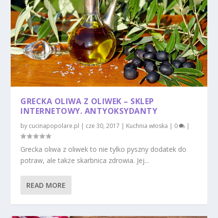
GRECKA OLIWA Z OLIWEK – SKLEP
INTERNETOWY. ANTYOKSYDANTY
by
cucinapopolare.pl
|
cze 30, 2017
|
Kuchnia włoska
|
0
|
Grecka oliwa z oliwek to nie tylko pyszny dodatek do
potraw, ale także skarbnica zdrowia. Jej...
READ MORE