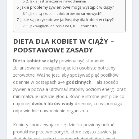
Jakie jest znaczenie nawodnienia?
Jakie problemy żywieniowe mogą wystąpić w ciąży?
Jakie są skutki niedoborów pokarmowych?
Jakie są przykładowe jadłospisy dla kobiet w ciąży?
Jak wygląda jadłospis na I, II i III trymestr?
DIETA DLA KOBIET W CIĄŻY –
PODSTAWOWE ZASADY
Dieta kobiet w ciąży
powinna być starannie
zbilansowana, uwzględniając ich osobiste potrzeby
zdrowotne. Ważne jest, aby spożywać pięć posiłków
dziennie w odstępach
2-4 godzinnych
. Taki sposób
żywienia pozwala utrzymać stabilny poziom energii oraz
minimalizuje uczucie głodu. Równie istotne jest picie co
najmniej
dwóch litrów wody
dziennie, co wspomaga
odpowiednie nawodnienie organizmu.
Kobiety spodziewające się dziecka powinny unikać
produktów przetworzonych, które często zawierają
zbyt dużo soli, cukru i sztucznych dodatków. Lepiej