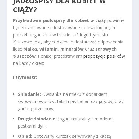
JADŁOSPISY DLA KOBIET W
CIĄŻY?
Przykładowe jadłospisy dla kobiet w ciąży
powinny
być zróżnicowane i dostosowane do ewoluujących
potrzeb organizmu w trakcie każdego trymestru.
Kluczowe jest, aby codziennie dostarczać odpowiednią
ilość
białka
,
witamin
,
minerałów
oraz
zdrowych
tłuszczów
. Poniżej przedstawiam
propozycje posiłków
na każdy okres:
I trymestr:
Śniadanie:
Owsianka na mleku z dodatkiem
świeżych owoców, takich jak banan czy jagody, oraz
garścią orzechów,
Drugie śniadanie:
Jogurt naturalny z miodem i
pestkami dyni,
Obiad:
Gotowany kurczak serwowany z kaszą