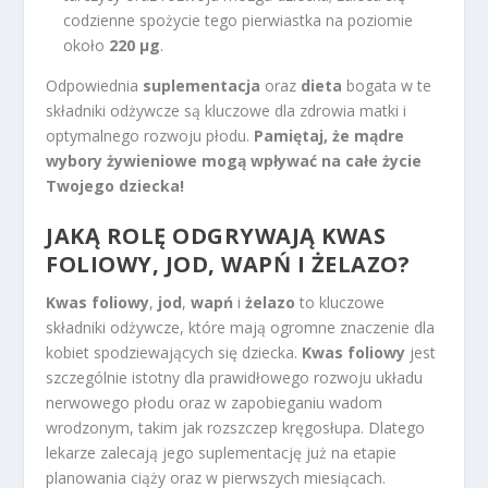
codzienne spożycie tego pierwiastka na poziomie
około
220 µg
.
Odpowiednia
suplementacja
oraz
dieta
bogata w te
składniki odżywcze są kluczowe dla zdrowia matki i
optymalnego rozwoju płodu.
Pamiętaj, że mądre
wybory żywieniowe mogą wpływać na całe życie
Twojego dziecka!
JAKĄ ROLĘ ODGRYWAJĄ KWAS
FOLIOWY, JOD, WAPŃ I ŻELAZO?
Kwas foliowy
,
jod
,
wapń
i
żelazo
to kluczowe
składniki odżywcze, które mają ogromne znaczenie dla
kobiet spodziewających się dziecka.
Kwas foliowy
jest
szczególnie istotny dla prawidłowego rozwoju układu
nerwowego płodu oraz w zapobieganiu wadom
wrodzonym, takim jak rozszczep kręgosłupa. Dlatego
lekarze zalecają jego suplementację już na etapie
planowania ciąży oraz w pierwszych miesiącach.