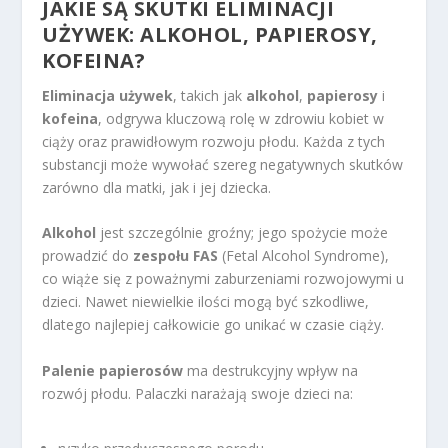
JAKIE SĄ SKUTKI ELIMINACJI
UŻYWEK: ALKOHOL, PAPIEROSY,
KOFEINA?
Eliminacja używek
, takich jak
alkohol
,
papierosy
i
kofeina
, odgrywa kluczową rolę w zdrowiu kobiet w
ciąży oraz prawidłowym rozwoju płodu. Każda z tych
substancji może wywołać szereg negatywnych skutków
zarówno dla matki, jak i jej dziecka.
Alkohol
jest szczególnie groźny; jego spożycie może
prowadzić do
zespołu FAS
(Fetal Alcohol Syndrome),
co wiąże się z poważnymi zaburzeniami rozwojowymi u
dzieci. Nawet niewielkie ilości mogą być szkodliwe,
dlatego najlepiej całkowicie go unikać w czasie ciąży.
Palenie papierosów
ma destrukcyjny wpływ na
rozwój płodu. Palaczki narażają swoje dzieci na: