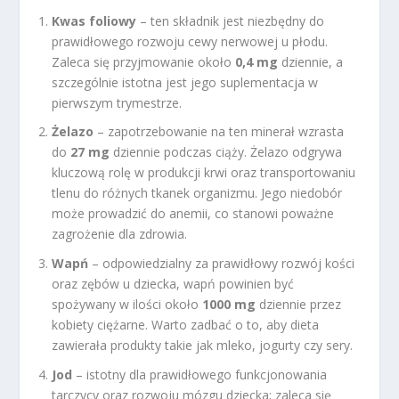
Kwas foliowy
– ten składnik jest niezbędny do
prawidłowego rozwoju cewy nerwowej u płodu.
Zaleca się przyjmowanie około
0,4 mg
dziennie, a
szczególnie istotna jest jego suplementacja w
pierwszym trymestrze.
Żelazo
– zapotrzebowanie na ten minerał wzrasta
do
27 mg
dziennie podczas ciąży. Żelazo odgrywa
kluczową rolę w produkcji krwi oraz transportowaniu
tlenu do różnych tkanek organizmu. Jego niedobór
może prowadzić do anemii, co stanowi poważne
zagrożenie dla zdrowia.
Wapń
– odpowiedzialny za prawidłowy rozwój kości
oraz zębów u dziecka, wapń powinien być
spożywany w ilości około
1000 mg
dziennie przez
kobiety ciężarne. Warto zadbać o to, aby dieta
zawierała produkty takie jak mleko, jogurty czy sery.
Jod
– istotny dla prawidłowego funkcjonowania
tarczycy oraz rozwoju mózgu dziecka; zaleca się