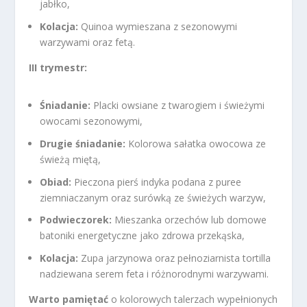
jabłko,
Kolacja:
Quinoa wymieszana z sezonowymi
warzywami oraz fetą.
III trymestr:
Śniadanie:
Placki owsiane z twarogiem i świeżymi
owocami sezonowymi,
Drugie śniadanie:
Kolorowa sałatka owocowa ze
świeżą miętą,
Obiad:
Pieczona pierś indyka podana z puree
ziemniaczanym oraz surówką ze świeżych warzyw,
Podwieczorek:
Mieszanka orzechów lub domowe
batoniki energetyczne jako zdrowa przekąska,
Kolacja:
Zupa jarzynowa oraz pełnoziarnista tortilla
nadziewana serem feta i różnorodnymi warzywami.
Warto pamiętać
o kolorowych talerzach wypełnionych