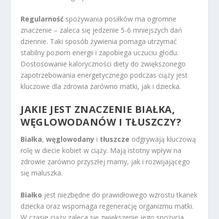
Regularność
spożywania posiłków ma ogromne
znaczenie – zaleca się jedzenie 5-6 mniejszych dań
dziennie. Taki sposób żywienia pomaga utrzymać
stabilny poziom energii i zapobiega uczuciu głodu.
Dostosowanie kaloryczności diety do zwiększonego
zapotrzebowania energetycznego podczas ciąży jest
kluczowe dla zdrowia zarówno matki, jak i dziecka.
JAKIE JEST ZNACZENIE BIAŁKA,
WĘGLOWODANÓW I TŁUSZCZY?
Białka
,
węglowodany
i
tłuszcze
odgrywają kluczową
rolę w diecie kobiet w ciąży. Mają istotny wpływ na
zdrowie zarówno przyszłej mamy, jak i rozwijającego
się maluszka.
Białko
jest niezbędne do prawidłowego wzrostu tkanek
dziecka oraz wspomaga regenerację organizmu matki.
W czasie ciąży zaleca się zwiększenie jego spożycia