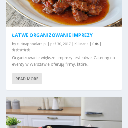
ŁATWE ORGANIZOWANIE IMPREZY
by
cucinapopolare.pl
|
paź 30, 2017
|
Kulinaria
|
0
|
Organizowanie większej imprezy jest łatwe. Catering na
eventy w Warszawie oferują firmy, które...
READ MORE