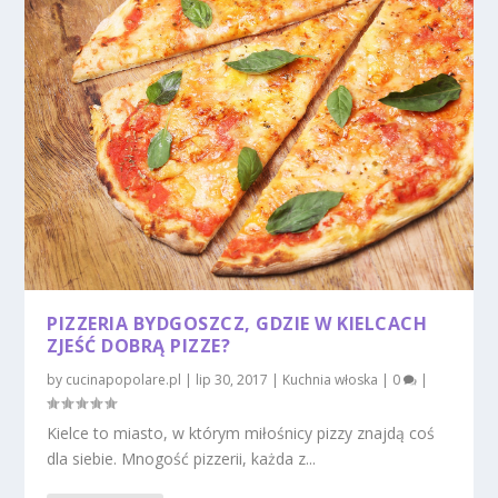
PIZZERIA BYDGOSZCZ, GDZIE W KIELCACH
ZJEŚĆ DOBRĄ PIZZE?
by
cucinapopolare.pl
|
lip 30, 2017
|
Kuchnia włoska
|
0
|
Kielce to miasto, w którym miłośnicy pizzy znajdą coś
dla siebie. Mnogość pizzerii, każda z...