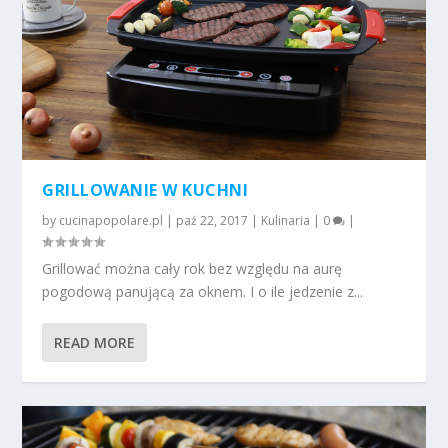
GRILLOWANIE W KUCHNI
by
cucinapopolare.pl
|
paź 22, 2017
|
Kulinaria
|
0
|
Grillować można cały rok bez względu na aurę
pogodową panującą za oknem. I o ile jedzenie z...
READ MORE