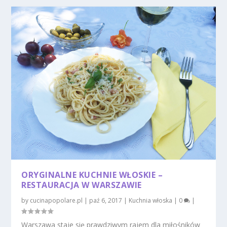
ORYGINALNE KUCHNIE WŁOSKIE –
RESTAURACJA W WARSZAWIE
by
cucinapopolare.pl
|
paź 6, 2017
|
Kuchnia włoska
|
0
|
Warszawa staje się prawdziwym rajem dla miłośników