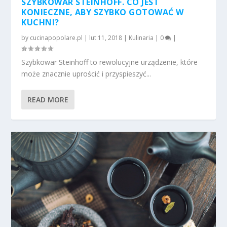
SZYBKOWAR STEINHOFF. CO JEST
KONIECZNE, ABY SZYBKO GOTOWAĆ W
KUCHNI?
by
cucinapopolare.pl
|
lut 11, 2018
|
Kulinaria
|
0
|
Szybkowar Steinhoff to rewolucyjne urządzenie, które
może znacznie uprościć i przyspieszyć...
READ MORE