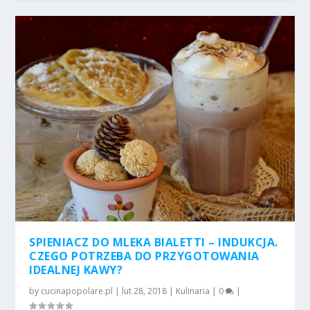
SPIENIACZ DO MLEKA BIALETTI – INDUKCJA.
CZEGO POTRZEBA DO PRZYGOTOWANIA
IDEALNEJ KAWY?
by
cucinapopolare.pl
|
lut 28, 2018
|
Kulinaria
|
0
|