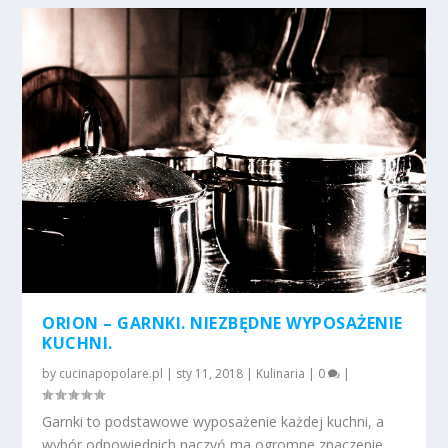
ORION – GARNKI. NIEZBĘDNE WYPOSAŻENIE
KUCHNI.
by
cucinapopolare.pl
|
sty 11, 2018
|
Kulinaria
|
0
|
Garnki to podstawowe wyposażenie każdej kuchni, a
wybór odpowiednich naczyń ma ogromne znaczenie...