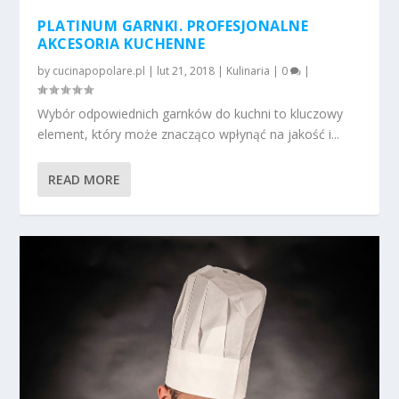
PLATINUM GARNKI. PROFESJONALNE
AKCESORIA KUCHENNE
by
cucinapopolare.pl
|
lut 21, 2018
|
Kulinaria
|
0
|
Wybór odpowiednich garnków do kuchni to kluczowy
element, który może znacząco wpłynąć na jakość i...
READ MORE