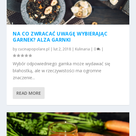
NA CO ZWRACAĆ UWAGĘ WYBIERAJĄC
GARNEK? ALZA GARNKI
by
cucinapopolare.pl
|
lut 2, 2018
|
Kulinaria
|
0
|
Wybór odpowiedniego garnka może wydawać się
błahostką, ale w rzeczywistości ma ogromne
znaczenie...
READ MORE