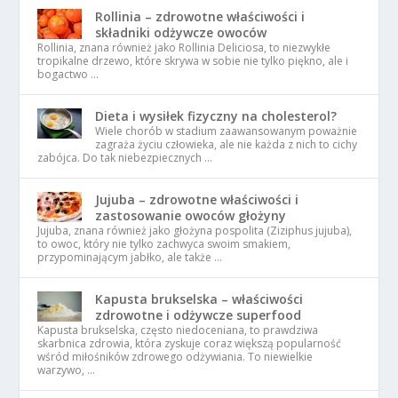
Rollinia – zdrowotne właściwości i
składniki odżywcze owoców
Rollinia, znana również jako Rollinia Deliciosa, to niezwykłe
tropikalne drzewo, które skrywa w sobie nie tylko piękno, ale i
bogactwo …
Dieta i wysiłek fizyczny na cholesterol?
Wiele chorób w stadium zaawansowanym poważnie
zagraża życiu człowieka, ale nie każda z nich to cichy
zabójca. Do tak niebezpiecznych …
Jujuba – zdrowotne właściwości i
zastosowanie owoców głożyny
Jujuba, znana również jako głożyna pospolita (Ziziphus jujuba),
to owoc, który nie tylko zachwyca swoim smakiem,
przypominającym jabłko, ale także …
Kapusta brukselska – właściwości
zdrowotne i odżywcze superfood
Kapusta brukselska, często niedoceniana, to prawdziwa
skarbnica zdrowia, która zyskuje coraz większą popularność
wśród miłośników zdrowego odżywiania. To niewielkie
warzywo, …