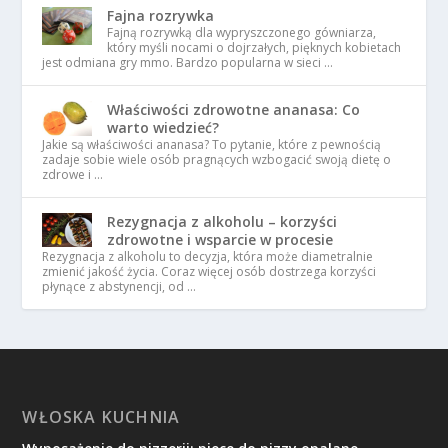
Fajna rozrywka
Fajną rozrywką dla wypryszczonego gówniarza,
który myśli nocami o dojrzałych, pięknych kobietach
jest odmiana gry mmo. Bardzo popularna w sieci …
Właściwości zdrowotne ananasa: Co
warto wiedzieć?
Jakie są właściwości ananasa? To pytanie, które z pewnością
zadaje sobie wiele osób pragnących wzbogacić swoją dietę o
zdrowe i …
Rezygnacja z alkoholu – korzyści
zdrowotne i wsparcie w procesie
Rezygnacja z alkoholu to decyzja, która może diametralnie
zmienić jakość życia. Coraz więcej osób dostrzega korzyści
płynące z abstynencji, od …
WŁOSKA KUCHNIA