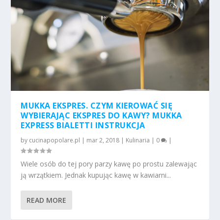
MUKKA EKSPRES. CZYM KIEROWAĆ SIĘ
WYBIERAJĄC EKSPRES DO KAWY? MUKKA
EXPRESS BIALETTI INSTRUKCJA
by
cucinapopolare.pl
|
mar 2, 2018
|
Kulinaria
|
0
|
Wiele osób do tej pory parzy kawę po prostu zalewając
ją wrzątkiem. Jednak kupując kawę w kawiarni...
READ MORE