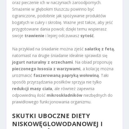
oraz pieczenie ich w naczyniach żaroodpornych.
Smażenie w głębokim tłuszczu powinno być
ograniczone, podobnie jak spożywanie produktów
bogatych w cukry i skrobię. Ważne jest także, aby jeść
przygotowane dania powoli; dzięki temu wspierasz
swoje
trawienie
i lepiej odczuwasz
sytość
.
Na przykład na śniadanie można zjeść
sałatkę z fetą
,
natomiast na drugie śniadanie idealnie sprawdzi się
jogurt naturalny z orzechami
. Na obiad proponuję
pieczonego łososia z warzywami
, a kolację można
urozmaicić
faszerowaną papryką wołowiną
. Taki
sposób przyrządzania posiłków sprzyja nie tylko
redukcji masy ciała
, ale również zapewnia
odpowiednią ilość
mikroskładników
niezbędnych do
prawidłowego funkcjonowania organizmu.
SKUTKI UBOCZNE DIETY
NISKOWĘGLOWODANOWEJ I