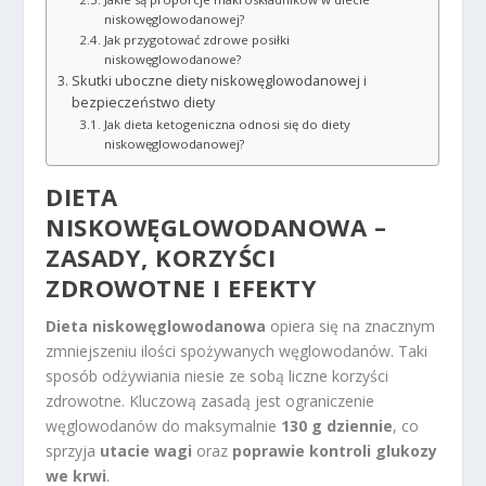
niskowęglowodanowej?
Jak przygotować zdrowe posiłki
niskowęglowodanowe?
Skutki uboczne diety niskowęglowodanowej i
bezpieczeństwo diety
Jak dieta ketogeniczna odnosi się do diety
niskowęglowodanowej?
DIETA
NISKOWĘGLOWODANOWA –
ZASADY, KORZYŚCI
ZDROWOTNE I EFEKTY
Dieta niskowęglowodanowa
opiera się na znacznym
zmniejszeniu ilości spożywanych węglowodanów. Taki
sposób odżywiania niesie ze sobą liczne korzyści
zdrowotne. Kluczową zasadą jest ograniczenie
węglowodanów do maksymalnie
130 g dziennie
, co
sprzyja
utacie wagi
oraz
poprawie kontroli glukozy
we krwi
.