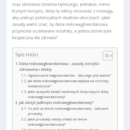
oraz obniżenia ciśnienia tętniczego. Jednakże, mimo
licznych korzyści, dietę tę należy stosować z rozwagą,
aby uniknąć potencjalnych skutków ubocznych. Jakie
zasady warto znać, by dieta niskowęglowodanowa
przyniosła oczekiwane rezultaty, a jednocześnie była
bezpieczna dla zdrowia?
Spis treści
Dieta niskowęglowodanowa – zasady, korzyści
zdrowotne i efekty
Ograniczenie węglowodanów – dlaczego jest ważne?
Jak dieta niskowęglowodanowa wpływa na choroby
metaboliczne?
Jakie są wyniki badań naukowych dotyczących diety
niskowęglowodanowej?
Jak ułożyć jadłospis niskowęglowodanowy?
Co jeść na diecie niskowęglowodanowej – zalecane
produkty
Jakie produkty należy unikać na diecie
niskowęglowodanowej?
Jakie są proporcje makroskładników w diecie