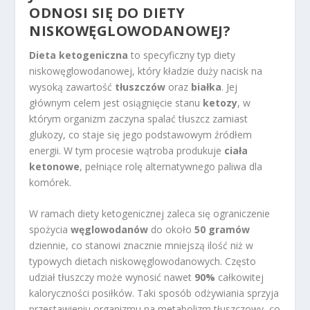
ODNOSI SIĘ DO DIETY
NISKOWĘGLOWODANOWEJ?
Dieta ketogeniczna
to specyficzny typ diety
niskowęglowodanowej, który kładzie duży nacisk na
wysoką zawartość
tłuszczów
oraz
białka
. Jej
głównym celem jest osiągnięcie stanu
ketozy
, w
którym organizm zaczyna spalać tłuszcz zamiast
glukozy, co staje się jego podstawowym źródłem
energii. W tym procesie wątroba produkuje
ciała
ketonowe
, pełniące rolę alternatywnego paliwa dla
komórek.
W ramach diety ketogenicznej zaleca się ograniczenie
spożycia
węglowodanów
do około
50 gramów
dziennie, co stanowi znacznie mniejszą ilość niż w
typowych dietach niskowęglowodanowych. Często
udział tłuszczy może wynosić nawet
90%
całkowitej
kaloryczności posiłków. Taki sposób odżywiania sprzyja
przestawieniu organizmu na metabolizm tłuszczowy, co