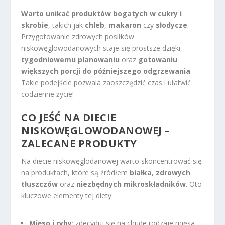
Warto unikać produktów bogatych w cukry i
skrobie
, takich jak
chleb
,
makaron
czy
słodycze
.
Przygotowanie zdrowych posiłków
niskowęglowodanowych staje się prostsze dzięki
tygodniowemu planowaniu
oraz
gotowaniu
większych porcji do późniejszego odgrzewania
.
Takie podejście pozwala zaoszczędzić czas i ułatwić
codzienne życie!
CO JEŚĆ NA DIECIE
NISKOWĘGLOWODANOWEJ –
ZALECANE PRODUKTY
Na diecie niskowęglodanowej warto skoncentrować się
na produktach, które są źródłem
białka
,
zdrowych
tłuszczów
oraz
niezbędnych mikroskładników
. Oto
kluczowe elementy tej diety:
Mięso i ryby
: zdecyduj się na chude rodzaje mięsa,