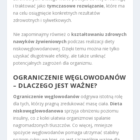
i traktować jako
tymczasowe rozwiązanie
, które ma
na celu osiągnięcie konkretnych rezultatów
zdrowotnych i sylwetkowych.
Nie zapominajmy również o
kształtowaniu zdrowych
nawyków żywieniowych
podczas realizacji diety
niskowęglowodanowej. Dzięki temu można nie tylko
uzyskać długotrwałe efekty, ale także uniknąć
potencjalnych zagrożeń dla organizmu.
OGRANICZENIE WĘGLOWODANÓW
– DLACZEGO JEST WAŻNE?
Ograniczenie węglowodanów
odgrywa istotną rolę
dla tych, którzy pragną zredukować masę ciała.
Dieta
niskowęglowodanowa
sprzyja obniżeniu poziomu
insuliny, co z kolei ułatwia organizmowi spalanie
nagromadzonych tłuszczów. Co więcej, mniejsze
spożycie węglowodanów pomaga utrzymać stabilny
poziom cukru we krwi, co jest szczególnie ważne dla