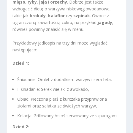
mięso
,
ryby
,
jaja
i
orzechy
. Dobrze jest także
wzbogacić dietę o warzywa niskowęglowodanowe,
takie jak
brokuły
,
kalafior
czy
szpinak
. Owoce z
ograniczoną zawartością cukru, na przykład
jagody
,
również powinny znaleźć się w menu.
Przykładowy jadłospis na trzy dni może wyglądać
następująco:
Dzień 1:
Śniadanie: Omlet z dodatkiem warzyw i sera feta,
II śniadanie: Serek wiejski z awokado,
Obiad: Pieczona pierś z kurczaka przyprawiona
ziołami oraz sałatka ze świeżych warzyw,
Kolacja: Grillowany łosoś serwowany ze szparagami.
Dzień 2: