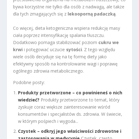
bywa korzystne nie tylko dla osób z nadwagą, ale także
dla tych zmagających się z
lekooporną padaczką
.
Co więcej, dieta ketogeniczna wspiera redukcję masy
ciała poprzez intensyfikację spalania tłuszczu.
Dodatkowo pomaga stabilizować poziom
cukru we
krwi
i potęgować uczucie
sytości
. Z tego względu
wiele osób decyduje się na tę formę diety jako
efektywny sposób na kontrolowanie wagi i poprawę
ogólnego zdrowia metabolicznego.
Podobne posty:
Produkty przetworzone – co powinieneś o nich
wiedzieć?
Produkty przetworzone to temat, który
zyskuje coraz większe zainteresowanie wśród
konsumentów i specjalistów ds. zdrowia. W świecie,
w którym pośpiech i wygoda...
Czystek – odkryj jego właściwości zdrowotne i
zastosowania w medycynie
Czystek, często