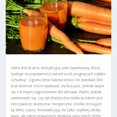
Dieta 800 kcal to restrykcyjny plan żywieniowy, który
zyskuje na popularności wśród osób pragnących szybko
schudnąć. Ograniczenie kaloryczności do zaledwie 800
kcal dziennie może wydawać się kuszące, jednak wiąże
się z licznymi zagrożeniami dla zdrowia. Warto jednak
zastanowić się, czy tak drastyczna redukcja kalorii jest
rzeczywiście skuteczna i bezpieczna. Osoby stosujące
tę dietę często doświadczają nie tylko szybkiej utraty
wagi, ale także poważnych skutków ubocznych, które