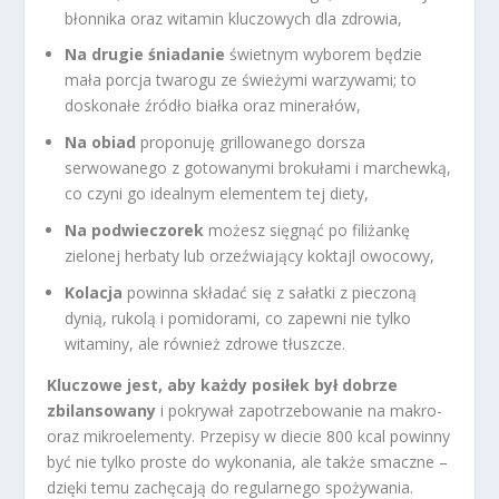
błonnika oraz witamin kluczowych dla zdrowia,
Na drugie śniadanie
świetnym wyborem będzie
mała porcja twarogu ze świeżymi warzywami; to
doskonałe źródło białka oraz minerałów,
Na obiad
proponuję grillowanego dorsza
serwowanego z gotowanymi brokułami i marchewką,
co czyni go idealnym elementem tej diety,
Na podwieczorek
możesz sięgnąć po filiżankę
zielonej herbaty lub orzeźwiający koktajl owocowy,
Kolacja
powinna składać się z sałatki z pieczoną
dynią, rukolą i pomidorami, co zapewni nie tylko
witaminy, ale również zdrowe tłuszcze.
Kluczowe jest, aby każdy posiłek był dobrze
zbilansowany
i pokrywał zapotrzebowanie na makro-
oraz mikroelementy. Przepisy w diecie 800 kcal powinny
być nie tylko proste do wykonania, ale także smaczne –
dzięki temu zachęcają do regularnego spożywania.