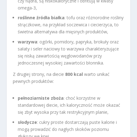
czy flądra, są niskokaloryczne i obfitują w kwasy
omega-3,
roślinne źródła białka
: tofu oraz różnorodne rośliny
strączkowe, na przykład soczewica i ciecierzyca, to
świetna alternatywa dla mięsnych produktów,
warzywa
: ogórki, pomidory, papryka, brokuły oraz
sałaty i seler naciowy to warzywa charakteryzujące
się niską zawartością węglowodanów przy
jednoczesnej wysokiej zawartości błonnika.
Z drugiej strony, na diecie
800 kcal
warto unikać
pewnych produktów:
pełnoziarniste zboża
: choć korzystne w
standardowej diecie, ich kaloryczność może okazać
się zbyt wysoka przy tak restrykcyjnym planie,
słodycze
: cukry proste dostarczają puste kalorie i
mogą prowadzić do nagłych skoków poziomu
glukozy we krwi,