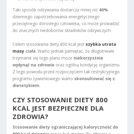
Taki sposób odżywiania dostarcza mniej niż
40%
dziennego zapotrzebowania energetycznego
przeciętnego dorosłego człowieka, co może prowadzić
do znacznych niedoborów składników odżywczych.
Celem stosowania diety 800 kcal jest
szybka utrata
masy
ciała
. Warto jednak pamiętać, że długotrwałe
trzymanie się tego planu może
niekorzystnie
wpłynąć na zdrowie
oraz ogólną kondycję organizmu.
Z tego powodu przed rozpoczęciem tak restrykcyjnego
programu żywieniowego warto
skonsultować się z
dietetykiem
.
CZY STOSOWANIE DIETY 800
KCAL JEST BEZPIECZNE DLA
ZDROWIA?
Stosowanie diety ograniczającej kaloryczność do
800 kcal dziennie
może być groźne dla zdrowia z