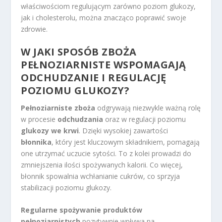
właściwościom regulującym zarówno poziom glukozy,
jak i cholesterolu, można znacząco poprawić swoje
zdrowie.
W JAKI SPOSÓB ZBOŻA
PEŁNOZIARNISTE WSPOMAGAJĄ
ODCHUDZANIE I REGULACJĘ
POZIOMU GLUKOZY?
Pełnoziarniste zboża
odgrywają niezwykle ważną rolę
w procesie
odchudzania
oraz w regulacji poziomu
glukozy we krwi
. Dzięki wysokiej zawartości
błonnika
, który jest kluczowym składnikiem, pomagają
one utrzymać uczucie sytości. To z kolei prowadzi do
zmniejszenia ilości spożywanych kalorii. Co więcej,
błonnik spowalnia wchłanianie cukrów, co sprzyja
stabilizacji poziomu glukozy.
Regularne spożywanie produktów
pełnoziarnistych
pozytywnie wpływa na