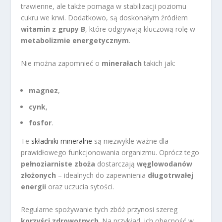
trawienne, ale także pomaga w stabilizacji poziomu
cukru we krwi. Dodatkowo, są doskonałym źródłem
witamin z grupy B
, które odgrywają kluczową rolę w
metabolizmie energetycznym
.
Nie można zapomnieć o
minerałach
takich jak:
magnez
,
cynk
,
fosfor
.
Te
składniki mineralne
są niezwykle ważne dla
prawidłowego funkcjonowania organizmu. Oprócz tego
pełnoziarniste zboża
dostarczają
węglowodanów
złożonych
– idealnych do zapewnienia
długotrwałej
energii
oraz uczucia sytości.
Regularne spożywanie tych zbóż przynosi szereg
korzyści zdrowotnych
. Na przykład, ich obecność w