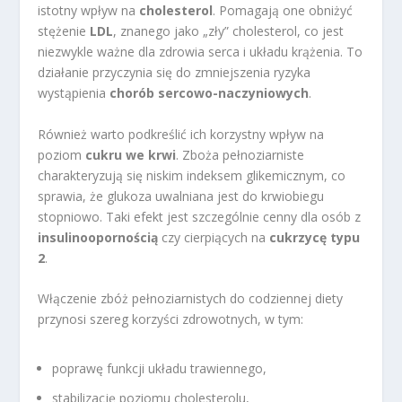
istotny wpływ na
cholesterol
. Pomagają one obniżyć
stężenie
LDL
, znanego jako „zły” cholesterol, co jest
niezwykle ważne dla zdrowia serca i układu krążenia. To
działanie przyczynia się do zmniejszenia ryzyka
wystąpienia
chorób sercowo-naczyniowych
.
Również warto podkreślić ich korzystny wpływ na
poziom
cukru we krwi
. Zboża pełnoziarniste
charakteryzują się niskim indeksem glikemicznym, co
sprawia, że glukoza uwalniana jest do krwiobiegu
stopniowo. Taki efekt jest szczególnie cenny dla osób z
insulinoopornością
czy cierpiących na
cukrzycę typu
2
.
Włączenie zbóż pełnoziarnistych do codziennej diety
przynosi szereg korzyści zdrowotnych, w tym:
poprawę funkcji układu trawiennego,
stabilizację poziomu cholesterolu,