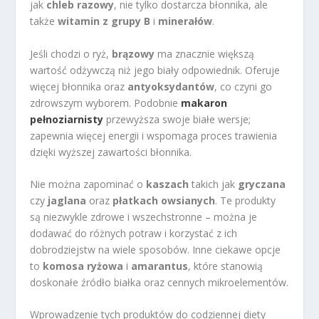
jak
chleb razowy
, nie tylko dostarcza błonnika, ale
także
witamin z grupy B
i
minerałów
.
Jeśli chodzi o ryż,
brązowy
ma znacznie większą
wartość odżywczą niż jego biały odpowiednik. Oferuje
więcej błonnika oraz
antyoksydantów
, co czyni go
zdrowszym wyborem. Podobnie
makaron
pełnoziarnisty
przewyższa swoje białe wersje;
zapewnia więcej energii i wspomaga proces trawienia
dzięki wyższej zawartości błonnika.
Nie można zapominać o
kaszach
takich jak
gryczana
czy
jaglana
oraz
płatkach owsianych
. Te produkty
są niezwykle zdrowe i wszechstronne – można je
dodawać do różnych potraw i korzystać z ich
dobrodziejstw na wiele sposobów. Inne ciekawe opcje
to
komosa ryżowa
i
amarantus
, które stanowią
doskonałe źródło białka oraz cennych mikroelementów.
Wprowadzenie tych produktów do codziennej diety