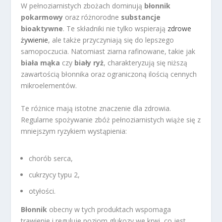
W pełnoziarnistych zbożach dominują
błonnik
pokarmowy
oraz różnorodne
substancje
bioaktywne
. Te składniki nie tylko wspierają
zdrowe
żywienie
, ale także przyczyniają się do lepszego
samopoczucia. Natomiast ziarna rafinowane, takie jak
biała mąka
czy
biały ryż
, charakteryzują się niższą
zawartością błonnika oraz ograniczoną ilością cennych
mikroelementów.
Te różnice mają istotne znaczenie dla zdrowia.
Regularne spożywanie zbóż pełnoziarnistych wiąże się z
mniejszym ryzykiem wystąpienia:
chorób serca,
cukrzycy typu 2,
otyłości.
Błonnik
obecny w tych produktach wspomaga
trawienie i reguluje poziom glukozy we krwi, co jest