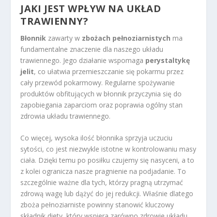
JAKI JEST
WPŁYW NA UKŁAD
TRAWIENNY
?
Błonnik
zawarty w
zbożach pełnoziarnistych
ma
fundamentalne znaczenie dla naszego układu
trawiennego. Jego działanie wspomaga
perystaltykę
jelit
, co ułatwia przemieszczanie się pokarmu przez
cały przewód pokarmowy. Regularne spożywanie
produktów obfitujących w błonnik przyczynia się do
zapobiegania zaparciom oraz poprawia ogólny stan
zdrowia układu trawiennego.
Co więcej, wysoka ilość błonnika sprzyja uczuciu
sytości, co jest niezwykle istotne w kontrolowaniu masy
ciała. Dzięki temu po posiłku czujemy się nasyceni, a to
z kolei ogranicza nasze pragnienie na podjadanie. To
szczególnie ważne dla tych, którzy pragną utrzymać
zdrową wagę lub dążyć do jej redukcji. Właśnie dlatego
zboża pełnoziarniste powinny stanowić kluczowy
składnik diety, który wspiera zarówno zdrowie układu