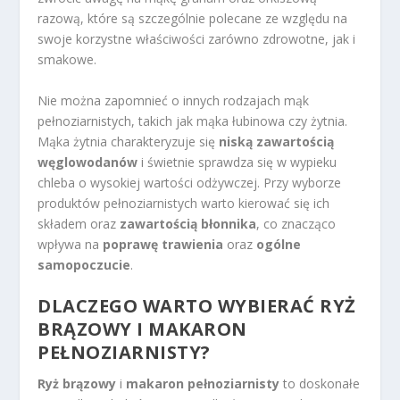
razową, które są szczególnie polecane ze względu na
swoje korzystne właściwości zarówno zdrowotne, jak i
smakowe.
Nie można zapomnieć o innych rodzajach mąk
pełnoziarnistych, takich jak mąka łubinowa czy żytnia.
Mąka żytnia charakteryzuje się
niską zawartością
węglowodanów
i świetnie sprawdza się w wypieku
chleba o wysokiej wartości odżywczej. Przy wyborze
produktów pełnoziarnistych warto kierować się ich
składem oraz
zawartością błonnika
, co znacząco
wpływa na
poprawę trawienia
oraz
ogólne
samopoczucie
.
DLACZEGO WARTO WYBIERAĆ RYŻ
BRĄZOWY I MAKARON
PEŁNOZIARNISTY?
Ryż brązowy
i
makaron pełnoziarnisty
to doskonałe