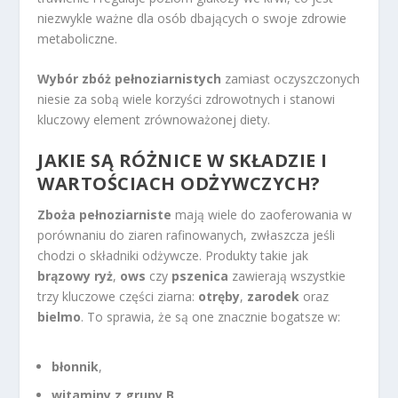
niezwykle ważne dla osób dbających o swoje zdrowie
metaboliczne.
Wybór zbóż pełnoziarnistych
zamiast oczyszczonych
niesie za sobą wiele korzyści zdrowotnych i stanowi
kluczowy element zrównoważonej diety.
JAKIE SĄ RÓŻNICE W SKŁADZIE I
WARTOŚCIACH ODŻYWCZYCH?
Zboża pełnoziarniste
mają wiele do zaoferowania w
porównaniu do ziaren rafinowanych, zwłaszcza jeśli
chodzi o składniki odżywcze. Produkty takie jak
brązowy ryż
,
ows
czy
pszenica
zawierają wszystkie
trzy kluczowe części ziarna:
otręby
,
zarodek
oraz
bielmo
. To sprawia, że są one znacznie bogatsze w:
błonnik
,
witaminy z grupy B
,