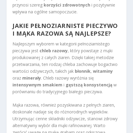
przynosi szereg
korzyści zdrowotnych
i pozytywnie
wpływa na ogólne samopoczucie.
JAKIE PEŁNOZIARNISTE PIECZYWO
I MĄKA RAZOWA SĄ NAJLEPSZE?
Najlepszym wyborem w kategorii pełnoziarnistego
pieczywa jest
chleb razowy
, który powstaje z mąki
produkowanej z całych ziaren. Dzięki takiej metodzie
przetwarzania, ten rodzaj chleba zachowuje bogactwo
wartości odżywczych, takich jak
błonnik
,
witaminy
oraz
minerały
. Chleb razowy wyróżnia się
intensywnym smakiem
i
gęstszą konsystencją
w
porównaniu do tradycyjnego białego pieczywa.
Mąka razowa, również pozyskiwana z pełnych ziaren,
doskonale nadaje się do różnorodnych wypieków.
Utrzymując cenne składniki odżywcze, stanowi zdrowy
alternatywny wybór dla mąki rafinowanej. Warto
zwrócić uwagę na mąkę graham oraz orkiszową