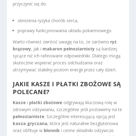
przyczynić się do:
obniżenia ryzyka chorób serca,
poprawy funkcjonowania układu pokarmowego.
Warto również zwrócić uwagę na to, że zarówno
ryż
brązowy
, jak i
makaron pełnoziarnisty
są bardziej
sycące niż ich rafinowane odpowiedniki. Dlatego mogą
skutecznie wspierać proces odchudzania oraz
utrzymywać stabilny poziom energii przez cały dzień.
JAKIE KASZE I PŁATKI ZBOŻOWE SĄ
POLECANE?
Kasze
i
płatki zbożowe
odgrywają kluczową rolę w
zdrowym odżywianiu, szczególnie jeśli postawimy na te
pełnoziarniste
. Szczególnie interesującą opcją jest
kasza gryczana
, która jest naturalnie bezglutenowa
oraz obfituje w
błonnik
i cenne składniki odżywcze.