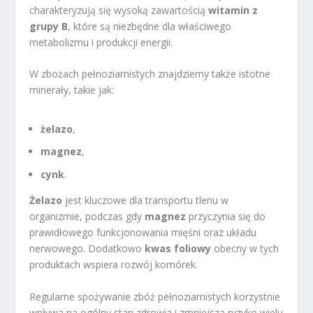
charakteryzują się wysoką zawartością
witamin z
grupy B
, które są niezbędne dla właściwego
metabolizmu i produkcji energii.
W zbożach pełnoziarnistych znajdziemy także istotne
minerały, takie jak:
żelazo
,
magnez
,
cynk
.
Żelazo
jest kluczowe dla transportu tlenu w
organizmie, podczas gdy
magnez
przyczynia się do
prawidłowego funkcjonowania mięśni oraz układu
nerwowego. Dodatkowo
kwas foliowy
obecny w tych
produktach wspiera rozwój komórek.
Regularne spożywanie zbóż pełnoziarnistych korzystnie
wpływa na ogólny stan zdrowia i zmniejsza ryzyko wielu