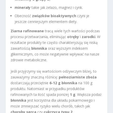
minerały
takie jak żelazo, magnez i cynk.
Obecność
związków bioaktywnych
czyni je
jeszcze cenniejszym elementem diety.
Ziarna rafinowane
tracą wiele tych wartości podczas
procesu przetwarzania, eliminując
otręby
i
zarodki
. W
rezultacie produkty te często charakteryzują się niską
zawartością
błonnika
oraz wyższym indeksem
glikemicznym, co może negatywnie wpływać na nasze
zdrowie metaboliczne.
Jeśli przyjrzymy się wartościom odżywczym bliżej, to
zauważymy znaczną różnicę:
pełnoziarniste zboża
dostarczają przeciętnie
6-12 g błonnika
na 100 g
produktu. Natomiast w przypadku produktów
rafinowanych ta ilość spada poniżej
1 g
. Większa podaż
błonnika
jest korzystna dla układu pokarmowego i
może zmniejszać ryzyko wielu chorób, takich jak
choroby serca
czy
cukrzyca typu 2
.