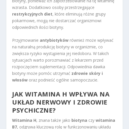
biotyny, ponieważ ich zapotrzebowanie na tę witaminę
wzrasta. Dodatkowo osoby przestrzegające
restrykcyjnych diet
, które eliminują różne grupy
pokarmowe, mogą nie dostarczać organizmowi
odpowiednich ilości biotyny.
Przyjmowanie
antybiotyków
również może wpływać
na naturalną produkcję biotyny w organizmie, co
zwiększa ryzyko wystąpienia jej niedoboru. W takich
sytuacjach warto porozmawiać z lekarzem przed
rozpoczęciem suplementacji. Odpowiednia dawka
biotyny może pomóc utrzymać
zdrowie skóry i
włosów
oraz podnieść ogólne samopoczucie.
JAK WITAMINA H WPŁYWA NA
UKŁAD NERWOWY I ZDROWIE
PSYCHICZNE?
Witamina H
, znana także jako
biotyna
czy
witamina
B7
, odgrywa kluczową rolę w funkcjonowaniu układu