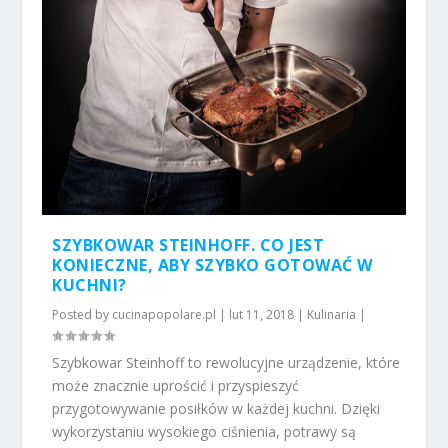
SZYBKOWAR STEINHOFF. CO JEST
KONIECZNE, ABY SZYBKO GOTOWAĆ W
KUCHNI?
Posted by
cucinapopolare.pl
|
lut 11, 2018
|
Kulinaria
|
Szybkowar Steinhoff to rewolucyjne urządzenie, które
może znacznie uprościć i przyspieszyć
przygotowywanie posiłków w każdej kuchni. Dzięki
wykorzystaniu wysokiego ciśnienia, potrawy są