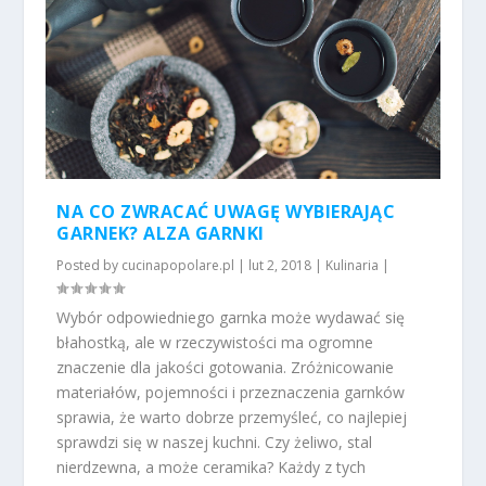
NA CO ZWRACAĆ UWAGĘ WYBIERAJĄC
GARNEK? ALZA GARNKI
Posted by
cucinapopolare.pl
|
lut 2, 2018
|
Kulinaria
|
Wybór odpowiedniego garnka może wydawać się
błahostką, ale w rzeczywistości ma ogromne
znaczenie dla jakości gotowania. Zróżnicowanie
materiałów, pojemności i przeznaczenia garnków
sprawia, że warto dobrze przemyśleć, co najlepiej
sprawdzi się w naszej kuchni. Czy żeliwo, stal
nierdzewna, a może ceramika? Każdy z tych