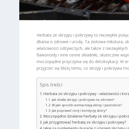
Herbata ze skrzypu i pokrzywy to niezwykłe połą
dbania o zdrowie i urodę. Ta ziołowa mikstura, sk
właściwości odżywczych, ale także z niezwykłych 
flawonoidy i inne cenne składniki, skutecznie wsp
moczopędne przyczynia się do detoksykacji. W er
przyjrzeć się bliżej temu, co skrzyp i pokrzywa m
Spis treści
Herbata ze skrzypu i pokrzywy – właściwości i korz
Jak działa skrzyp i pokrzywa na zdrowie?
W jaki sposób wzmacniają włosy i paznokcie?
Jak poprawić cerę i kondycję skóry?
Moczopędne działanie herbaty ze skrzypu i pokr
Jak przygotować herbatę ze skrzypu i pokrzywy?
Jakie są suplementy i kuracje z użyciem skrzypu i