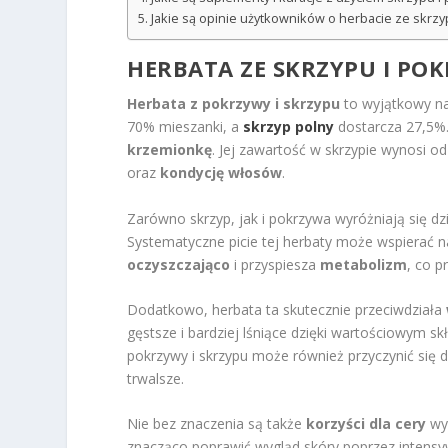
Jakie są opinie użytkowników o herbacie ze skrzy
HERBATA ZE SKRZYPU I POK
Herbata z pokrzywy i skrzypu
to wyjątkowy na
70% mieszanki, a
skrzyp polny
dostarcza 27,5%.
krzemionkę
. Jej zawartość w skrzypie wynosi 
oraz
kondycję włosów
.
Zarówno skrzyp, jak i pokrzywa wyróżniają się d
Systematyczne picie tej herbaty może wspierać 
oczyszczająco
i przyspiesza
metabolizm
, co p
Dodatkowo, herbata ta skutecznie przeciwdziała
gęstsze i bardziej lśniące dzięki wartościowym 
pokrzywy i skrzypu może również przyczynić się 
trwalsze.
Nie bez znaczenia są także
korzyści dla cery
wyn
znacząco poprawić wygląd skóry poprzez intens