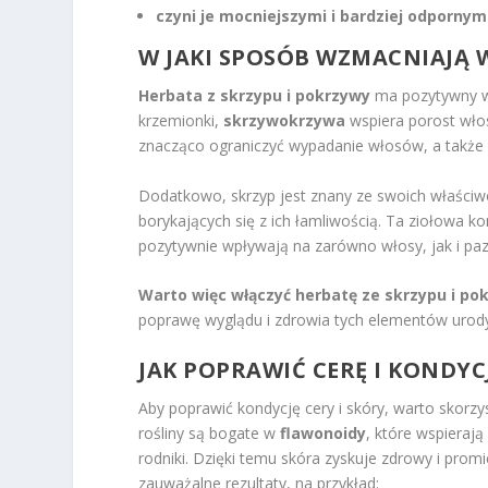
czyni je mocniejszymi i bardziej odpornym
W JAKI SPOSÓB WZMACNIAJĄ 
Herbata z skrzypu i pokrzywy
ma pozytywny wp
krzemionki,
skrzywokrzywa
wspiera porost wło
znacząco ograniczyć wypadanie włosów, a także s
Dodatkowo, skrzyp jest znany ze swoich właściwo
borykających się z ich łamliwością. Ta ziołowa 
pozytywnie wpływają na zarówno włosy, jak i pazno
Warto więc włączyć herbatę ze skrzypu i pok
poprawę wyglądu i zdrowia tych elementów urod
JAK POPRAWIĆ CERĘ I KONDYC
Aby poprawić kondycję cery i skóry, warto skorz
rośliny są bogate w
flawonoidy
, które wspierają
rodniki. Dzięki temu skóra zyskuje zdrowy i promi
zauważalne rezultaty, na przykład: