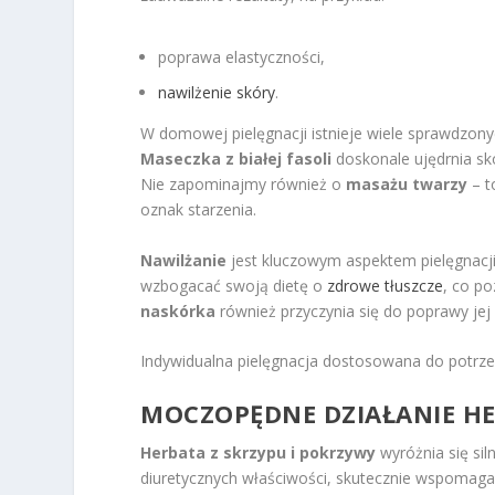
poprawa elastyczności,
nawilżenie skóry
.
W domowej pielęgnacji istnieje wiele sprawdzon
Maseczka z białej fasoli
doskonale ujędrnia sk
Nie zapominajmy również o
masażu twarzy
– t
oznak starzenia.
Nawilżanie
jest kluczowym aspektem pielęgnacji
wzbogacać swoją dietę o
zdrowe tłuszcze
, co p
naskórka
również przyczynia się do poprawy jej
Indywidualna pielęgnacja dostosowana do potrzeb
MOCZOPĘDNE DZIAŁANIE HE
Herbata z skrzypu i pokrzywy
wyróżnia się si
diuretycznych właściwości, skutecznie wspomaga