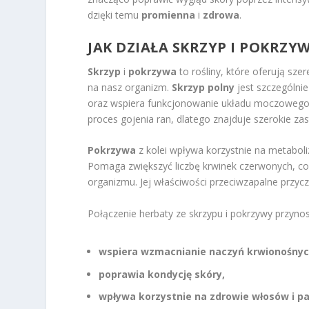
dzięki temu
promienna
i
zdrowa
.
JAK DZIAŁA SKRZYP I POKRZY
Skrzyp
i
pokrzywa
to rośliny, które oferują sz
na nasz organizm.
Skrzyp polny
jest szczególni
oraz wspiera funkcjonowanie układu moczowego.
proces gojenia ran, dlatego znajduje szerokie z
Pokrzywa
z kolei wpływa korzystnie na metabol
Pomaga zwiększyć liczbę krwinek czerwonych, co
organizmu. Jej właściwości przeciwzapalne przycz
Połączenie herbaty ze skrzypu i pokrzywy przynos
wspiera wzmacnianie naczyń krwionośnyc
poprawia kondycję skóry,
wpływa korzystnie na zdrowie włosów i pa