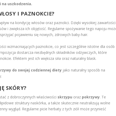
i na uszkodzenia.
WŁOSY I PAZNOKCIE?
ływ na kondycję włosów oraz paznokci. Dzięki wysokiej zawartości
sów i zwiększa ich objętość. Regularne spożywanie tego napoju moż
przyjać pojawieniu się nowych, zdrowych baby-hair.
ści wzmacniających paznokcie, co jest szczególnie istotne dla osób
kompozycja dostarcza niezbędnych składników odżywczych, które
kcie. Efektem jest ich większa siła oraz naturalny blask.
rzywy do swojej codziennej diety
jako naturalny sposób na
y.
JĘ SKÓRY?
ystać z dobroczynnych właściwości
skrzypu
oraz
pokrzywy
. Te
 lipidowe struktury naskórka, a także skutecznie neutralizują wolne
enny wygląd. Regularne picie herbaty z tych ziół może przynieść