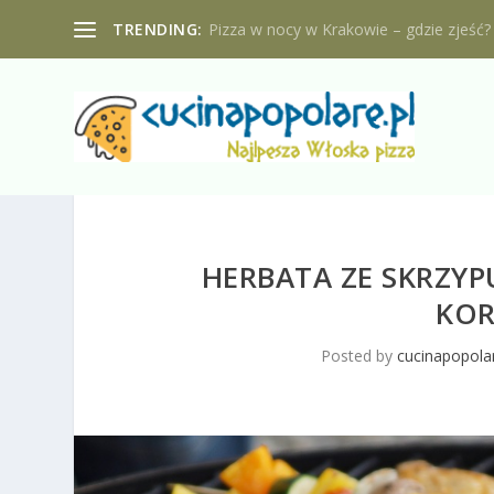
TRENDING:
Pizza w nocy w Krakowie – gdzie zjeść?
HERBATA ZE SKRZYP
KOR
Posted by
cucinapopolar