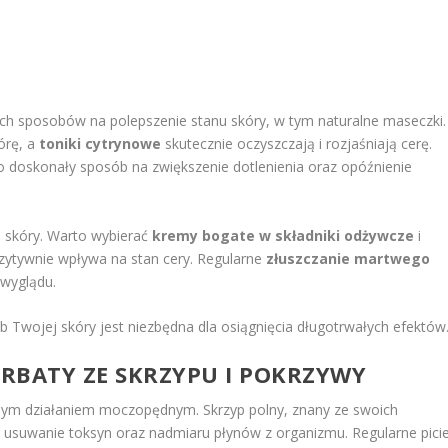
ych sposobów na polepszenie stanu skóry, w tym naturalne maseczki.
órę, a
toniki cytrynowe
skutecznie oczyszczają i rozjaśniają cerę.
o doskonały sposób na zwiększenie dotlenienia oraz opóźnienie
 skóry. Warto wybierać
kremy bogate w składniki odżywcze
i
ozytywnie wpływa na stan cery. Regularne
złuszczanie martwego
 wyglądu.
 Twojej skóry jest niezbędna dla osiągnięcia długotrwałych efektów
RBATY ZE SKRZYPU I POKRZYWY
lnym działaniem moczopędnym. Skrzyp polny, znany ze swoich
 usuwanie toksyn oraz nadmiaru płynów z organizmu. Regularne pici