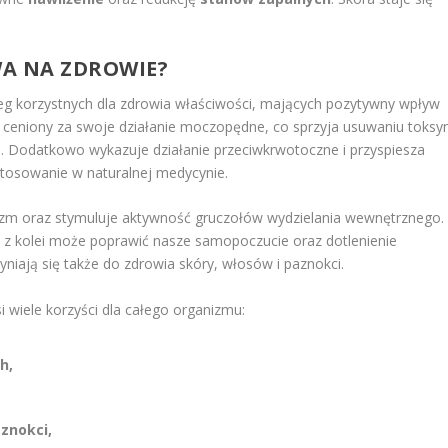
WA NA ZDROWIE?
ereg korzystnych dla zdrowia właściwości, mających pozytywny wpływ
e ceniony za swoje działanie moczopędne, co sprzyja usuwaniu toksy
 Dodatkowo wykazuje działanie przeciwkrwotoczne i przyspiesza
astosowanie w naturalnej medycynie.
izm oraz stymuluje aktywność gruczołów wydzielania wewnętrznego.
 z kolei może poprawić nasze samopoczucie oraz dotlenienie
yniają się także do zdrowia skóry, włosów i paznokci.
i wiele korzyści dla całego organizmu:
h,
znokci,