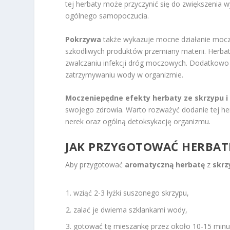
tej herbaty może przyczynić się do zwiększenia w
ogólnego samopoczucia.
Pokrzywa
także wykazuje mocne działanie mocz
szkodliwych produktów przemiany materii. Her
zwalczaniu infekcji dróg moczowych. Dodatkowo 
zatrzymywaniu wody w organizmie.
Moczeniepędne efekty herbaty ze skrzypu i
swojego zdrowia. Warto rozważyć dodanie tej her
nerek oraz ogólną detoksykację organizmu.
JAK PRZYGOTOWAĆ HERBATĘ
Aby przygotować
aromatyczną herbatę
z
skrz
wziąć 2-3 łyżki suszonego skrzypu,
zalać je dwiema szklankami wody,
gotować tę mieszankę przez około 10-15 minu