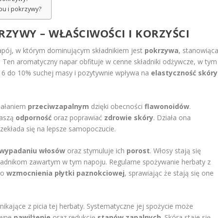
pu i pokrzywy?
RZYWY – WŁAŚCIWOŚCI I KORZYŚCI
pój, w którym dominującym składnikiem jest
pokrzywa
, stanowiąc
 Ten aromatyczny napar obfituje w cenne składniki odżywcze, w tym
od 6 do 10% suchej masy i pozytywnie wpływa na
elastyczność skóry
ziałaniem
przeciwzapalnym
dzięki obecności
flawonoidów
.
naszą
odporność
oraz poprawiać
zdrowie skóry
. Działa ona
rzekłada się na lepsze samopoczucie.
wypadaniu włosów
oraz stymuluje ich
porost
. Włosy stają się
składnikom zawartym w tym napoju. Regularne spożywanie herbaty z
do
wzmocnienia płytki paznokciowej
, sprawiając że stają się one
ikające z picia tej herbaty. Systematyczne jej spożycie może
ywne
nawilżenie
oraz redukcję
stanów zapalnych
. Skóra staje się