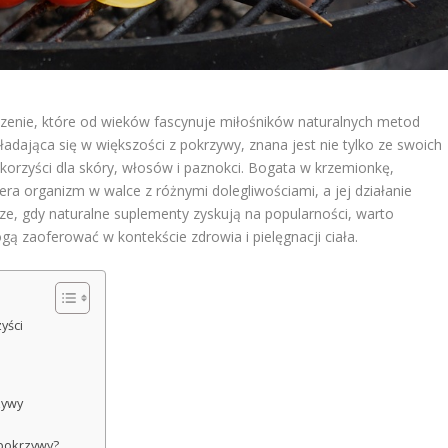
czenie, które od wieków fascynuje miłośników naturalnych metod
ładająca się w większości z pokrzywy, znana jest nie tylko ze swoich
korzyści dla skóry, włosów i paznokci. Bogata w krzemionkę,
iera organizm w walce z różnymi dolegliwościami, a jej działanie
ze, gdy naturalne suplementy zyskują na popularności, warto
ogą zaoferować w kontekście zdrowia i pielęgnacji ciała.
yści
zywy
 pokrzywy?