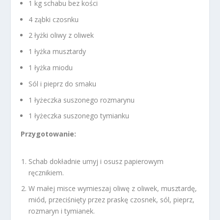
1 kg schabu bez kości
4 ząbki czosnku
2 łyżki oliwy z oliwek
1 łyżka musztardy
1 łyżka miodu
Sól i pieprz do smaku
1 łyżeczka suszonego rozmarynu
1 łyżeczka suszonego tymianku
Przygotowanie:
Schab dokładnie umyj i osusz papierowym
ręcznikiem.
W małej misce wymieszaj oliwę z oliwek, musztardę,
miód, przeciśnięty przez praskę czosnek, sól, pieprz,
rozmaryn i tymianek.