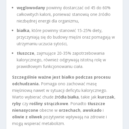
węglowodany
powinny dostarczać od 45 do 60%
całkowitych kalorii, ponieważ stanowią one źródło
niezbędnej energii dla organizmu,
białka
, które powinny stanowić 15-25% diety,
przyczyniają się do budowy mięśni oraz pomagają w
utrzymaniu uczucia sytości,
tłuszcze
, zajmujące 20-35% zapotrzebowania
kalorycznego, również odgrywają istotną rolę w
prawidłowym funkcjonowaniu ciała.
Szczególnie ważne jest białko podczas procesu
odchudzania.
Pomaga ono zachować masę
mięśniową nawet w sytuacji deficytu kalorycznego.
Warto wybierać chude
źródła białka
, takie jak
kurczak
,
ryby
czy
rośliny strączkowe
. Ponadto
tłuszcze
nienasycone
obecne w
orzechach
,
awokado
i
oliwie z oliwek
pozytywnie wpływają na zdrowie i
mogą wspierać metabolizm.