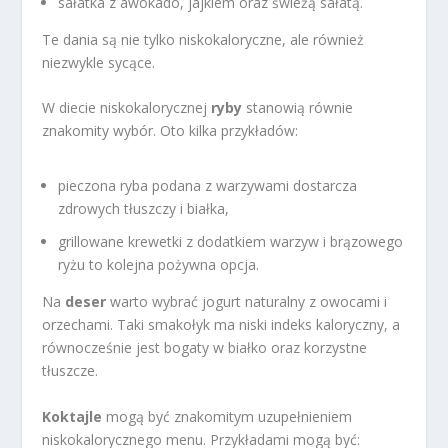
sałatka z awokado, jajkiem oraz świeżą sałatą.
Te dania są nie tylko niskokaloryczne, ale również
niezwykle sycące.
W diecie niskokalorycznej
ryby
stanowią równie
znakomity wybór. Oto kilka przykładów:
pieczona ryba podana z warzywami dostarcza
zdrowych tłuszczy i białka,
grillowane krewetki z dodatkiem warzyw i brązowego
ryżu to kolejna pożywna opcja.
Na
deser
warto wybrać jogurt naturalny z owocami i
orzechami. Taki smakołyk ma niski indeks kaloryczny, a
równocześnie jest bogaty w białko oraz korzystne
tłuszcze.
Koktajle
mogą być znakomitym uzupełnieniem
niskokalorycznego menu. Przykładami mogą być: