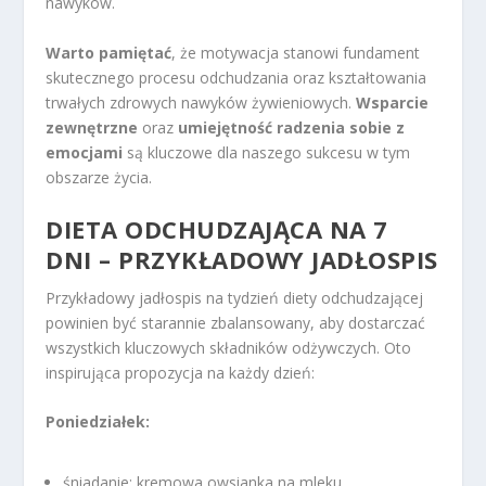
nawyków.
Warto pamiętać
, że motywacja stanowi fundament
skutecznego procesu odchudzania oraz kształtowania
trwałych zdrowych nawyków żywieniowych.
Wsparcie
zewnętrzne
oraz
umiejętność radzenia sobie z
emocjami
są kluczowe dla naszego sukcesu w tym
obszarze życia.
DIETA ODCHUDZAJĄCA
NA 7
DNI – PRZYKŁADOWY JADŁOSPIS
Przykładowy jadłospis na tydzień diety odchudzającej
powinien być starannie zbalansowany, aby dostarczać
wszystkich kluczowych składników odżywczych. Oto
inspirująca propozycja na każdy dzień:
Poniedziałek:
śniadanie: kremowa owsianka na mleku,