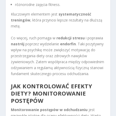
różnorodne zajęcia fitness.
Kluczowym elementem jest
systematyczność
treningów
, która przynosi lepsze rezultaty na dłuższą
metę.
Co więcej, ruch pomaga w
redukcji stresu
i poprawia
nastrój
poprzez wydzielanie
endorfin
. Taki pozytywny
wpływ na psychikę może zwiększyć motywację do
przestrzegania diety oraz zdrowych nawyków
żywieniowych. Zatem współpraca między odpowiednim
odżywianiem a regularną aktywnością fizyczną stanowi
fundament skutecznego procesu odchudzania.
JAK KONTROLOWAĆ EFEKTY
DIETY? MONITOROWANIE
POSTĘPÓW
Monitorowanie postępów w odchudzaniu
jest
niezwykle istotne dla oceny efektywności diety. Warto