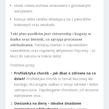
obiad: rolada wołowa serwowana z gotowanymi
warzywami,
kolacja: lekka sałatka składająca się z paluszków
krabowych oraz awokado.
Taki plan posiłków jest różnorodny i bogaty w
białko oraz błonnik, co sprzyja procesowi
odchudzania.
Pamiętaj również o odpowiednim
nawodnieniu oraz regularnej aktywności fizycznej – to
klucz do sukcesu w trakcie diety!
Podobne posty:
Profilaktyka chorób – jak dbać o zdrowie na co
dzień?
Profilaktyka chorób to temat kluczowy dla
każdego, kto pragnie zadbać o swoje zdrowie i dobre
samopoczucie. Zapobieganie chorobom, ich wczesne
wykrywanie oraz...
Owsianka na dietę – idealne śniadanie
wspierające odchudzanie
Owsianka, często