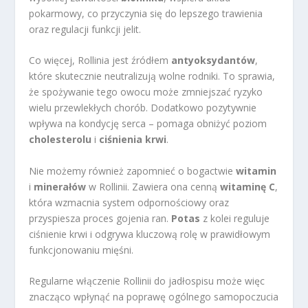
pokarmowy, co przyczynia się do lepszego trawienia
oraz regulacji funkcji jelit.
Co więcej, Rollinia jest źródłem
antyoksydantów
,
które skutecznie neutralizują wolne rodniki. To sprawia,
że spożywanie tego owocu może zmniejszać ryzyko
wielu przewlekłych chorób. Dodatkowo pozytywnie
wpływa na kondycję serca – pomaga obniżyć poziom
cholesterolu
i
ciśnienia krwi
.
Nie możemy również zapomnieć o bogactwie
witamin
i
minerałów
w Rollinii. Zawiera ona cenną
witaminę C
,
która wzmacnia system odpornościowy oraz
przyspiesza proces gojenia ran.
Potas
z kolei reguluje
ciśnienie krwi i odgrywa kluczową rolę w prawidłowym
funkcjonowaniu mięśni.
Regularne włączenie Rollinii do jadłospisu może więc
znacząco wpłynąć na poprawę ogólnego samopoczucia