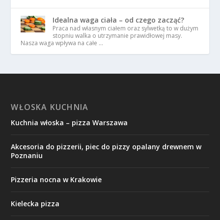
Idealna waga ciała – od czego zacząć?
Praca nad własnym ciałem oraz sylwetką to w dużym
stopniu walka o utrzymanie prawidłowej masy.
Nasza waga wpływa na całe …
WŁOSKA KUCHNIA
Kuchnia włoska – pizza Warszawa
Akcesoria do pizzerii, piec do pizzy opalany drewnem w
Poznaniu
Pizzeria nocna w Krakowie
Kielecka pizza