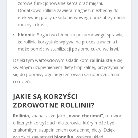
zdrowe funkcjonowanie serca oraz mięśni.
Dodatkowo rollinia zawiera magnez, niezbędny do
efektywnej pracy układu nerwowego oraz utrzymania
mocnych kości,
błonnik
: Bogactwo błonnika pokarmowego sprawia,
że rollinia korzystnie wpływa na proces trawienia i
może pomóc w stabilizacji poziomu cukru we krwi.
Dzięki tym wartościowym składnikom
rollinia
staje się
świetnym uzupełnieniem diety tropikalnej, przyczyniając
się do poprawy ogólnego zdrowia i samopoczucia na
co dzień.
JAKIE SĄ KORZYŚCI
ZDROWOTNE ROLLINII?
Rollinia
, znana także jako
„owoc cherimoi”
, to owoc
o licznych korzyściach dla zdrowia, który może być
znakomitym uzupełnieniem codziennej diety. Dzięki
wysokiej zawartości
błonnika
, wspiera układ