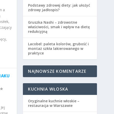
Podstawy zdrowej diety: jak ułożyć
m a
zdrowy jadłospis?
ą
siłek,
Gruszka Nashi – zdrowotne
właściwości, smak i wpływ na dietę
rczający
redukcyjną
ęcy,
Lacobel: paleta kolorów, grubość i
montaż szkła lakierowanego w
praktyce
NAJNOWSZE KOMENTARZE
MAKU
KUCHNIA WŁOSKA
Oryginalne kuchnie włoskie –
restauracja w Warszawie
Jej
wotne,