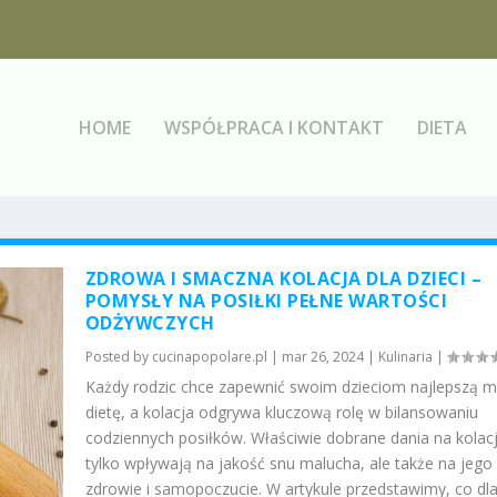
HOME
WSPÓŁPRACA I KONTAKT
DIETA
ZDROWA I SMACZNA KOLACJA DLA DZIECI –
POMYSŁY NA POSIŁKI PEŁNE WARTOŚCI
ODŻYWCZYCH
Posted by
cucinapopolare.pl
|
mar 26, 2024
|
Kulinaria
|
Każdy rodzic chce zapewnić swoim dzieciom najlepszą m
dietę, a kolacja odgrywa kluczową rolę w bilansowaniu
codziennych posiłków. Właściwie dobrane dania na kolacj
tylko wpływają na jakość snu malucha, ale także na jego
zdrowie i samopoczucie. W artykule przedstawimy, co dl