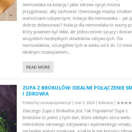
niemowlaka na kolację i jakie zdrowe opcje można
przygotować, aby zachować równowagę między smakie
wartościami odżywczymi. Kolacja dla niemowlaka – jak j
dobrze zbilansować? Kolacja dla niemowlaka to ważny po
który powinien być lekki, ale jednocześnie sycący i dosta
wszystkich niezbędnych składników odżywczych. Dla
niemowlaków, szczególnie tych w wieku od 6 do 12 miesi
idealnym rozwiązaniem...
READ MORE
ZUPA Z BROKUŁÓW: IDEALNE POŁĄCZENIE S
I ZDROWIA
Posted by
cucinapopolare.pl
|
mar 3, 2024
|
Kulinaria
|
Dlaczego Zupa z Brokułów Jest Tak Popularna? Zupa z
brokułów to jedno z tych dań, które zdobyło serca wielu
miłośników zdrowego odżywiania i wyśmienitego smaku. 
niezwykłe walory smakowe, a także liczne korzyści zdro