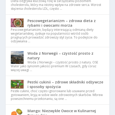
Dieta odgrywa kluczową rolę w zarządzaniu poziomem
cholesterolu, który ma istotny wpływ na zdrowie serca. Wzrost
stężenia cholesterolu LDL, często …
Pescowegetarianizm – zdrowa dieta z
rybami i owocami morza
Pescowegetarianizm, będący interesującą odmianą diety
wegetariańskiej, zyskuje na popularności wśród osób
pragnących prowadzić zdrowszy styl życia. To podejście do
odżywiania …
Woda z Norwegii – czystość prosto z
natury
Woda z Norwegii – czystość prosto z natury. OSE
Water jako synonim jakości premium W czasach, gdy coraz
więcej uwagi …
Pestki cukinii – zdrowe składniki odżywcze
i sposoby spożycia
Pestki cukinii, choć często ignorowane lub usuwane przed
gotowaniem, kryją w sobie wiele zdrowotnych skarbów. Wbrew
powszechnemu przekonaniu, są one …
Mango: Niezwykłe Owoce w Kulinarnej