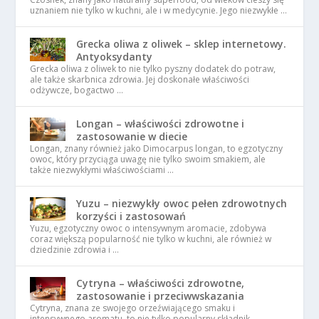
uznaniem nie tylko w kuchni, ale i w medycynie. Jego niezwykłe …
Grecka oliwa z oliwek – sklep internetowy.
Antyoksydanty
Grecka oliwa z oliwek to nie tylko pyszny dodatek do potraw,
ale także skarbnica zdrowia. Jej doskonałe właściwości
odżywcze, bogactwo …
Longan – właściwości zdrowotne i
zastosowanie w diecie
Longan, znany również jako Dimocarpus longan, to egzotyczny
owoc, który przyciąga uwagę nie tylko swoim smakiem, ale
także niezwykłymi właściwościami …
Yuzu – niezwykły owoc pełen zdrowotnych
korzyści i zastosowań
Yuzu, egzotyczny owoc o intensywnym aromacie, zdobywa
coraz większą popularność nie tylko w kuchni, ale również w
dziedzinie zdrowia i …
Cytryna – właściwości zdrowotne,
zastosowanie i przeciwwskazania
Cytryna, znana ze swojego orzeźwiającego smaku i
intensywnego aromatu, to nie tylko popularny składnik