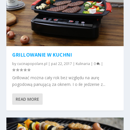
GRILLOWANIE W KUCHNI
by
cucinapopolare.pl
|
paź 22, 2017
|
Kulinaria
|
0
|
Grillować można cały rok bez względu na aurę
pogodową panującą za oknem. I o ile jedzenie z...
READ MORE