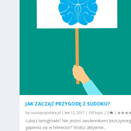
JAK ZACZĄĆ PRZYGODĘ Z SUDOKU?
by
cucinapopolare.pl
|
kwi 12, 2017
|
Off topic
|
0
|
Lubisz łamigłówki? Nie jesteś zwolennikiem bezczynne
gapienia się w telewizor? Wolisz aktywnie...