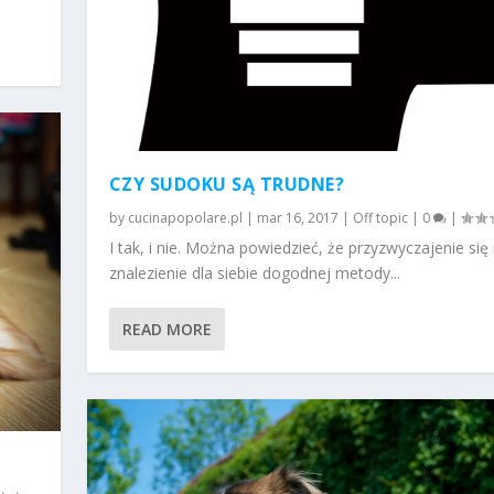
CZY SUDOKU SĄ TRUDNE?
by
cucinapopolare.pl
|
mar 16, 2017
|
Off topic
|
0
|
I tak, i nie. Można powiedzieć, że przyzwyczajenie się 
znalezienie dla siebie dogodnej metody...
READ MORE