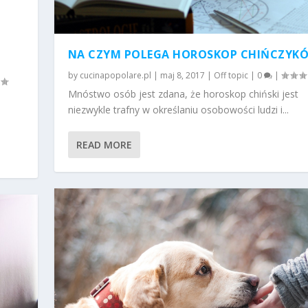
NA CZYM POLEGA HOROSKOP CHIŃCZYK
by
cucinapopolare.pl
|
maj 8, 2017
|
Off topic
|
0
|
Mnóstwo osób jest zdana, że horoskop chiński jest
niezwykle trafny w określaniu osobowości ludzi i...
READ MORE