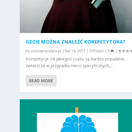
GDZIE MOŻNA ZNALEŹĆ KOREPETYTORA?
by
cucinapopolare.pl
|
kwi 14, 2017
|
Off topic
|
0
|
Korepetycje od jakiegoś czasu są bardzo popularne,
zwłaszcza w przypadku nieco specyficznych,...
READ MORE