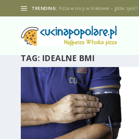
TRENDING:
Pizza w nocy w Krakowie – gdzie zjeść?
TAG:
IDEALNE BMI