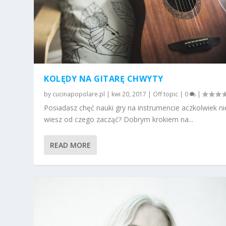
KOLĘDY NA GITARĘ CHWYTY
by
cucinapopolare.pl
|
kwi 20, 2017
|
Off topic
|
0
|
Posiadasz chęć nauki gry na instrumencie aczkolwiek ni
wiesz od czego zacząć? Dobrym krokiem na...
READ MORE