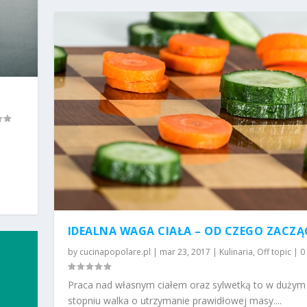
IDEALNA WAGA CIAŁA – OD CZEGO ZACZĄ
by
cucinapopolare.pl
|
mar 23, 2017
|
Kulinaria
,
Off topic
|
0
Praca nad własnym ciałem oraz sylwetką to w dużym
stopniu walka o utrzymanie prawidłowej masy....