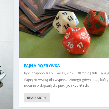
FAJNA ROZRYWKA
by
cucinapopolare.pl
|
kwi 12, 2017
|
Off topic
|
0
|
Fajną rozrywką dla wypryszczonego gówniarza, który 
nocami o dojrzałych, pięknych kobietach...
READ MORE