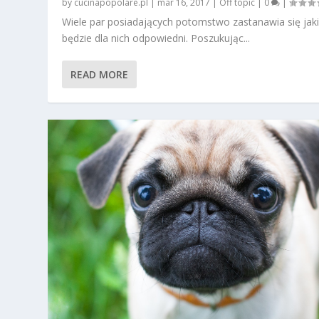
by
cucinapopolare.pl
|
mar 16, 2017
|
Off topic
|
0
|
Wiele par posiadających potomstwo zastanawia się jaki
będzie dla nich odpowiedni. Poszukując...
READ MORE