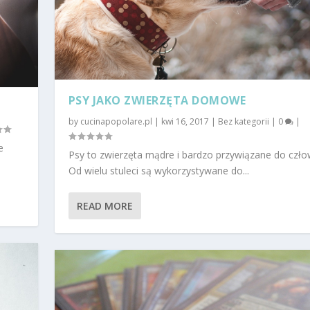
PSY JAKO ZWIERZĘTA DOMOWE
by
cucinapopolare.pl
|
kwi 16, 2017
|
Bez kategorii
|
0
|
e
Psy to zwierzęta mądre i bardzo przywiązane do czło
Od wielu stuleci są wykorzystywane do...
READ MORE