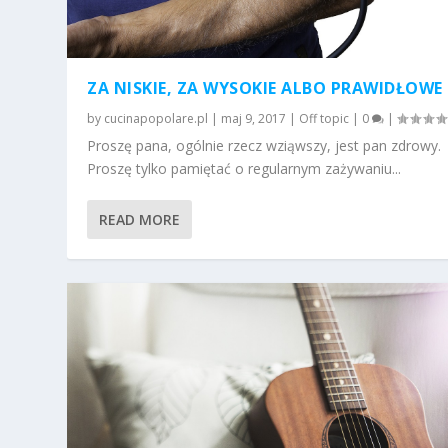
ZA NISKIE, ZA WYSOKIE ALBO PRAWIDŁOWE
by
cucinapopolare.pl
|
maj 9, 2017
|
Off topic
|
0
|
Proszę pana, ogólnie rzecz wziąwszy, jest pan zdrowy.
Proszę tylko pamiętać o regularnym zażywaniu...
READ MORE