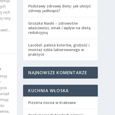
ajdują
Podstawy zdrowej diety: jak ułożyć
wych
zdrowy jadłospis?
zy nich
j rasy
Gruszka Nashi – zdrowotne
,
właściwości, smak i wpływ na dietę
awić...
redukcyjną
Lacobel: paleta kolorów, grubość i
montaż szkła lakierowanego w
praktyce
NAJNOWSZE KOMENTARZE
woją
e
ycia
KUCHNIA WŁOSKA
urząd
ajmują
Pizzeria nocna w Krakowie
niu
ienia,