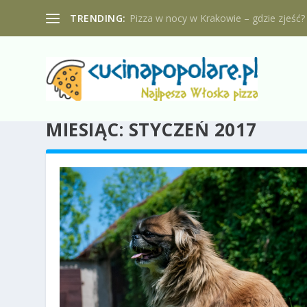
TRENDING:
Pizza w nocy w Krakowie – gdzie zjeść?
MIESIĄC:
STYCZEŃ 2017