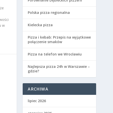
Porównanie Dębieckich pizzerii
kże
Polska pizza regionalna
iwości
Kielecka pizza
u w
Pizza i kebab: Przepis na wyjątkowe
połączenie smaków
Pizza na telefon we Wrocławiu
Najlepsza pizza 24h w Warszawie –
gdzie?
ARCHIWA
lipiec 2026