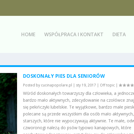
HOME
WSPÓŁPRACA I KONTAKT
DIETA
DOSKONAŁY PIES DLA SENIORÓW
Posted by
cucinapopolare.pl
|
sty 19, 2017
|
Off topic
|
Wśród doskonałych towarzyszy dla człowieka, a jednocz
bardzo mało aktywnych, zdecydowanie na czołówce zna
się pekińczyki lubelskie. Te wyjątkowe, bardzo małe piesk
polecane są przede wszystkim dla osób mało aktywnych,
starszych, które nie wypoczywają aktywnie. Te małe, o
czworonogi należą do psów typowo kanapowych, które