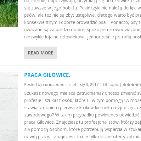
najchętniej odpoczywają, przytulają się do człowieka i zn
się zawsze w jego pobliżu. Pekińczyki nie należą do lękli
psów, ale też nie są zbyt ustępliwe, dlatego warto być pr
konsekwentnym i dobrze prowadzić psa. Ponadto, psy te
uważane są za bardzo mądre, spokojne i zrównoważane
niezwykle lojalne człowiekowi, jednocześnie potrafią post
READ MORE
PRACA GILOWICE.
Posted by
cucinapopolare.pl
|
sty 3, 2017
|
Off topic
|
Szukasz nowego miejsca zatrudniania? Chcesz zmienić s
profesje i szukasz osób, które Ci w tym pomogą? A moż
stawiasz dopiero pierwsze kroki w kierunku rozpoczęcia ż
zawodowego? W takim przypadku powinieneś odwiedzić 
praca Gilowice. Znajdziesz tu profesjonalistów, którzy z
się pomocą osobom, które potrzebują wsparcia w szuka
nowej pracy. Znajdziesz tu nie tylko liczne oferty zatrudn