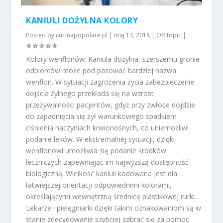
KANIULI DOŻYLNA KOLORY
Posted by
cucinapopolare.pl
|
maj 13, 2018
|
Off topic
|
Kolory wenflonów: Kaniula dożylna, szerszemu gronie
odbiorców może pod pasować bardziej nazwa
wenflon. W sytuacji zagrożenia życia zabezpieczenie
dojścia żylnego przekłada się na wzrost
przeżywalności pacjentów, gdyż przy zwłoce dojdzie
do zapadnięcia się żył warunkowego spadkiem
ciśnienia naczyniach krwionośnych, co uniemożliwi
podanie leków. W ekstremalnej sytuacji, dzięki
wenflonowi umożliwia się podanie środków
leczniczych zapewniając im najwyższą dostępność
biologiczną. Wielkość kaniuli kodowana jest dla
łatwiejszej orientacji odpowiednimi kolorami,
określającymi wewnętrzną średnicę plastikowej rurki.
Lekarze i pielęgniarki dzięki takim oznakowaniom są w
stanie zdecydowanie szybciej zabrać się za pomoc.