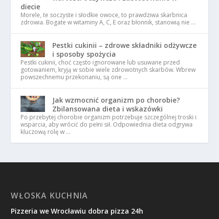
diecie
Morele, te soczyste i słodkie owoce, to prawdziwa skarbnica
zdrowia. Bogate w witaminy A, C, E oraz błonnik, stanowią nie …
Pestki cukinii – zdrowe składniki odżywcze
i sposoby spożycia
Pestki cukinii, choć często ignorowane lub usuwane przed
gotowaniem, kryją w sobie wiele zdrowotnych skarbów. Wbrew
powszechnemu przekonaniu, są one …
Jak wzmocnić organizm po chorobie?
Zbilansowana dieta i wskazówki
Po przebytej chorobie organizm potrzebuje szczególnej troski i
wsparcia, aby wrócić do pełni sił. Odpowiednia dieta odgrywa
kluczową rolę w …
WŁOSKA KUCHNIA
Pizzeria we Wrocławiu dobra pizza 24h