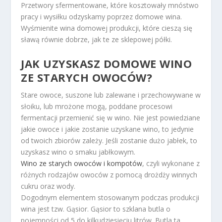
Przetwory sfermentowane, które kosztowały mnóstwo
pracy i wysiłku odzyskamy poprzez domowe wina.
Wyśmienite wina domowej produkcji, które cieszą się
sławą równie dobrze, jak te ze sklepowej półki.
JAK UZYSKASZ DOMOWE WINO
ZE STARYCH OWOCÓW?
Stare owoce, suszone lub zalewane i przechowywane w
słoiku, lub mrożone mogą, poddane procesowi
fermentacji przemienić się w wino. Nie jest powiedziane
jakie owoce i jakie zostanie uzyskane wino, to jedynie
od twoich zbiorów zależy. Jeśli zostanie dużo jabłek, to
uzyskasz wino o smaku jabłkowym.
Wino ze starych owoców i kompotów
, czyli wykonane z
różnych rodzajów owoców z pomocą drożdży winnych
cukru oraz wody.
Dogodnym elementem stosowanym podczas produkcji
wina jest tzw. Gąsior. Gąsior to szklana butla o
pojemności od 5 do kilkudziesięciu litrów. Butla ta