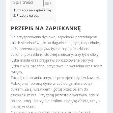
Spis treści
Przepis na zapiekankę
Przepis na sos
PRZEPIS NA ZAPIEKANKĘ
Do przygotowania dyniowej zapiekanki potrzebujesz
takich składników jak: 30 dag obranej dyni, trzy cebule,
duża czerwona papryka, łyżka mąki, pół szklanki
bulionu, pół szklanki słodkiej śmietany, trzy łyżki oliwy,
łyżka masła oraz przypraw: sproszkowana papryka,
łyżka cukru, oregano, przyprawa uniwersalna oraz sok z
cytryny.
Zacznij od obrania, umycia i pokrojenia dyni w kawałki.
Pokrojoną i obraną dynię wrzuć do garnka z solą i
cukrem. Zalej wrzątkiem i gotuj przez osiem do
dziesięciu minut. Przygotuj pozostałe warzywa: cebule
obierz, umyj i zetrzyj na drobno. Paprykę obierz, umyj i
pokrój w słupki.
Na patelni z rozgrzanym olejem przez pięć minut