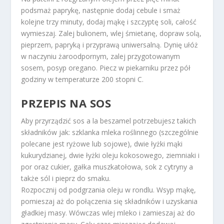
podsmaż paprykę, następnie dodaj cebule i smaż
kolejne trzy minuty, dodaj mąkę i szczyptę soli, całość
wymieszaj. Zalej bulionem, wlej śmietanę, dopraw solą,
pieprzem, papryką i przyprawą uniwersalną. Dynię ułóż
w naczyniu żaroodpornym, zalej przygotowanym
sosem, posyp oregano. Piecz w piekarniku przez pół
godziny w temperaturze 200 stopni C.
PRZEPIS NA SOS
Aby przyrządzić sos a la beszamel potrzebujesz takich
składników jak: szklanka mleka roślinnego (szczególnie
polecane jest ryżowe lub sojowe), dwie łyżki mąki
kukurydzianej, dwie łyżki oleju kokosowego, ziemniaki i
por oraz cukier, gałka muszkatołowa, sok z cytryny a
także sól i pieprz do smaku.
Rozpocznij od podgrzania oleju w rondlu. Wsyp mąkę,
pomieszaj aż do połączenia się składników i uzyskania
gładkiej masy. Wówczas wlej mleko i zamieszaj aż do