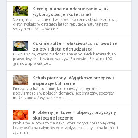
Siemię lniane na odchudzanie – jak
wykorzystać je skutecznie?
Siemię lniane, znane od wieków jako cenny składnik zdrowej
diety, zyskało w ostatnich latach reputację naturalnego
sprzymierzeńca w walce z …
Cukinia żółta – właściwości, zdrowotne
zalety i dieta odchudzająca
Cukinia żółta, często niedoceniana w polskich kuchniach, to
prawdziwy skarb wśród warzyw. Zaledwie 16 kcal na 100
gramów sprawia, że …
Schab pieczony: Wyjątkowe przepisy i
inspiracje kulinarne
Pieczony schab to danie, które cieszy się ogromną
popularnością w polskich domach. Jest smaczny, soczysty i
może stanowić wykwintne danie …
Problemy jelitowe – objawy, przyczyny i
skuteczne leczenie
Problemy jelitowe to zjawisko, które dotyka coraz większej
liczby osób na całym świecie, wpływając nie tylko na komfort
życia, ale …