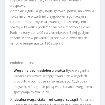
zgęstnienia masy. Cały czas mieszając dodawaj
przyprawy.
Ziemniaki ugotuj a gdy będą gotowe, pokrój na kawałki
i ułóż na dnie wcześniej przygotowanego naczynia
żaroodpornego (wysmarowanego tłuszczem). Por
pokrój w kawałki i podsmaż na oleju z odrobiną cukru.
Podsmażony por ułóż na ziemniakach. Zalej gęstym
sosem. Piecz w piekarniku przez około dwadzieścia
minut w temperaturze 180 stopni C.
Podobne posty:
Weganie bez niedoboru białka
Bycie weganinem
oznacza całkowite zrezygnowanie ze wszystkich
produktów pochodzenia zwierzęcego. Czyli poza
mięsem, którego nie jedzą wegetarianie, weganie nie
spożywają mleka, jajek,...
Idealna waga ciała – od czego zacząć?
Praca nad
własnym ciałem oraz sylwetką to w dużym stopniu