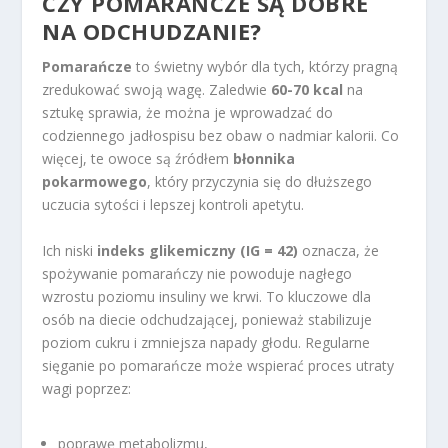
CZY POMARAŃCZE SĄ DOBRE
NA ODCHUDZANIE?
Pomarańcze
to świetny wybór dla tych, którzy pragną
zredukować swoją wagę. Zaledwie
60-70 kcal
na
sztukę sprawia, że można je wprowadzać do
codziennego jadłospisu bez obaw o nadmiar kalorii. Co
więcej, te owoce są źródłem
błonnika
pokarmowego
, który przyczynia się do dłuższego
uczucia sytości i lepszej kontroli apetytu.
Ich niski
indeks glikemiczny (IG = 42)
oznacza, że
spożywanie pomarańczy nie powoduje nagłego
wzrostu poziomu insuliny we krwi. To kluczowe dla
osób na diecie odchudzającej, ponieważ stabilizuje
poziom cukru i zmniejsza napady głodu. Regularne
sięganie po pomarańcze może wspierać proces utraty
wagi poprzez:
poprawę metabolizmu,