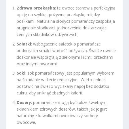
Zdrowa przekąska
: te owoce stanowią perfekcyjną
opcję na szybką, pożywną przekąskę między
posiłkami. Naturalna słodycz pomarańczy zaspokaja
pragnienie słodkości, jednocześnie dostarczając
cennych składników odżywczych,
Sałatki
: wzbogacenie sałatek o pomarańcze
podnosi ich smak i wartość odżywczą. Świeże owoce
doskonale współgrają z zielonymi liśćmi, orzechami
oraz innymi owocami,
Soki
: sok pomarańczowy jest popularnym wyborem
na śniadanie w diecie redukcyjnej. Warto jednak
postawić na świeżo wyciskany napój bez dodatku
cukru, aby uniknąć zbędnych kalorii,
Desery
: pomarańcze mogą być także świetnym
składnikiem zdrowych deserów, takich jak jogurt
naturalny z kawałkami owoców czy sorbety
owocowe,