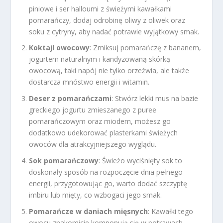
piniowe i ser halloumi z świeżymi kawałkami
pomarańczy, dodaj odrobinę oliwy z oliwek oraz
soku z cytryny, aby nadać potrawie wyjątkowy smak.
Koktajl owocowy
: Zmiksuj pomarańczę z bananem,
jogurtem naturalnym i kandyzowaną skórką
owocową, taki napój nie tylko orzeźwia, ale także
dostarcza mnóstwo energii i witamin.
Deser z pomarańczami
: Stwórz lekki mus na bazie
greckiego jogurtu zmieszanego z puree
pomarańczowym oraz miodem, możesz go
dodatkowo udekorować plasterkami świeżych
owoców dla atrakcyjniejszego wyglądu.
Sok pomarańczowy
: Świeżo wyciśnięty sok to
doskonały sposób na rozpoczęcie dnia pełnego
energii, przygotowując go, warto dodać szczyptę
imbiru lub mięty, co wzbogaci jego smak.
Pomarańcze w daniach mięsnych
: Kawałki tego
owocu znakomicie komponują się w potrawach