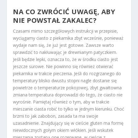
NA CO ZWRÓCIĆ UWAGĘ, ABY
NIE POWSTAŁ ZAKALEC?
Czasami mimo szczegółowych instrukcji w przepisie,
wyciągamy ciasto z piekarnika zbyt wcześnie, ponieważ
wydaje nam się, że już jest gotowe. Zawsze warto
sprawdzić to nakłuwając je drewnianym patyczkiem.
Jeśli będzie lepki, oznacza to, że w środku ciasto jest
jeszcze surowe. Nie powinno się również otwierać
piekarnika w trakcie pieczenia. Jeśli do rozgrzanego do
temperatury blisko dwustu stopni nagle dostanie się
powietrze o temperaturze pokojowej, zbyt gwałtowna
zmiana temperatura doprowadzi do tego, że ciasto nie
wyrośnie. Pamiętaj również o tym, aby w trakcie
mieszanie ciasta robić to tylko w jednym kierunku. Choć
brzmi to jak zabobon, zasada ta ma swoje
uzasadnienie. Znajdujący się w cieście gluten ma formę
niewidocznych gołym okiem włókien. Jeśli wskutek
mieszania zostaną one rozerwane, w cieście z