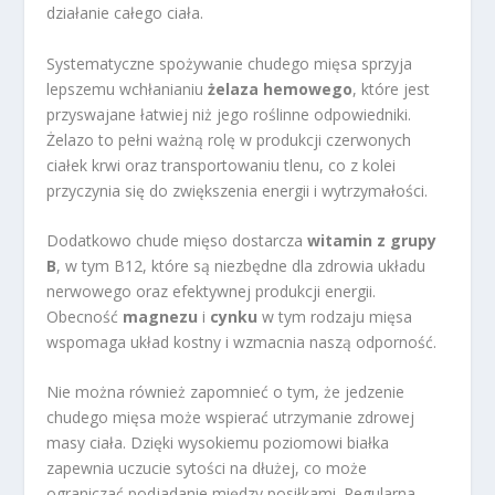
działanie całego ciała.
Systematyczne spożywanie chudego mięsa sprzyja
lepszemu wchłanianiu
żelaza hemowego
, które jest
przyswajane łatwiej niż jego roślinne odpowiedniki.
Żelazo to pełni ważną rolę w produkcji czerwonych
ciałek krwi oraz transportowaniu tlenu, co z kolei
przyczynia się do zwiększenia energii i wytrzymałości.
Dodatkowo chude mięso dostarcza
witamin z grupy
B
, w tym B12, które są niezbędne dla zdrowia układu
nerwowego oraz efektywnej produkcji energii.
Obecność
magnezu
i
cynku
w tym rodzaju mięsa
wspomaga układ kostny i wzmacnia naszą odporność.
Nie można również zapomnieć o tym, że jedzenie
chudego mięsa może wspierać utrzymanie zdrowej
masy ciała. Dzięki wysokiemu poziomowi białka
zapewnia uczucie sytości na dłużej, co może
ograniczać podjadanie między posiłkami. Regularna