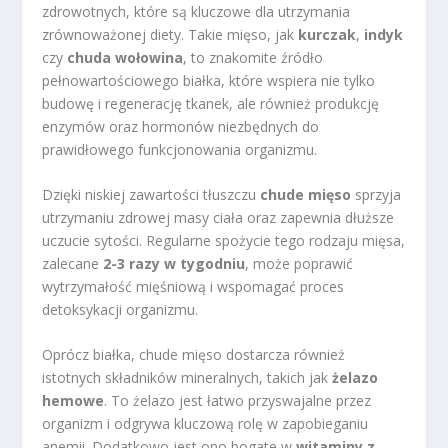
zdrowotnych, które są kluczowe dla utrzymania
zrównoważonej diety. Takie mięso, jak
kurczak
,
indyk
czy
chuda wołowina
, to znakomite źródło
pełnowartościowego białka, które wspiera nie tylko
budowę i regenerację tkanek, ale również produkcję
enzymów oraz hormonów niezbędnych do
prawidłowego funkcjonowania organizmu.
Dzięki niskiej zawartości tłuszczu
chude mięso
sprzyja
utrzymaniu zdrowej masy ciała oraz zapewnia dłuższe
uczucie sytości. Regularne spożycie tego rodzaju mięsa,
zalecane
2-3 razy w tygodniu
, może poprawić
wytrzymałość mięśniową i wspomagać proces
detoksykacji organizmu.
Oprócz białka, chude mięso dostarcza również
istotnych składników mineralnych, takich jak
żelazo
hemowe
. To żelazo jest łatwo przyswajalne przez
organizm i odgrywa kluczową rolę w zapobieganiu
anemii. Dodatkowo jest ono bogate w
witaminy z