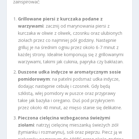
zainspirować:
Grillowane piersi z kurczaka podane z
warzywami
: zacznij od marynowania piersi z
kurczaka w oliwie z oliwek, czosnku oraz ulubionych
ziołach przez co najmniej pół godziny. Następnie
grilluj je na średnim ogniu przez około 6-7 minut z
każdej strony. Idealnie komponują się z grillowanymi
warzywami, takimi jak cukinia, papryka czy bakłażan.
Duszone udka indycze w aromatycznym sosie
pomidorowym
: na patelni podsmaż udka indycze,
dodając następnie cebulę i czosnek. Gdy będą
szklistą, wlej pomidory w puszce oraz przyprawy
takie jak bazylia i oregano. Duś pod przykryciem
przez około 40 minut, aż mięso stanie się delikatne.
Pieczona cielęcina wzbogacona świeżymi
ziołami
: natrzyj cielęcinę mieszanką świeżych ziół
(tymianku i rozmarynu), soli oraz pieprzu. Piecz ją w