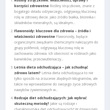
Rośliny strączkowe: właściwości, uprawy i
korzyści zdrowotne
Rośliny strączkowe, znane z
bogatego składu odżywczego, odgrywają kluczową
rolę w zdrowej diecie. Jako źródło białka, błonnika i
składników mineralnych, są idealnym...
Flawonoidy: kluczowe dla zdrowia – źródła i
właściwości zdrowotne
Flawonoidy, będące
organicznymi związkami chemicznymi należącymi do
grupy polifenoli, odgrywają kluczową rolę w
zachowaniu zdrowia. Ich obecność w roślinach jako
barwników, przeciwutleniaczy...
Letnia dieta odchudzająca – jak schudnąć
zdrowo latem?
Letnia dieta odchudzająca to nie
tylko sposób na zrzucenie zbędnych kilogramów, ale
także na wprowadzenie do swojego życia zdrowych
nawyków żywieniowych w...
Rodzaje diet odchudzających: Jak wybrać
skuteczną metodę?
Jakie są rodzaje i
charakterystyka diet odchudzających? W dzisiejszym