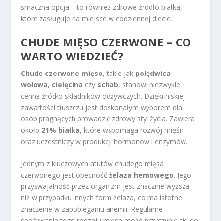
smaczna opcja – to również zdrowe źródło białka,
które zasługuje na miejsce w codziennej diecie.
CHUDE MIĘSO CZERWONE – CO
WARTO WIEDZIEĆ?
Chude czerwone mięso
, takie jak
polędwica
wołowa
,
cielęcina
czy
schab
, stanowi niezwykle
cenne źródło składników odżywczych. Dzięki niskiej
zawartości tłuszczu jest doskonałym wyborem dla
osób pragnących prowadzić zdrowy styl życia. Zawiera
około
21% białka
, które wspomaga rozwój mięśni
oraz uczestniczy w produkcji hormonów i enzymów.
Jednym z kluczowych atutów chudego mięsa
czerwonego jest obecność
żelaza hemowego
. Jego
przyswajalność przez organizm jest znacznie wyższa
niż w przypadku innych form żelaza, co ma istotne
znaczenie w zapobieganiu anemii. Regularne
spożywanie tego rodzaju mięsa może przyczynić się do