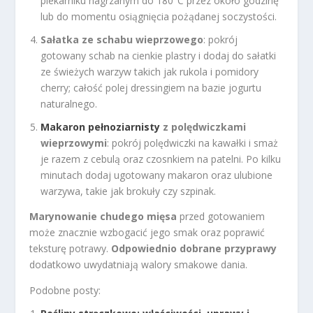
piekarniku nagrzanym do 180°C przez około godzinę
lub do momentu osiągnięcia pożądanej soczystości.
Sałatka ze schabu wieprzowego
: pokrój
gotowany schab na cienkie plastry i dodaj do sałatki
ze świeżych warzyw takich jak rukola i pomidory
cherry; całość polej dressingiem na bazie jogurtu
naturalnego.
Makaron pełnoziarnisty
z polędwiczkami
wieprzowymi
: pokrój polędwiczki na kawałki i smaż
je razem z cebulą oraz czosnkiem na patelni. Po kilku
minutach dodaj ugotowany makaron oraz ulubione
warzywa, takie jak brokuły czy szpinak.
Marynowanie chudego mięsa
przed gotowaniem
może znacznie wzbogacić jego smak oraz poprawić
teksturę potrawy.
Odpowiednio dobrane przyprawy
dodatkowo uwydatniają walory smakowe dania.
Podobne posty: