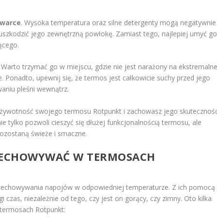
warce
. Wysoka temperatura oraz silne detergenty mogą negatywnie
uszkodzić jego zewnętrzną powłokę. Zamiast tego, najlepiej umyć g
ącego.
arto trzymać go w miejscu, gdzie nie jest narażony na ekstremaln
 Ponadto, upewnij się, że termos jest całkowicie suchy przed jego
aniu pleśni wewnątrz.
sz żywotność swojego termosu Rotpunkt i zachowasz jego skutecznoś
ie tylko pozwoli cieszyć się dłużej funkcjonalnością termosu, ale
pozostaną świeże i smaczne.
PRZECHOWYWAĆ W TERMOSACH
rzechowywania napojów w odpowiedniej temperaturze. Z ich pomocą
czas, niezależnie od tego, czy jest on gorący, czy zimny. Oto kilka
 termosach Rotpunkt: