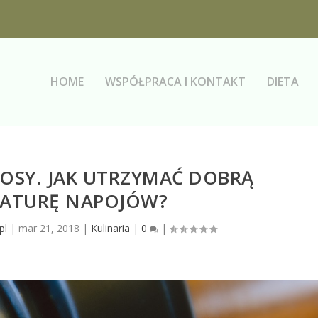
HOME
WSPÓŁPRACA I KONTAKT
DIETA
OSY. JAK UTRZYMAĆ DOBRĄ
ATURĘ NAPOJÓW?
pl
|
mar 21, 2018
|
Kulinaria
|
0
|