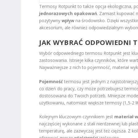
Termosy Rotpunkt to także opcja ekologiczna, p
jednorazowych opakowań
. Zamiast kupować n
pozytywny
wpływ
na środowisko. Dzięki wszystki
akcesorium, ale również odpowiedzialnym wybo
JAK WYBRAĆ ODPOWIEDNI T
Wybór odpowiedniego termosu Rotpunkt jest kluc
zastosowania. Istnieje kilka czynników, które wa
Najważniejsze z nich to pojemność, materiał wy
Pojemność
termosu jest jednym z najistotniejsz
co dzień do pracy, czy może potrzebujesz termo
dostosowana do Twoich potrzeb. Mniejsze modele
użytkowaniu, natomiast większe termosy (1,5-2 lit
Kolejnym kluczowym czynnikiem jest
materiał 
najczęściej wykonane z stali nierdzewnej lub plasti
temperaturę, ale zazwyczaj jest też cięższa. Z ko
oferować gorsze
właściwości
izolacyjne.