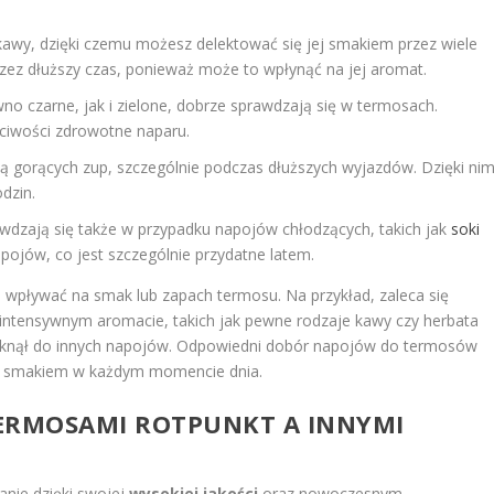
awy, dzięki czemu możesz delektować się jej smakiem przez wiele
rzez dłuższy czas, ponieważ może to wpłynąć na jej aromat.
o czarne, jak i zielone, dobrze sprawdzają się w termosach.
ciwości zdrowotne naparu.
ą gorących zup, szczególnie podczas dłuższych wyjazdów. Dzięki ni
dzin.
dzają się także w przypadku napojów chłodzących, takich jak
soki
pojów, co jest szczególnie przydatne latem.
 wpływać na smak lub zapach termosu. Na przykład, zaleca się
intensywnym aromacie, takich jak pewne rodzaje kawy czy herbata
eniknął do innych napojów. Odpowiedni dobór napojów do termosów
ich smakiem w każdym momencie dnia.
 TERMOSAMI ROTPUNKT A INNYMI
anie dzięki swojej
wysokiej jakości
oraz nowoczesnym