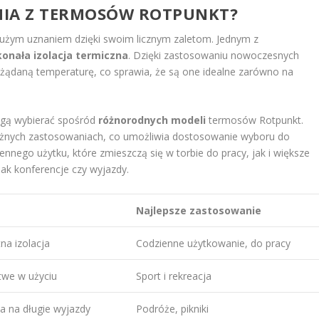
ANIA Z TERMOSÓW ROTPUNKT?
 dużym uznaniem dzięki swoim licznym zaletom. Jednym z
onała izolacja termiczna
. Dzięki zastosowaniu nowoczesnych
pożądaną temperaturę, co sprawia, że są one idealne zarówno na
ogą wybierać spośród
różnorodnych modeli
termosów Rotpunkt.
óżnych zastosowaniach, co umożliwia dostosowanie wyboru do
ennego użytku, które zmieszczą się w torbie do pracy, jak i większe
jak konferencje czy wyjazdy.
Najlepsze zastosowanie
na izolacja
Codzienne użytkowanie, do pracy
twe w użyciu
Sport i rekreacja
a na długie wyjazdy
Podróże, pikniki