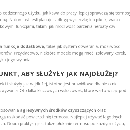
 codziennego użytku, jak kawa do pracy, lepiej sprawdzą się termos
obą. Natomiast jeśli planujesz długą wycieczkę lub piknik, warto
kowymi funkcjami, takimi jak możliwość parzenia herbaty czy
na
funkcje dodatkowe
, takie jak system otwierania, możliwość
oriów. Przykładowo, niektóre modele mogą mieć izolowany korek,
yka jego wylania.
NKT, ABY SŁUŻYŁY JAK NAJDŁUŻEJ?
 i służyły jak najdłużej, istotne jest prawidłowe dbanie o nie
owywania. Oto kilka kluczowych wskazówek, które warto wziąć pod
stosowania
agresywnych środków czyszczących
oraz
ogą uszkodzić powierzchnię termosu. Najlepiej używać łagodnych
rza. Dobrą praktyką jest także płukanie termosu po każdym użyciu,