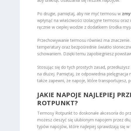
aby uniknąć osadzania się resztek napojów.
Po drugie, pamiętaj, aby nie myć termosu w
zmy
wpłynąć na właściwości izolacyjne termosu oraz 
ręcznie w ciepłej wodzie z dodatkiem środka myj
Przechowywanie termosu również ma znaczenie. W
temperatury oraz bezpośrednie światło słoneczne.
schowaniem. Dzięki temu zapobiegniesz powstaw
Stosując się do tych prostych zasad, przedłuży
na dłużej. Pamiętaj, że odpowiednia pielęgnacja n
także zapewni, że napoje, które transportujesz, 
JAKIE NAPOJE NAJLEPIEJ 
ROTPUNKT?
Termosy Rotpunkt to doskonałe akcesoria do p
możesz cieszyć się ulubionym napojem przez długi 
typów napojów, które najlepiej sprawdzają się w