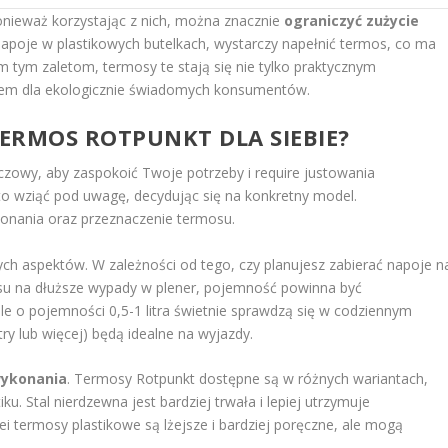
onieważ korzystając z nich, można znacznie
ograniczyć zużycie
apoje w plastikowych butelkach, wystarczy napełnić termos, co ma
m tym zaletom, termosy te stają się nie tylko praktycznym
rem dla ekologicznie świadomych konsumentów.
ERMOS ROTPUNKT DLA SIEBIE?
zowy, aby zaspokoić Twoje potrzeby i require justowania
rto wziąć pod uwagę, decydując się na konkretny model.
konania oraz przeznaczenie termosu.
ych aspektów. W zależności od tego, czy planujesz zabierać napoje n
su na dłuższe wypady w plener, pojemność powinna być
 o pojemności 0,5-1 litra świetnie sprawdzą się w codziennym
ry lub więcej) będą idealne na wyjazdy.
wykonania
. Termosy Rotpunkt dostępne są w różnych wariantach,
ku. Stal nierdzewna jest bardziej trwała i lepiej utrzymuje
lei termosy plastikowe są lżejsze i bardziej poręczne, ale mogą