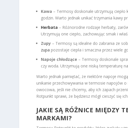
Kawa
– Termosy doskonale utrzymują ciepło k
godzin. Warto jednak unikać trzymania kawy p
Herbata
– Różnorodne rodzaje herbaty, zarówn
Utrzymują one ciepło, zachowując smak i właś
Zupy
– Termosy są idealne do zabrania ze sob
zupa
pozostaje ciepła i smaczna przez wiele go
Napoje chłodzące
– Termosy doskonale spraw
czy woda. Utrzymują one niską temperaturę na
Warto jednak pamiętać, że niektóre napoje mogą
unikanie przechowywania w termosie napojów o 
owocowa, jeśli nie chcemy, aby ich zapach prz
Rotpunkt sprawi, że będziesz mógł cieszyć się 
JAKIE SĄ RÓŻNICE MIĘDZY
MARKAMI?
Termosy Rotpunkt to produkty, które zyskały uzn