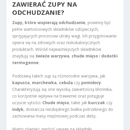
ZAWIERAĆ ZUPY NA
ODCHUDZANIE?
Zupy, które wspierają odchudzanie
, powinny być
pełne wartościowych składników odżywczych,
sprzyjających procesowi utraty wagi. Ich przygotowanie
opiera się na zdrowych oraz niskokalorycznych
produktach. Wśród najważniejszych składników
znajdują się
świeże warzywa
,
chude mięso
i
dodatki
termogenne
.
Podstawą takich zup są różnorodne warzywa, jak
kapusta
,
marchewka
,
cebula
czy
pomidory
.
Charakteryzują się one wysoką zawartością błonnika,
co korzystnie wpływa na trawienie oraz potęguje
uczucie sytości.
Chude mięso
, takie jak
kurczak
czy
indyk
, dostarcza niezbędnego białka potrzebnego do
zachowania masy mięśniowej podczas diety.
Warto również zwrócić uwagę na składniki