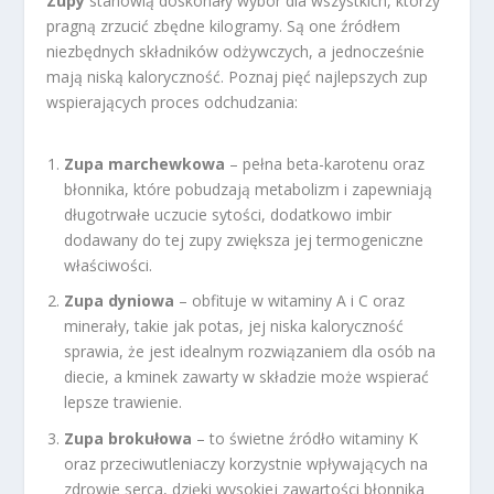
Zupy
stanowią doskonały wybór dla wszystkich, którzy
pragną zrzucić zbędne kilogramy. Są one źródłem
niezbędnych składników odżywczych, a jednocześnie
mają niską kaloryczność. Poznaj pięć najlepszych zup
wspierających proces odchudzania:
Zupa marchewkowa
– pełna beta-karotenu oraz
błonnika, które pobudzają metabolizm i zapewniają
długotrwałe uczucie sytości, dodatkowo imbir
dodawany do tej zupy zwiększa jej termogeniczne
właściwości.
Zupa dyniowa
– obfituje w witaminy A i C oraz
minerały, takie jak potas, jej niska kaloryczność
sprawia, że jest idealnym rozwiązaniem dla osób na
diecie, a kminek zawarty w składzie może wspierać
lepsze trawienie.
Zupa brokułowa
– to świetne źródło witaminy K
oraz przeciwutleniaczy korzystnie wpływających na
zdrowie serca, dzięki wysokiej zawartości błonnika