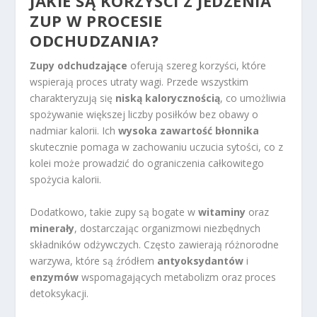
JAKIE SĄ KORZYŚCI Z JEDZENIA
ZUP W PROCESIE
ODCHUDZANIA?
Zupy odchudzające
oferują szereg korzyści, które
wspierają proces utraty wagi. Przede wszystkim
charakteryzują się
niską kalorycznością
, co umożliwia
spożywanie większej liczby posiłków bez obawy o
nadmiar kalorii. Ich
wysoka zawartość błonnika
skutecznie pomaga w zachowaniu uczucia sytości, co z
kolei może prowadzić do ograniczenia całkowitego
spożycia kalorii.
Dodatkowo, takie zupy są bogate w
witaminy
oraz
minerały
, dostarczając organizmowi niezbędnych
składników odżywczych. Często zawierają różnorodne
warzywa, które są źródłem
antyoksydantów
i
enzymów
wspomagających metabolizm oraz proces
detoksykacji.