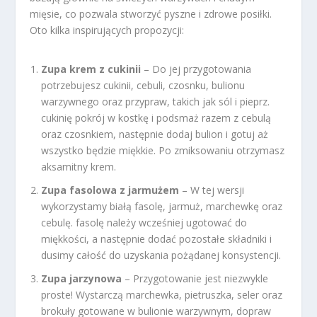
mięsie, co pozwala stworzyć pyszne i zdrowe posiłki.
Oto kilka inspirujących propozycji:
Zupa krem z cukinii
– Do jej przygotowania
potrzebujesz cukinii, cebuli, czosnku, bulionu
warzywnego oraz przypraw, takich jak sól i pieprz.
cukinię pokrój w kostkę i podsmaż razem z cebulą
oraz czosnkiem, następnie dodaj bulion i gotuj aż
wszystko będzie miękkie. Po zmiksowaniu otrzymasz
aksamitny krem.
Zupa fasolowa z jarmużem
– W tej wersji
wykorzystamy białą fasolę, jarmuż, marchewkę oraz
cebulę. fasolę należy wcześniej ugotować do
miękkości, a następnie dodać pozostałe składniki i
dusimy całość do uzyskania pożądanej konsystencji.
Zupa jarzynowa
– Przygotowanie jest niezwykle
proste! Wystarczą marchewka, pietruszka, seler oraz
brokuły gotowane w bulionie warzywnym, dopraw