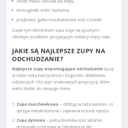
chude mięso: kurczak lub indyk,
termogeniki: imbir i kurkuma,
przyprawy: gałka muszkatołowa oraz czosnek.
Dzięki tym elementom zupa staje się pysznym i
zdrowym posiłkiem sprzyjającym redukcji masy ciała.
JAKIE SĄ NAJLEPSZE ZUPY NA
ODCHUDZANIE?
Najlepsze zupy wspomagające odchudzanie
łączą
w sobie niską kaloryczność i bogactwo składników
odżywczych. Oto pięć smakowitych propozycji, które
warto dodać do swojego menu:
Zupa marchewkowa
– obfituje w beta-karoten, co
sprzyja metabolizmowi i zapewnia uczucie sytości.
Zupa dyniowa
– pełna błonnika oraz witamin,
doskonale rozgrzewa w chłodniejsze dni.