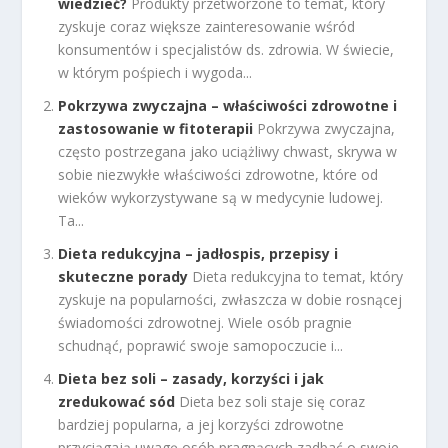
wiedzieć?
Produkty przetworzone to temat, który
zyskuje coraz większe zainteresowanie wśród
konsumentów i specjalistów ds. zdrowia. W świecie,
w którym pośpiech i wygoda...
Pokrzywa zwyczajna – właściwości zdrowotne i
zastosowanie w fitoterapii
Pokrzywa zwyczajna,
często postrzegana jako uciążliwy chwast, skrywa w
sobie niezwykłe właściwości zdrowotne, które od
wieków wykorzystywane są w medycynie ludowej.
Ta...
Dieta redukcyjna – jadłospis, przepisy i
skuteczne porady
Dieta redukcyjna to temat, który
zyskuje na popularności, zwłaszcza w dobie rosnącej
świadomości zdrowotnej. Wiele osób pragnie
schudnąć, poprawić swoje samopoczucie i...
Dieta bez soli – zasady, korzyści i jak
zredukować sód
Dieta bez soli staje się coraz
bardziej popularna, a jej korzyści zdrowotne
przyciągają uwagę osób pragnących zadbać o swoje