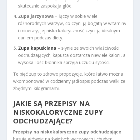
skutecznie zaspokaja głód.
Zupa jarzynowa
– łączy w sobie wiele
różnorodnych warzyw, co czyni ją bogatą w witaminy
i minerały, jej niska kaloryczność czyni ją idealnym
daniem podczas diety.
Zupa kapuściana
– słynie ze swoich właściwości
odchudzających; kapusta dostarcza niewiele kalorii, a
wysoka ilość błonnika sprzyja uczuciu sytości.
Te pięć zup to zdrowe propozycje, które łatwo można
wkomponować w codzienny jadłospis podczas walki ze
zbędnymi kilogramami.
JAKIE SĄ PRZEPISY NA
NISKOKALORYCZNE ZUPY
ODCHUDZAJĄCE?
Przepisy na niskokaloryczne zupy odchudzające
bazują głównie na świeżych warzywach i chudym