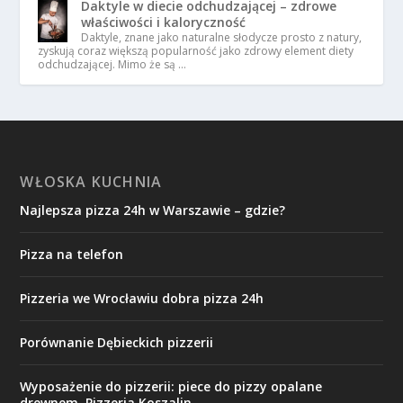
Daktyle w diecie odchudzającej – zdrowe
właściwości i kaloryczność
Daktyle, znane jako naturalne słodycze prosto z natury,
zyskują coraz większą popularność jako zdrowy element diety
odchudzającej. Mimo że są …
WŁOSKA KUCHNIA
Najlepsza pizza 24h w Warszawie – gdzie?
Pizza na telefon
Pizzeria we Wrocławiu dobra pizza 24h
Porównanie Dębieckich pizzerii
Wyposażenie do pizzerii: piece do pizzy opalane
drewnem. Pizzeria Koszalin