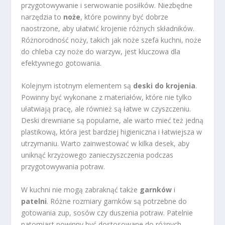
przygotowywanie i serwowanie posiłków. Niezbędne
narzędzia to
noże
, które powinny być dobrze
naostrzone, aby ułatwić krojenie różnych składników.
Różnorodność noży, takich jak noże szefa kuchni, noże
do chleba czy noże do warzyw, jest kluczowa dla
efektywnego gotowania.
Kolejnym istotnym elementem są
deski do krojenia
.
Powinny być wykonane z materiałów, które nie tylko
ułatwiają pracę, ale również są łatwe w czyszczeniu.
Deski drewniane są popularne, ale warto mieć też jedną
plastikową, która jest bardziej higieniczna i łatwiejsza w
utrzymaniu. Warto zainwestować w kilka desek, aby
uniknąć krzyżowego zanieczyszczenia podczas
przygotowywania potraw.
W kuchni nie mogą zabraknąć także
garnków
i
patelni
. Różne rozmiary garnków są potrzebne do
gotowania zup, sosów czy duszenia potraw. Patelnie
natomiast powinny być dostosowane do różnych