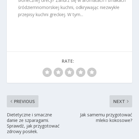
słonecznej Grecji? Zanurz się w aromatach i smakach
śródziemnomorskiej kuchni, odkrywając niezwykłe
przepisy kuchni greckiej. W tym...
RATE:
PREVIOUS
NEXT
Dietetyczne i smaczne
Jak samemu przygotować
danie ze szparagami.
mleko kokosowe?
Sprawdź, jak przygotować
zdrowy posiłek.