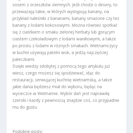
sosem z orzeszków ziemnych. Jeśli chodzi o desery, to
przeważają takie, w których występują banany, na
przykład naleśniki z bananami, banany smażone czy też
banany z lodami kokosowymi. Można również spotkać
się z ciastkiem o smaku zielonej herbaty lub gorącym
ciastem czekoladowym z lodami waniliowymi, a także
po prostu z lodami w różnych smakach. Wietnamczycy
w kuchni używają patelni wok, a jedzą najczęściej
pałeczkami.
Dzięki wiedzy zdobytej z pomocą tego artykułu już
wiesz, czego możesz się spodziewać, idąc do
restauracji, serwującej kuchnię wietnamską, a także
jakie dania będziesz miał do wyboru, będąc na
wycieczce w Wietnamie. Wybór dań jest naprawdę
szeroki i każdy z pewnością znajdzie coś, co przypadnie
mu do gustu.
Podobne posty: