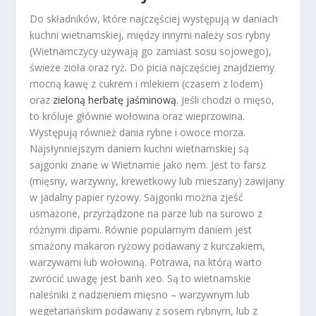
Do składników, które najczęściej występują w daniach
kuchni wietnamskiej, między innymi należy sos rybny
(Wietnamczycy używają go zamiast sosu sojowego),
świeże zioła oraz ryż. Do picia najczęściej znajdziemy
mocną kawę z cukrem i mlekiem (czasem z lodem)
oraz
zieloną herbatę jaśminową
. Jeśli chodzi o mięso,
to króluje głównie wołowina oraz wieprzowina.
Występują również dania rybne i owoce morza.
Najsłynniejszym daniem kuchni wietnamskiej są
sajgonki znane w Wietnamie jako nem. Jest to farsz
(mięsny, warzywny, krewetkowy lub mieszany) zawijany
w jadalny papier ryżowy. Sajgonki można zjeść
usmażone, przyrządzone na parze lub na surowo z
różnymi dipami. Równie popularnym daniem jest
smażony makaron ryżowy podawany z kurczakiem,
warzywami lub wołowiną. Potrawa, na którą warto
zwrócić uwagę jest banh xeo. Są to wietnamskie
naleśniki z nadzieniem mięsno – warzywnym lub
wegetariańskim podawany z sosem rybnym, lub z