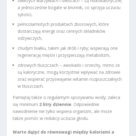
świeżych warzywach i owocach – są niskokaloryczne,
a jednocześnie bogate w błonnik, co sprzyja uczuciu
sytości,
pełnoziarnistych produktach zbożowych, które
dostarczają energii oraz cennych składników
odżywczych,
chudym białku, takim jak drób i ryby; wspierają one
regenerację mięśni i przyspieszają metabolizm,
zdrowych tłuszczach – awokado i orzechy, mimo że
są kaloryczne, mogą korzystnie wpływać na zdrowie
oraz wspierać przyswajanie witamin rozpuszczalnych
w tłuszczach.
Pamiętaj także o regularnym spożywaniu wody; zaleca
się minimum
2 litry dziennie
. Odpowiednie
nawodnienie nie tylko wspiera organizm, ale może
także pomóc w redukcji uczucia głodu.
Warto dążyć do równowagi między kaloriami a