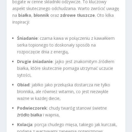
bogate w cenne składniki odżywcze. To kluczowy
aspekt skutecznego odchudzania. Warto zwrócić uwagę
na
białko
,
błonnik
oraz
zdrowe tłuszcze
. Oto kilka
inspiracji:
Śniadanie
: czarna kawa w połączeniu z kawałkiem
serka topionego to doskonały sposób na
rozpoczęcie dnia z energią,
Drugie śniadanie
: jajko jest znakomitym źródłem
białka, które skutecznie pomaga utrzymać uczucie
sytości,
Obiad
: jabłko jako przekąska dostarcza nie tylko
błonnika, ale również witamin, co jest niezwykle
ważne w każdej diecie,
Podwieczorek
: chudy twaróg stanowi świetne
źródło białka
i wapnia,
Kolacja
: porcja chudego mięsa, takiego jak kurczak,
podana z warzywami zapewnia organizmowi