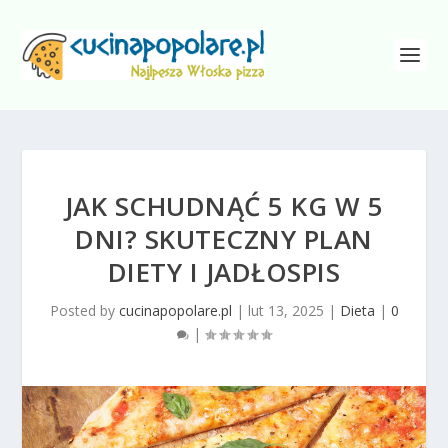
JAK SCHUDNĄĆ 5 KG W 5
DNI? SKUTECZNY PLAN
DIETY I JADŁOSPIS
Posted by
cucinapopolare.pl
|
lut 13, 2025
|
Dieta
|
0
|