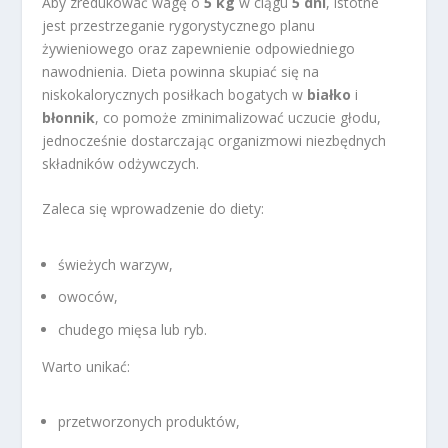
Aby zredukować wagę o
5 kg
w ciągu
5 dni
, istotne
jest przestrzeganie rygorystycznego planu
żywieniowego oraz zapewnienie odpowiedniego
nawodnienia. Dieta powinna skupiać się na
niskokalorycznych posiłkach bogatych w
białko
i
błonnik
, co pomoże zminimalizować uczucie głodu,
jednocześnie dostarczając organizmowi niezbędnych
składników odżywczych.
Zaleca się wprowadzenie do diety:
świeżych warzyw,
owoców,
chudego mięsa lub ryb.
Warto unikać:
przetworzonych produktów,