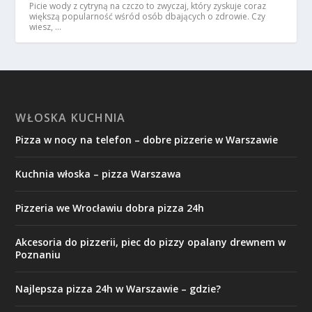
Picie wody z cytryną na czczo to zwyczaj, który zyskuje coraz
większą popularność wśród osób dbających o zdrowie. Czy
wiesz, …
WŁOSKA KUCHNIA
Pizza w nocy na telefon – dobre pizzerie w Warszawie
Kuchnia włoska – pizza Warszawa
Pizzeria we Wrocławiu dobra pizza 24h
Akcesoria do pizzerii, piec do pizzy opalany drewnem w
Poznaniu
Najlepsza pizza 24h w Warszawie – gdzie?