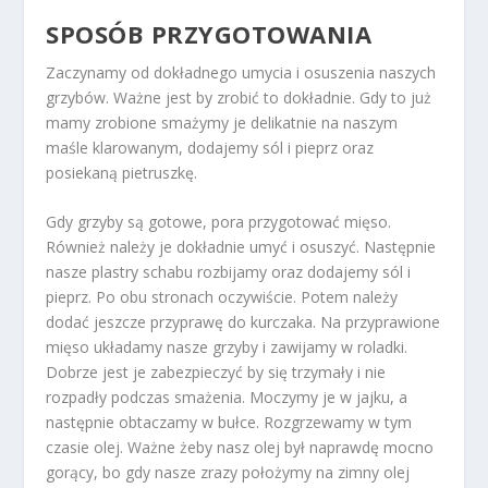
SPOSÓB PRZYGOTOWANIA
Zaczynamy od dokładnego umycia i osuszenia naszych
grzybów. Ważne jest by zrobić to dokładnie. Gdy to już
mamy zrobione smażymy je delikatnie na naszym
maśle klarowanym, dodajemy sól i pieprz oraz
posiekaną pietruszkę.
Gdy grzyby są gotowe, pora przygotować mięso.
Również należy je dokładnie umyć i osuszyć. Następnie
nasze plastry schabu rozbijamy oraz dodajemy sól i
pieprz. Po obu stronach oczywiście. Potem należy
dodać jeszcze przyprawę do kurczaka. Na przyprawione
mięso układamy nasze grzyby i zawijamy w roladki.
Dobrze jest je zabezpieczyć by się trzymały i nie
rozpadły podczas smażenia. Moczymy je w jajku, a
następnie obtaczamy w bułce. Rozgrzewamy w tym
czasie olej. Ważne żeby nasz olej był naprawdę mocno
gorący, bo gdy nasze zrazy położymy na zimny olej