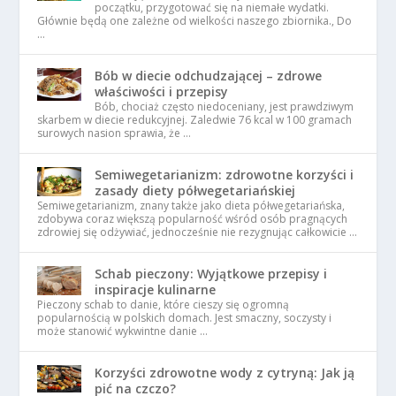
początku, przygotować się na niemałe wydatki.
Głównie będą one zależne od wielkości naszego zbiornika., Do
…
Bób w diecie odchudzającej – zdrowe
właściwości i przepisy
Bób, chociaż często niedoceniany, jest prawdziwym
skarbem w diecie redukcyjnej. Zaledwie 76 kcal w 100 gramach
surowych nasion sprawia, że …
Semiwegetarianizm: zdrowotne korzyści i
zasady diety półwegetariańskiej
Semiwegetarianizm, znany także jako dieta półwegetariańska,
zdobywa coraz większą popularność wśród osób pragnących
zdrowiej się odżywiać, jednocześnie nie rezygnując całkowicie …
Schab pieczony: Wyjątkowe przepisy i
inspiracje kulinarne
Pieczony schab to danie, które cieszy się ogromną
popularnością w polskich domach. Jest smaczny, soczysty i
może stanowić wykwintne danie …
Korzyści zdrowotne wody z cytryną: Jak ją
pić na czczo?