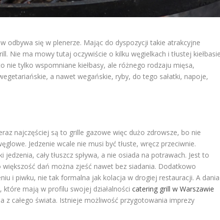
ów odbywa się w plenerze. Mając do dyspozycji takie atrakcyjne
ll. Nie ma mowy tutaj oczywiście o kilku węgielkach i tłustej kiełbasie
Są to nie tylko wspomniane kiełbasy, ale różnego rodzaju mięsa,
wegetariańskie, a nawet wegańskie, ryby, do tego sałatki, napoje,
eraz najczęściej są to grille gazowe więc dużo zdrowsze, bo nie
ęglowe. Jedzenie wcale nie musi być tłuste, wręcz przeciwnie.
 jedzenia, cały tłuszcz spływa, a nie osiada na potrawach. Jest to
 większość dań można zjeść nawet bez siadania. Dodatkowo
u i piwku, nie tak formalna jak kolacja w drogiej restauracji. A dania
, które mają w profilu swojej działalności
catering grill w Warszawie
a z całego świata. Istnieje możliwość przygotowania imprezy
.