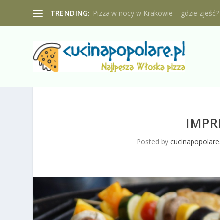
TRENDING:
Pizza w nocy w Krakowie – gdzie zjeść?
IMPR
Posted by
cucinapopolare.