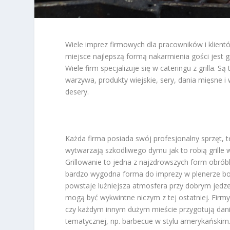
Wiele imprez firmowych dla pracowników i klient
miejsce najlepszą formą nakarmienia gości jest gri
Wiele firm specjalizuje się w cateringu z grilla. 
warzywa, produkty wiejskie, sery, dania mięsne i 
desery.
Każda firma posiada swój profesjonalny sprzęt, t
wytwarzają szkodliwego dymu jak to robią grille w
Grillowanie to jedna z najzdrowszych form obróbki
bardzo wygodna forma do imprezy w plenerze bo
powstaje luźniejsza atmosfera przy dobrym jedzeni
mogą być wykwintne niczym z tej ostatniej. Firmy
czy każdym innym dużym mieście przygotują dani
tematycznej, np. barbecue w stylu amerykańskim