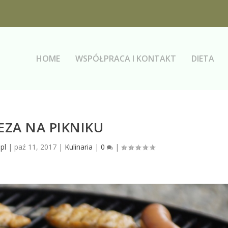
HOME
WSPÓŁPRACA I KONTAKT
DIETA
EZA NA PIKNIKU
pl
|
paź 11, 2017
|
Kulinaria
|
0
|