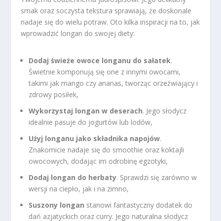
smak oraz soczysta tekstura sprawiają, że doskonale
nadaje się do wielu potraw. Oto kilka inspiracji na to, jak
wprowadzić longan do swojej diety:
Dodaj świeże owoce longanu do sałatek
.
Świetnie komponują się one z innymi owocami,
takimi jak mango czy ananas, tworząc orzeźwiający i
zdrowy posiłek,
Wykorzystaj longan w deserach
. Jego słodycz
idealnie pasuje do jogurtów lub lodów,
Użyj longanu jako składnika napojów
.
Znakomicie nadaje się do smoothie oraz koktajli
owocowych, dodając im odrobinę egzotyki,
Dodaj longan do herbaty
. Sprawdzi się zarówno w
wersji na ciepło, jak i na zimno,
Suszony longan
stanowi fantastyczny dodatek do
dań azjatyckich oraz curry. Jego naturalna słodycz