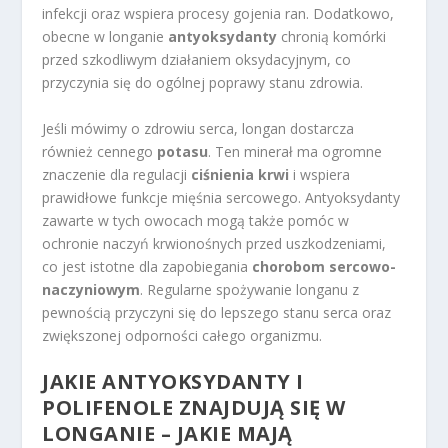
infekcji oraz wspiera procesy gojenia ran. Dodatkowo,
obecne w longanie
antyoksydanty
chronią komórki
przed szkodliwym działaniem oksydacyjnym, co
przyczynia się do ogólnej poprawy stanu zdrowia.
Jeśli mówimy o zdrowiu serca, longan dostarcza
również cennego
potasu
. Ten minerał ma ogromne
znaczenie dla regulacji
ciśnienia krwi
i wspiera
prawidłowe funkcje mięśnia sercowego. Antyoksydanty
zawarte w tych owocach mogą także pomóc w
ochronie naczyń krwionośnych przed uszkodzeniami,
co jest istotne dla zapobiegania
chorobom sercowo-
naczyniowym
. Regularne spożywanie longanu z
pewnością przyczyni się do lepszego stanu serca oraz
zwiększonej odporności całego organizmu.
JAKIE ANTYOKSYDANTY I
POLIFENOLE ZNAJDUJĄ SIĘ W
LONGANIE – JAKIE MAJĄ