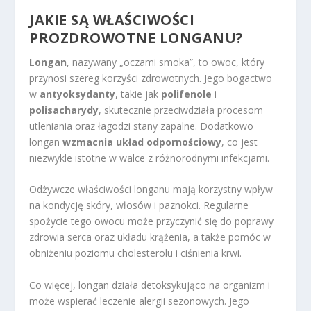
JAKIE SĄ WŁAŚCIWOŚCI
PROZDROWOTNE LONGANU?
Longan
, nazywany „oczami smoka”, to owoc, który
przynosi szereg korzyści zdrowotnych. Jego bogactwo
w
antyoksydanty
, takie jak
polifenole
i
polisacharydy
, skutecznie przeciwdziała procesom
utleniania oraz łagodzi stany zapalne. Dodatkowo
longan
wzmacnia układ odpornościowy
, co jest
niezwykle istotne w walce z różnorodnymi infekcjami.
Odżywcze właściwości longanu mają korzystny wpływ
na kondycję skóry, włosów i paznokci. Regularne
spożycie tego owocu może przyczynić się do poprawy
zdrowia serca oraz układu krążenia, a także pomóc w
obniżeniu poziomu cholesterolu i ciśnienia krwi.
Co więcej, longan działa detoksykująco na organizm i
może wspierać leczenie alergii sezonowych. Jego