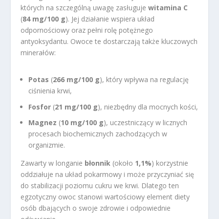
których na szczególną uwagę zasługuje
witamina C
(
84 mg/100 g
). Jej działanie wspiera układ
odpornościowy oraz pełni rolę potężnego
antyoksydantu. Owoce te dostarczają także kluczowych
minerałów:
Potas
(
266 mg/100 g
), który wpływa na regulację
ciśnienia krwi,
Fosfor
(
21 mg/100 g
), niezbędny dla mocnych kości,
Magnez
(
10 mg/100 g
), uczestniczący w licznych
procesach biochemicznych zachodzących w
organizmie.
Zawarty w longanie
błonnik
(około
1,1%
) korzystnie
oddziałuje na układ pokarmowy i może przyczyniać się
do stabilizacji poziomu cukru we krwi. Dlatego ten
egzotyczny owoc stanowi wartościowy element diety
osób dbających o swoje zdrowie i odpowiednie