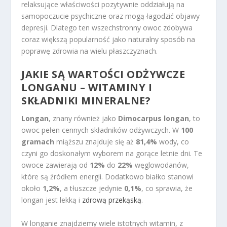
relaksujące właściwości pozytywnie oddziałują na
samopoczucie psychiczne oraz mogą łagodzić objawy
depresji. Dlatego ten wszechstronny owoc zdobywa
coraz większą popularność jako naturalny sposób na
poprawę zdrowia na wielu płaszczyznach.
JAKIE SĄ
WARTOŚCI ODŻYWCZE
LONGANU – WITAMINY I
SKŁADNIKI MINERALNE
?
Longan
, znany również jako
Dimocarpus longan
, to
owoc pełen cennych składników odżywczych. W
100
gramach
miąższu znajduje się aż
81,4%
wody, co
czyni go doskonałym wyborem na gorące letnie dni. Te
owoce zawierają od
12%
do
22%
węglowodanów,
które są źródłem energii. Dodatkowo białko stanowi
około
1,2%
, a tłuszcze jedynie
0,1%
, co sprawia, że
longan jest lekką i
zdrową przekąską
.
W longanie znajdziemy wiele istotnych witamin, z