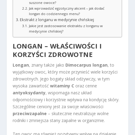
suszone owoce?
Jak wprowadzić egzotyczny akcent – jak dodać
longan do codziennego menu?
Ekstrakt z longanu w medycynie chińskiej
Jakie jest zastosowanie ekstraktu z longanu w
medycynie chińskiej?
LONGAN – WŁAŚCIWOŚCI I
KORZYŚCI ZDROWOTNE
Longan
, znany także jako
Dimocarpus longan
, to
wyjątkowy owoc, który może przynieść wiele korzyści
zdrowotnych. Jego bogaty skład odżywczy, w tym
wysoka zawartość
witaminy C
oraz cenne
antyoksydanty
, wspomaga nasz układ
odpornościowy i korzystnie wpływa na kondycję skóry.
Szczególnie ceniony jest za swoje właściwości
przeciwzapalne
– skutecznie neutralizuje wolne
rodniki i zmniejsza stany zapalne w organizmie.
Ten owoc ma również pozytywny wpływ na działanie