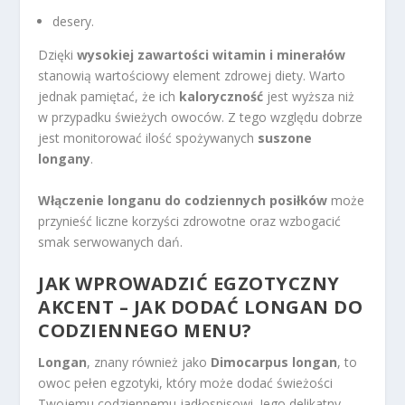
desery.
Dzięki
wysokiej zawartości witamin i minerałów
stanowią wartościowy element zdrowej diety. Warto
jednak pamiętać, że ich
kaloryczność
jest wyższa niż
w przypadku świeżych owoców. Z tego względu dobrze
jest monitorować ilość spożywanych
suszone
longany
.
Włączenie longanu do codziennych posiłków
może
przynieść liczne korzyści zdrowotne oraz wzbogacić
smak serwowanych dań.
JAK WPROWADZIĆ EGZOTYCZNY
AKCENT – JAK DODAĆ LONGAN DO
CODZIENNEGO MENU?
Longan
, znany również jako
Dimocarpus longan
, to
owoc pełen egzotyki, który może dodać świeżości
Twojemu codziennemu jadłospisowi. Jego delikatny