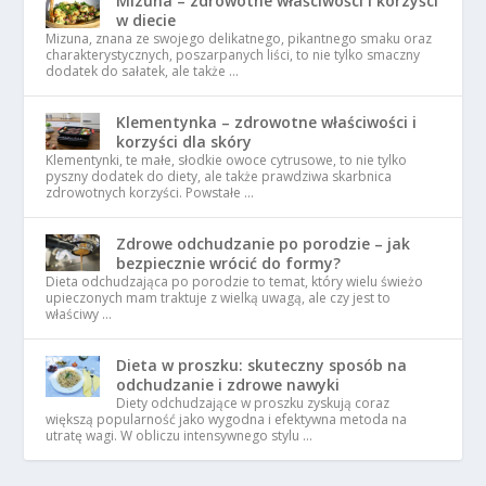
Mizuna – zdrowotne właściwości i korzyści
w diecie
Mizuna, znana ze swojego delikatnego, pikantnego smaku oraz
charakterystycznych, poszarpanych liści, to nie tylko smaczny
dodatek do sałatek, ale także …
Klementynka – zdrowotne właściwości i
korzyści dla skóry
Klementynki, te małe, słodkie owoce cytrusowe, to nie tylko
pyszny dodatek do diety, ale także prawdziwa skarbnica
zdrowotnych korzyści. Powstałe …
Zdrowe odchudzanie po porodzie – jak
bezpiecznie wrócić do formy?
Dieta odchudzająca po porodzie to temat, który wielu świeżo
upieczonych mam traktuje z wielką uwagą, ale czy jest to
właściwy …
Dieta w proszku: skuteczny sposób na
odchudzanie i zdrowe nawyki
Diety odchudzające w proszku zyskują coraz
większą popularność jako wygodna i efektywna metoda na
utratę wagi. W obliczu intensywnego stylu …