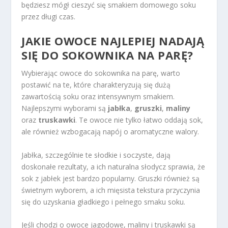
będziesz mógł cieszyć się smakiem domowego soku
przez długi czas.
JAKIE OWOCE NAJLEPIEJ NADAJĄ
SIĘ DO SOKOWNIKA NA PARĘ?
Wybierając owoce do sokownika na parę, warto
postawić na te, które charakteryzują się dużą
zawartością soku oraz intensywnym smakiem.
Najlepszymi wyborami są
jabłka
,
gruszki
,
maliny
oraz
truskawki
. Te owoce nie tylko łatwo oddają sok,
ale również wzbogacają napój o aromatyczne walory.
Jabłka, szczególnie te słodkie i soczyste, dają
doskonałe rezultaty, a ich naturalna słodycz sprawia, że
sok z jabłek jest bardzo popularny. Gruszki również są
świetnym wyborem, a ich mięsista tekstura przyczynia
się do uzyskania gładkiego i pełnego smaku soku.
Jeśli chodzi o owoce jagodowe, maliny i truskawki są