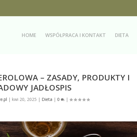
HOME
WSPÓŁPRACA I KONTAKT
DIETA
EROLOWA – ZASADY, PRODUKTY I
ADOWY JADŁOSPIS
e.pl
|
kwi 20, 2025
|
Dieta
|
0
|