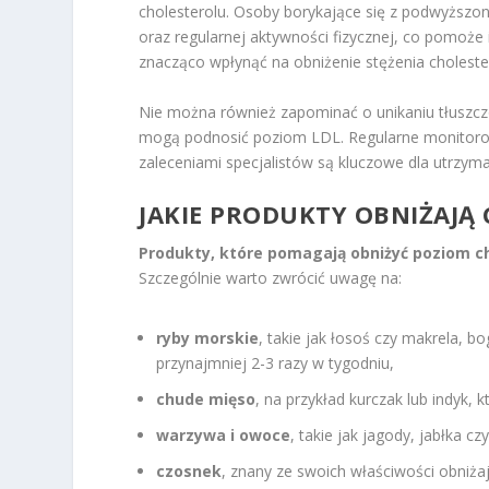
cholesterolu. Osoby borykające się z podwyższ
oraz regularnej aktywności fizycznej, co pomoż
znacząco wpłynąć na obniżenie stężenia choleste
Nie można również zapominać o unikaniu tłuszcz
mogą podnosić poziom LDL. Regularne monitorowa
zaleceniami specjalistów są kluczowe dla utrzym
JAKIE PRODUKTY OBNIŻAJĄ
Produkty, które pomagają obniżyć poziom c
Szczególnie warto zwrócić uwagę na:
ryby morskie
, takie jak łosoś czy makrela, b
przynajmniej 2-3 razy w tygodniu,
chude mięso
, na przykład kurczak lub indyk,
warzywa i owoce
, takie jak jagody, jabłka c
czosnek
, znany ze swoich właściwości obniża