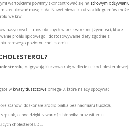
onymi wartościami powinny skoncentrować się na
zdrowym odżywiani
e im zredukować masę ciała. Nawet niewielka utrata kilogramów moż
rolu we krwi.
ów nasyconych i trans obecnych w przetworzonej żywności, które
nie profilu lipidowego i dostosowywanie diety zgodnie z
ania zdrowego poziomu cholesterolu.
 CHOLESTEROL?
holesterolu
, odgrywają kluczową rolę w diecie niskocholesterolowej
ogate w
kwasy tłuszczowe
omega-3, które należy spożywać
 które stanowi doskonałe źródło białka bez nadmiaru tłuszczu,
zy szpinak, cenne dzięki zawartości błonnika oraz witamin,
jących cholesterol LDL,