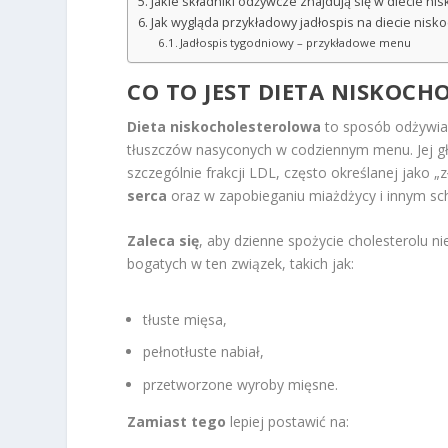
Jakie składniki odżywcze znajdują się w diecie ni
Jak wygląda przykładowy jadłospis na diecie nisk
Jadłospis tygodniowy – przykładowe menu
CO TO JEST DIETA NISKOC
Dieta niskocholesterolowa
to sposób odżywiani
tłuszczów nasyconych w codziennym menu. Jej 
szczególnie frakcji LDL, często określanej jako „
serca
oraz w zapobieganiu miażdżycy i innym sc
Zaleca się
, aby dzienne spożycie cholesterolu n
bogatych w ten związek, takich jak:
tłuste mięsa,
pełnotłuste nabiał,
przetworzone wyroby mięsne.
Zamiast tego
lepiej postawić na: