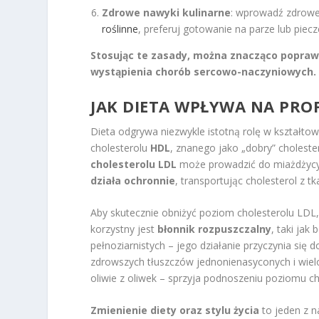
Zdrowe nawyki kulinarne
: wprowadź zdrowe 
roślinne
, preferuj gotowanie na parze lub piec
Stosując te zasady, można znacząco poprawi
wystąpienia chorób sercowo-naczyniowych.
JAK DIETA WPŁYWA NA PROF
Dieta odgrywa niezwykle istotną rolę w kształto
cholesterolu
HDL
, znanego jako „dobry” choleste
cholesterolu LDL
może prowadzić do miażdżycy
działa ochronnie
, transportując cholesterol z t
Aby skutecznie obniżyć poziom cholesterolu LDL
korzystny jest
błonnik rozpuszczalny
, taki ja
pełnoziarnistych – jego działanie przyczynia si
zdrowszych tłuszczów jednonienasyconych i wiel
oliwie z oliwek – sprzyja podnoszeniu poziomu c
Zmienienie diety oraz stylu życia
to jeden z 