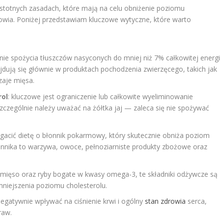
 istotnych zasadach, które mają na celu obniżenie poziomu
owia. Poniżej przedstawiam kluczowe wytyczne, które warto
enie spożycia tłuszczów nasyconych do mniej niż 7% całkowitej energi
ajdują się głównie w produktach pochodzenia zwierzęcego, takich jak
zaje mięsa.
rol
: kluczowe jest ograniczenie lub całkowite wyeliminowanie
zczególnie należy uważać na żółtka jaj — zaleca się nie spożywać
gacić dietę o błonnik pokarmowy, który skutecznie obniża poziom
łonnika to warzywa, owoce, pełnoziarniste produkty zbożowe oraz
 mięso oraz ryby bogate w kwasy omega-3, te składniki odżywcze są
mniejszenia poziomu cholesterolu.
 negatywnie wpływać na ciśnienie krwi i ogólny
stan zdrowia
serca,
raw.