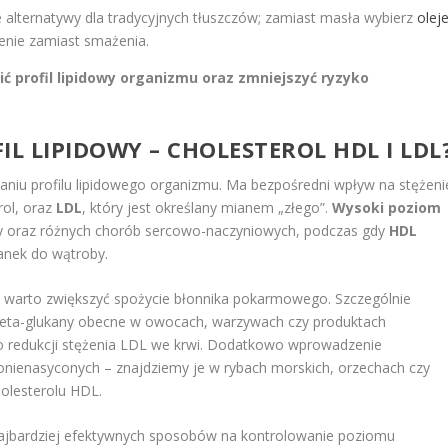
alternatywy dla tradycyjnych tłuszczów; zamiast masła wybierz
olej
zenie zamiast smażenia.
ć profil lipidowy organizmu oraz zmniejszyć ryzyko
IL LIPIDOWY – CHOLESTEROL HDL I LDL
waniu profilu lipidowego organizmu. Ma bezpośredni wpływ na stężeni
rol, oraz
LDL
, który jest określany mianem „złego”.
Wysoki poziom
 oraz różnych chorób sercowo-naczyniowych, podczas gdy
HDL
kanek do wątroby.
, warto zwiększyć spożycie błonnika pokarmowego. Szczególnie
k beta-glukany obecne w owocach, warzywach czy produktach
ę do redukcji stężenia LDL we krwi. Dodatkowo wprowadzenie
onienasyconych – znajdziemy je w rybach morskich, orzechach czy
holesterolu HDL.
najbardziej efektywnych sposobów na kontrolowanie poziomu