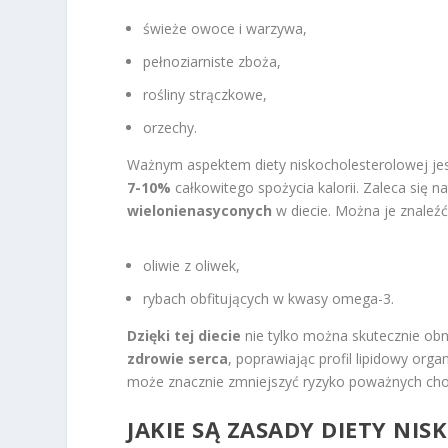
świeże owoce i warzywa,
pełnoziarniste zboża,
rośliny strączkowe,
orzechy.
Ważnym aspektem diety niskocholesterolowej je
7-10%
całkowitego spożycia kalorii. Zaleca się 
wielonienasyconych
w diecie. Można je znaleźć
oliwie z oliwek,
rybach obfitujących w kwasy omega-3.
Dzięki tej diecie
nie tylko można skutecznie obn
zdrowie serca
, poprawiając profil lipidowy org
może znacznie zmniejszyć ryzyko poważnych ch
JAKIE SĄ ZASADY DIETY NI