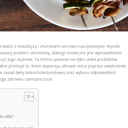
 w walce z miażdżycą i chorobami sercowo-naczyniowymi. Wysoki
poważny problem zdrowotny, dlatego konieczne jest wprowadzenie
yć jego stężenie. Ta forma żywienia nie tylko unika produktów
akże promuje te, które wspierają zdrowie serca poprzez zwiększenie
ie zasad diety niskocholesterolowej oraz wyboru odpowiednich
go zdrowia i samopoczucia.
DL i LDL?