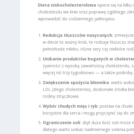
Dieta niskocholesterolowa
opiera się na kilku
cholesterolu we krwi oraz poprawę ogólnego zdr
wprowadzić do codziennego jadłospisu:
Redukcja tłuszczów nasyconych
: zmniejsz
w diecie to ważny krok, te rodzaje tłuszczu zn
pełnotłuste mleko, różne sery czy niektóre rod
Unikanie produktów bogatych w choleste
żywności z wysoką zawartością cholesterolu, s
więcej niż trzy tygodniowo — a także podroby.
Zwiększenie spożycia błonnika
: warto wzbo
LDL (złego cholesterolu), doskonałe źródła b
rośliny strączkowe.
Wybór chudych mięs i ryb
: postaw na chude
korzystne dla serca i mogą przyczynić się do z
Ograniczenie soli
: zbyt duża ilość soli może
dlatego warto unikać nadmiernego solenia pot