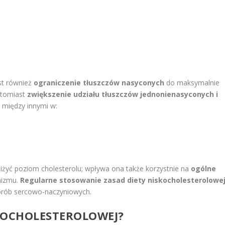
st również
ograniczenie tłuszczów nasyconych
do maksymalnie
natomiast
zwiększenie udziału tłuszczów jednonienasyconych i
 między innymi w:
iżyć poziom cholesterolu; wpływa ona także korzystnie na
ogólne
anizmu.
Regularne stosowanie zasad diety niskocholesterolowe
orób sercowo-naczyniowych.
SKOCHOLESTEROLOWEJ?