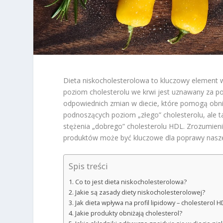
Dieta niskocholesterolowa to kluczowy element
poziom cholesterolu we krwi jest uznawany za 
odpowiednich zmian w diecie, które pomogą obniż
podnoszących poziom „złego” cholesterolu, ale t
stężenia „dobrego” cholesterolu HDL. Zrozumien
produktów może być kluczowe dla poprawy nasze
Spis treści
Co to jest dieta niskocholesterolowa?
Jakie są zasady diety niskocholesterolowej?
Jak dieta wpływa na profil lipidowy – cholesterol H
Jakie produkty obniżają cholesterol?