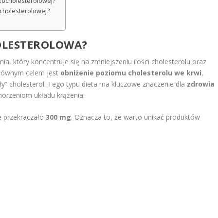
skocholesterolowej?
ocholesterolowej?
HOLESTEROLOWA?
a, który koncentruje się na zmniejszeniu ilości cholesterolu oraz
głównym celem jest
obniżenie poziomu cholesterolu we krwi
,
zły” cholesterol. Tego typu dieta ma kluczowe znaczenie dla
zdrowia
horzeniom układu krążenia.
ie przekraczało
300 mg
. Oznacza to, że warto unikać produktów