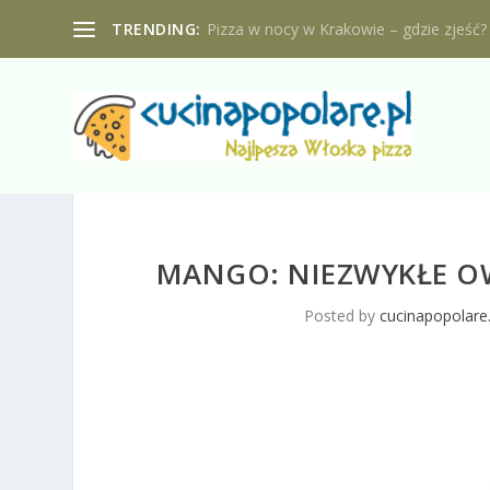
TRENDING:
Pizza w nocy w Krakowie – gdzie zjeść?
MANGO: NIEZWYKŁE O
Posted by
cucinapopolare.