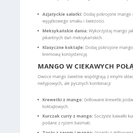
Azjatyckie sałatki:
Dodaj pokrojone mango d
wyjątkowego smaku i świeżości.
Meksykańskie dania:
Wykorzystaj mango jako
pikantnych dań meksykańskich.
Klasyczne koktajle:
Dodaj pokrojone mango d
kremową konsystencję.
MANGO W CIEKAWYCH POŁ
Owoce mango świetnie współgrają z innymi skład
nietypowych, ale pysznych kombinacji:
Krewetki z mango:
Grillowane krewetki poda
koktajlowych.
Kurczak curry z mango:
Soczyste kawałki k
podane z ryżem basmati.
Tosty z serem i mango:
Grzanki z grillowan