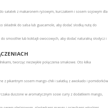
o sałatek z makaronem ryżowym, kurczakiem i sosem sojowym dla
 składnik do salsa lub guacamole, aby dodać słodką nutę do
o smoothie lub koktajli owocowych, aby dodać naturalną słodycz i
ĄCZENIACH
nikami, tworząc niezwykłe połączenia smakowe. Oto kilka
ne z pikantnym sosem mango-chili i sałatką z awokado i pomidorkó
urczaka duszone w aromatycznym sosie curry z dodatkiem mango,
ym serem pleśniowym, plasterkami mango i orzechami włoskimi,