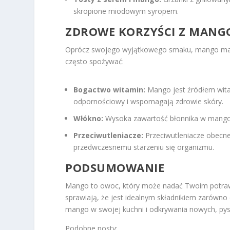
skropione miodowym syropem.
ZDROWE KORZYŚCI Z MANG
Oprócz swojego wyjątkowego smaku, mango ma wi
często spożywać:
Bogactwo witamin:
Mango jest źródłem witam
odpornościowy i wspomagają zdrowie skóry.
Włókno:
Wysoka zawartość błonnika w mango 
Przeciwutleniacze:
Przeciwutleniacze obecne
przedwczesnemu starzeniu się organizmu.
PODSUMOWANIE
Mango to owoc, który może nadać Twoim potraw
sprawiają, że jest idealnym składnikiem zarówno
mango w swojej kuchni i odkrywania nowych, p
Podobne posty: