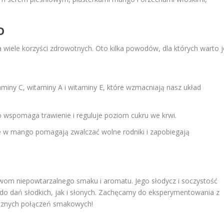
O
ele korzyści zdrowotnych. Oto kilka powodów, dla których warto j
iny C, witaminy A i witaminy E, które wzmacniają nasz układ
wspomaga trawienie i reguluje poziom cukru we krwi.
 w mango pomagają zwalczać wolne rodniki i zapobiegają
om niepowtarzalnego smaku i aromatu. Jego słodycz i soczystość
 do dań słodkich, jak i słonych. Zachęcamy do eksperymentowania z
ysznych połączeń smakowych!