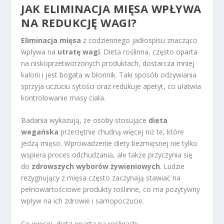
JAK ELIMINACJA MIĘSA WPŁYWA
NA REDUKCJĘ WAGI?
Eliminacja mięsa
z codziennego jadłospisu znacząco
wpływa na
utratę wagi
. Dieta roślinna, często oparta
na niskoprzetworzonych produktach, dostarcza mniej
kalorii i jest bogata w błonnik. Taki sposób odżywiania
sprzyja uczuciu sytości oraz redukuje apetyt, co ułatwia
kontrolowanie masy ciała.
Badania wykazują, że osoby stosujące
dieta
wegańska
przeciętnie chudną więcej niż te, które
jedzą mięso. Wprowadzenie diety bezmięsnej nie tylko
wspiera proces odchudzania, ale także przyczynia się
do
zdrowszych wyborów żywieniowych
. Ludzie
rezygnujący z mięsa często zaczynają stawiać na
pełnowartościowe produkty roślinne, co ma pozytywny
wpływ na ich zdrowie i samopoczucie.
Co więcej, dieta oparta na roślinach: