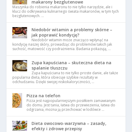
makarony bezglutenowe
Maszynka do robienia makaronu to nie tylko narzędzie, ale i
klucz do odkrywania kulinarnego świata makaronów, w tym tych
bezglutenowych. …
Niedobór witamin a problemy skórne –
jak poprawić kondycję?
Niedobór witamin może znacząco wpłynąć na
kondycję naszej skóry, prowadząc do problemów takich jak
suchość, matowość czy podrażnienia. Badania pokazują, …
Zupa kapuściana – skuteczna dieta na
spalanie tłuszczu
Zupa kapuściana to nie tylko proste danie, ale także
popularna dieta, która obiecuje szybkie rezultaty w
odchudzaniu. Dzięki swojej niskokaloryczności, …
Pizza na telefon
Pizza jest najpopularniejszym posiłkiem zamawianym
do domu. Jest tania, łatwa do przewiezienia, łatwa do
odgrzania, można ją przechować w lodówce …
Dieta owocowo-warzywna – zasady,
efekty i zdrowe przepisy