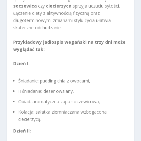
soczewica
czy
ciecierzyca
sprzyja uczuciu sytości.
Łączenie diety z aktywnością fizyczną oraz
długoterminowymi zmianami stylu życia ułatwia
skuteczne odchudzanie.
Przykładowy jadłospis wegański na trzy dni może
wyglądać tak:
Dzień I:
Śniadanie: pudding chia z owocami,
II śniadanie: deser owsiany,
Obiad: aromatyczna zupa soczewicowa,
Kolacja: sałatka ziemniaczana wzbogacona
ciecierzycą.
Dzień II: