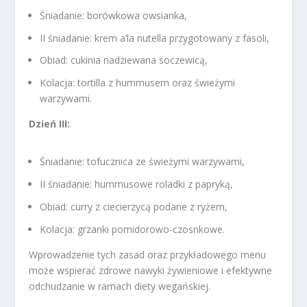
Śniadanie: borówkowa owsianka,
II śniadanie: krem a’la nutella przygotowany z fasoli,
Obiad: cukinia nadziewana soczewicą,
Kolacja: tortilla z hummusem oraz świeżymi
warzywami.
Dzień III:
Śniadanie: tofucznica ze świeżymi warzywami,
II śniadanie: hummusowe roladki z papryką,
Obiad: curry z ciecierzycą podane z ryżem,
Kolacja: grzanki pomidorowo-czosnkowe.
Wprowadzenie tych zasad oraz przykładowego menu
może wspierać zdrowe nawyki żywieniowe i efektywne
odchudzanie w ramach diety wegańskiej.