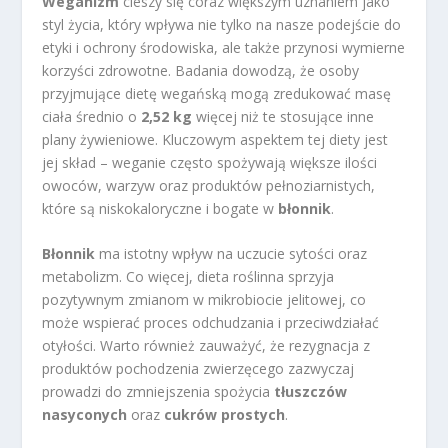
Weganizm
cieszy się coraz większym uznaniem jako
styl życia, który wpływa nie tylko na nasze podejście do
etyki i ochrony środowiska, ale także przynosi wymierne
korzyści zdrowotne. Badania dowodzą, że osoby
przyjmujące dietę wegańską mogą zredukować masę
ciała średnio o
2,52 kg
więcej niż te stosujące inne
plany żywieniowe. Kluczowym aspektem tej diety jest
jej skład – weganie często spożywają większe ilości
owoców, warzyw oraz produktów pełnoziarnistych,
które są niskokaloryczne i bogate w
błonnik
.
Błonnik
ma istotny wpływ na uczucie sytości oraz
metabolizm. Co więcej, dieta roślinna sprzyja
pozytywnym zmianom w mikrobiocie jelitowej, co
może wspierać proces odchudzania i przeciwdziałać
otyłości. Warto również zauważyć, że rezygnacja z
produktów pochodzenia zwierzęcego zazwyczaj
prowadzi do zmniejszenia spożycia
tłuszczów
nasyconych
oraz
cukrów prostych
.