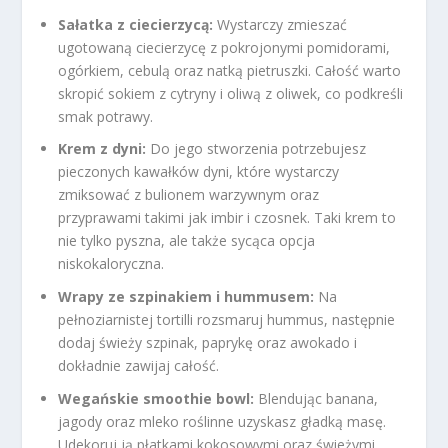
Sałatka z ciecierzycą:
Wystarczy zmieszać
ugotowaną ciecierzycę z pokrojonymi pomidorami,
ogórkiem, cebulą oraz natką pietruszki. Całość warto
skropić sokiem z cytryny i oliwą z oliwek, co podkreśli
smak potrawy.
Krem z dyni:
Do jego stworzenia potrzebujesz
pieczonych kawałków dyni, które wystarczy
zmiksować z bulionem warzywnym oraz
przyprawami takimi jak imbir i czosnek. Taki krem to
nie tylko pyszna, ale także sycąca opcja
niskokaloryczna.
Wrapy ze szpinakiem i hummusem:
Na
pełnoziarnistej tortilli rozsmaruj hummus, następnie
dodaj świeży szpinak, paprykę oraz awokado i
dokładnie zawijaj całość.
Wegańskie smoothie bowl:
Blendując banana,
jagody oraz mleko roślinne uzyskasz gładką masę.
Udekoruj ją płatkami kokosowymi oraz świeżymi