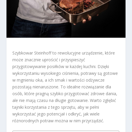
Szybkowar Steinhoff to rewolucyjne urządzenie, które
może znacznie uprościć i przyspieszyć
przygotowywanie posiłków w każdej kuchni. Dzięki
wykorzystaniu wysokiego ciśnienia, potrawy są gotowe
w mgnieniu oka, a ich smak i wartości odżywcze
pozostają nienaruszone. To idealne rozwiązanie dla
osób, które pragną szybko przygotować zdrowe dania,
ale nie mają czasu na długie gotowanie. Warto zgłębić
tajniki korzystania z tego sprzętu, aby w pełni
wykorzystać jego potencjał i odkryć, jak wiele
różnorodnych potraw można w nim przyrządzić.