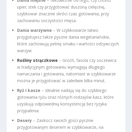
Dania mięsne
– Niezależnie od tego, czy chcesz
upiec stek czy przygotować duszoną cielęcinę,
szybkowar znacznie skróci czas gotowania, przy
zachowaniu soczystości mięsa.
Dania warzywne
– W szybkowarze łatwo
przygotujesz także pyszne dania wegetariańskie,
które zachowują pełnię smaku i wartości odżywczych
warzyw.
Rośliny strączkowe
– Groch, fasola czy soczewica
w tradycyjnym gotowaniu wymagają długiego
namaczania i gotowania, natomiast w szybkowarze
można je przygotować w zaledwie kilka minut.
Ryż i kasze
– Idealnie nadają się do szybkiego
gotowania ryżu oraz różnych rodzajów kasz, które
uzyskują odpowiednią konsystencję bez ryzyka
przypalenia.
Desery
– Zaskocz swoich gości pysznie
przygotowanym deserem w szybkowarze, na