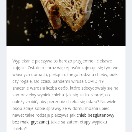
Wypiekanie pieczywa to bardzo przyjemne i ciekawe
zajęcie. Ostatnio coraz więcej osób zajmuje się tym we
własnych domach, piekąc różnego rodzaju chleby, bułki
czy rogale. Od czasu pandemii wirusa COVID-19
znacznie wzrosła liczba osób, które zdecydowały się na
samodzielny wypiek chleba. Jak się za to zabrać, co
należy zrobić, aby pieczenie chleba się udało? Niewiele
osób zdaje sobie sprawę, że w domu można upiec
nawet takie rodzaje pieczywa jak
chleb bezglutenowy
bez mąki gryczanej
. Jakie są zatem etapy wypieku
chleba?