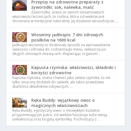
Przepisy na zdrowotne preparaty z
żyworódki: sok, nalewka, maść
Żyworódka, znana ze swoich niesamowitych
właściwości leczniczych, to roślina, która od wieków jest
doceniana w medycynie naturalnej. Jej działanie wirusobójcze, …
Wiosenny jadłospis: 7 dni zdrowych
posiłków na 1600 kcal
Jadłospis wiosenny to doskonały sposób na wprowadzenie
świeżości i zdrowia do codziennego menu, zwłaszcza po
długich zimowych miesiącach. Wspierając organizm …
Kapusta rzymska: właściwości, składniki i
korzyści zdrowotne
Kapusta rzymska, znana również jako sałata rzymska, to nie
tylko smaczny dodatek do sałatek, ale także prawdziwa
skarbnica składników odżywczych. …
Ręka Buddy: wyjątkowy owoc o
magicznych właściwościach
Ręka Buddy, egzotyczny owoc o niezwykłym kształcie
przypominającym palce, od wieków fascynuje ludzi swoją
unikalnością oraz bogatą symboliką. Pochodzący z …