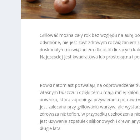
Grillować można cały rok bez względu na aurę pog
odymione, nie jest zbyt zdrowym rozwiązaniem ży
doskonałym rozwiązaniem dla osób liczących kalor
Najczęściej jest kwadratowa lub prostokątna i po
Rowki natomiast pozwalają na odprowadzenie tłu
własnym tłuszczu i dzięki temu mają mniej kalori
powłoka, która zapobiega przywieraniu potraw i w
jest zalecana przy grillowaniu warzyw, ale wysta
zdrowsza niż teflon, w przypadku uszkodzenia n
jest używanie szpatułek silikonowych i drewnianyc
długie lata.