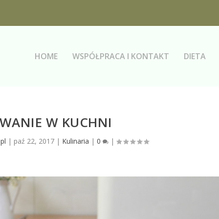
HOME
WSPÓŁPRACA I KONTAKT
DIETA
OWANIE W KUCHNI
pl
|
paź 22, 2017
|
Kulinaria
|
0
|