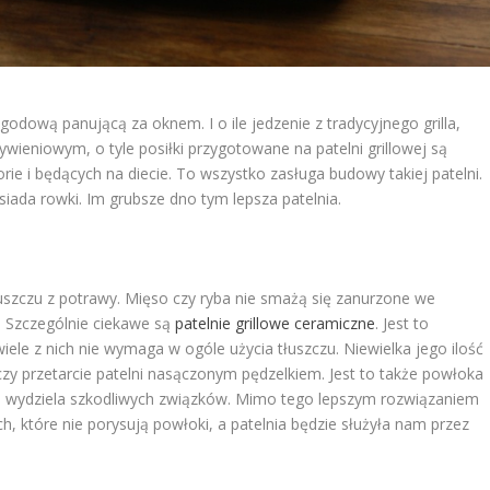
odową panującą za oknem. I o ile jedzenie z tradycyjnego grilla,
wieniowym, o tyle posiłki przygotowane na patelni grillowej są
ie i będących na diecie. To wszystko zasługa budowy takiej patelni.
siada rowki. Im grubsze dno tym lepsza patelnia.
szczu z potrawy. Mięso czy ryba nie smażą się zanurzone we
i. Szczególnie ciekawe są
patelnie grillowe ceramiczne
. Jest to
iele z nich nie wymaga w ogóle użycia tłuszczu. Niewielka jego ilość
rczy przetarcie patelni nasączonym pędzelkiem. Jest to także powłoka
ie wydziela szkodliwych związków. Mimo tego lepszym rozwiązaniem
h, które nie porysują powłoki, a patelnia będzie służyła nam przez