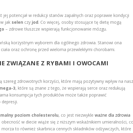
.
st jej potencjał w redukcji stanów zapalnych oraz poprawie kondycji
ów jak
selen
czy
jod
. Co więcej, osoby stosujące tę dietę mogą
go
– zdrowe tłuszcze wspierają funkcjonowanie mózgu.
iańską korzystnym wyborem dla ogólnego zdrowia. Stanowi ona
ciała oraz ochronę przed wieloma przewlekłymi chorobami.
NE ZWIĄZANE Z RYBAMI I OWOCAMI
bą szereg zdrowotnych korzyści, które mają pozytywny wpływ na nas
omega-3
, które są znane z tego, że wspierają serce oraz redukują
ularna konsumpcja tych produktów może także poprawić
depresji.
malny poziom cholesterolu
, co jest niezwykle
ważne dla zdrowia
obecność w diecie wiąże się z niższym wskaźnikiem umieralności, c
e morza to również skarbnica cennych składników odżywczych, które