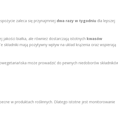
 spożycie zaleca się przynajmniej
dwa razy w tygodniu
dla lepszej
j jakości białka, ale również dostarczają istotnych
kwasów
 Te składniki mają pozytywny wpływ na układ krążenia oraz wspierają
scowegetariańska może prowadzić do pewnych niedoborów składnikó
becne w produktach roślinnych. Dlatego istotne jest monitorowanie