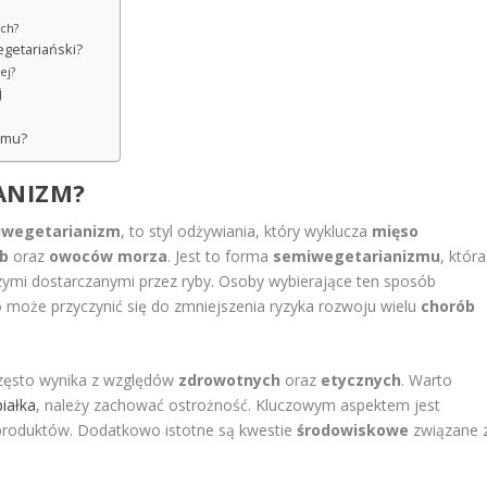
ch?
getariański?
ej?
j
zmu?
ANIZM?
tiwegetarianizm
, to styl odżywiania, który wyklucza
mięso
yb
oraz
owoców morza
. Jest to forma
semiwegetarianizmu
, która
wczymi dostarczanymi przez ryby. Osoby wybierające ten sposób
o może przyczynić się do zmniejszenia ryzyka rozwoju wielu
chorób
 często wynika z względów
zdrowotnych
oraz
etycznych
. Warto
białka
, należy zachować ostrożność. Kluczowym aspektem jest
produktów. Dodatkowo istotne są kwestie
środowiskowe
związane 