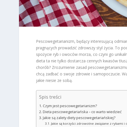
Pescowegetarianizm, będący interesującą odmi
pragnących prowadzić zdrowszy styl życia. To po
spożycie ryb i owoców morza, co czyni go unika
dieta ta nie tylko dostarcza cennych kwasów tł
chorób? Zrozumienie zasad pescowegetarianizmu 
chcą zadbać o swoje zdrowie i samopoczucie. Warto
jakie niesie ze sobą.
Spis treści
Czym jest pescowegetarianizm?
Dieta pescowegetariańska – co warto wiedzieć
Jakie są zalety diety pescowegetariańskiej?
Jakie są korzyści zdrowotne związane z rybami 