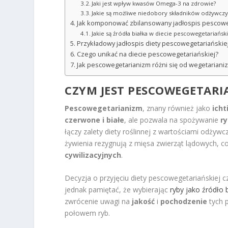
Jaki jest wpływ kwasów Omega-3 na zdrowie?
Jakie są możliwe niedobory składników odżywczy
Jak komponować zbilansowany jadłospis pescowe
Jakie są źródła białka w diecie pescowegetariański
Przykładowy jadłospis diety pescowegetariańskie
Czego unikać na diecie pescowegetariańskiej?
Jak pescowegetarianizm różni się od wegetariani
CZYM JEST PESCOWEGETARI
Pescowegetarianizm
, znany również jako
ich
czerwone i białe
, ale pozwala na spożywanie
r
łączy zalety diety roślinnej z wartościami odży
żywienia rezygnują z mięsa zwierząt lądowych, c
cywilizacyjnych
.
Decyzja o przyjęciu diety pescowegetariańskiej
jednak pamiętać, że wybierając
ryby jako źródło 
zwrócenie uwagi na
jakość
i
pochodzenie
tych 
połowem ryb.