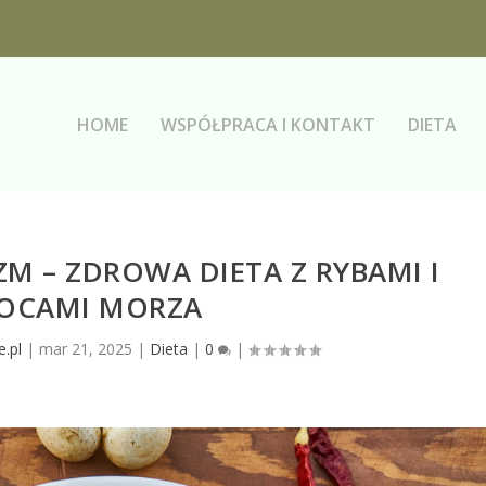
HOME
WSPÓŁPRACA I KONTAKT
DIETA
M – ZDROWA DIETA Z RYBAMI I
OCAMI MORZA
e.pl
|
mar 21, 2025
|
Dieta
|
0
|