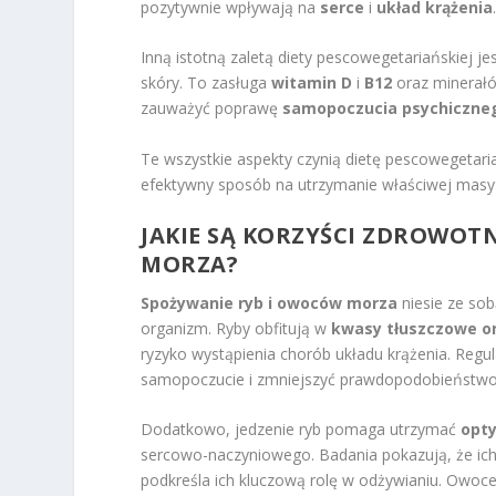
pozytywnie wpływają na
serce
i
układ krążenia
Inną istotną zaletą diety pescowegetariańskiej je
skóry. To zasługa
witamin D
i
B12
oraz minerał
zauważyć poprawę
samopoczucia psychiczne
Te wszystkie aspekty czynią dietę pescowegetar
efektywny sposób na utrzymanie właściwej masy 
JAKIE SĄ KORZYŚCI ZDROWOT
MORZA?
Spożywanie ryb i owoców morza
niesie ze so
organizm. Ryby obfitują w
kwasy tłuszczowe 
ryzyko wystąpienia chorób układu krążenia. Reg
samopoczucie i zmniejszyć prawdopodobieństwo 
Dodatkowo, jedzenie ryb pomaga utrzymać
opty
sercowo-naczyniowego. Badania pokazują, że ich 
podkreśla ich kluczową rolę w odżywianiu. Owoc