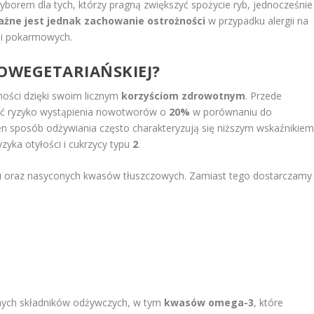
orem dla tych, którzy pragną zwiększyć spożycie ryb, jednocześnie
żne jest jednak zachowanie ostrożności
w przypadku alergii na
cji pokarmowych.
COWEGETARIAŃSKIEJ?
ności dzięki swoim licznym
korzyściom zdrowotnym
. Przede
yć ryzyko wystąpienia nowotworów o
20%
w porównaniu do
en sposób odżywiania często charakteryzują się niższym wskaźnikie
yzyka otyłości i cukrzycy typu
2
.
u
oraz nasyconych kwasów tłuszczowych. Zamiast tego dostarczamy
nnych składników odżywczych, w tym
kwasów omega-3
, które