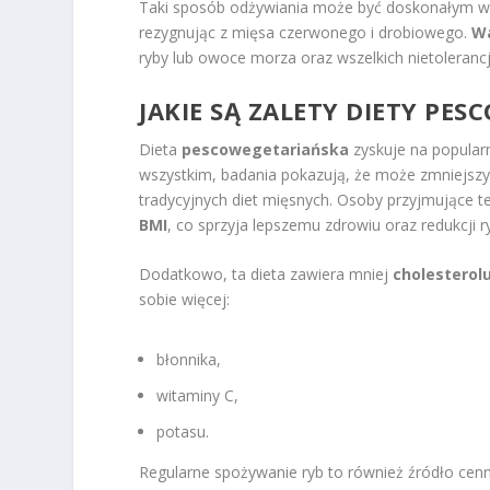
Taki sposób odżywiania może być doskonałym wyb
rezygnując z mięsa czerwonego i drobiowego.
Wa
ryby lub owoce morza oraz wszelkich nietoleran
JAKIE SĄ ZALETY DIETY PES
Dieta
pescowegetariańska
zyskuje na popular
wszystkim, badania pokazują, że może zmniejsz
tradycyjnych diet mięsnych. Osoby przyjmujące t
BMI
, co sprzyja lepszemu zdrowiu oraz redukcji r
Dodatkowo, ta dieta zawiera mniej
cholesterol
sobie więcej:
błonnika,
witaminy C,
potasu.
Regularne spożywanie ryb to również źródło ce