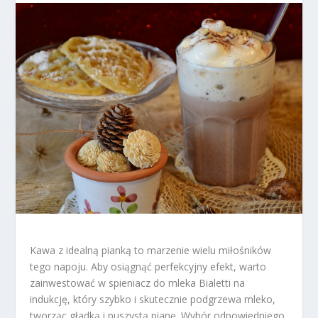
Kawa z idealną pianką to marzenie wielu miłośników
tego napoju. Aby osiągnąć perfekcyjny efekt, warto
zainwestować w spieniacz do mleka Bialetti na
indukcję, który szybko i skutecznie podgrzewa mleko,
tworząc gładką i puszystą pianę. Wybór odpowiedniego