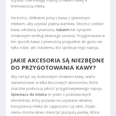
uzyskać równowagę między smakiem kawy a
kremowością mleka.
Na końcu, delikatnie połącz kawę z spienionym
mlekiem, aby uzyskać piękną warstwę. Możesz ozdobić
kawę odrobiną cynamonu,
kakaem
lub syropem
smakowym według własnego uznania. Przygotowana w
ten sposób kawa z pewnością przypadnie do gustu nie
tylko tobie, ale i każdemu, kto spróbuje tego napoju.
JAKIE AKCESORIA SĄ NIEZBĘDNE
DO PRZYGOTOWANIA KAWY?
Aby cieszyć się doskonałym smakiem kawy, warto
zainwestować w kilka kluczowych akcesoriów, które
znacznie podnoszą jakość przygotowywanego napoju.
Spieniacz do mleka
to jeden z podstawowych
elementów, który pozwala na uzyskanie idealnej
konsystencji mleka do cappuccino czy latte. Dzięki
niemu można łatwo stworzyć puszystą piankę, która