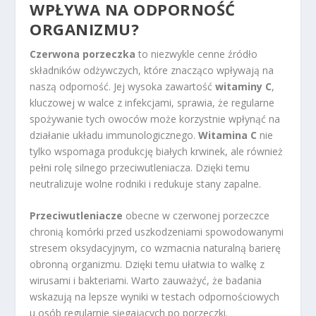
WPŁYWA NA ODPORNOŚĆ
ORGANIZMU?
Czerwona porzeczka
to niezwykle cenne źródło
składników odżywczych, które znacząco wpływają na
naszą odporność. Jej wysoka zawartość
witaminy C
,
kluczowej w walce z infekcjami, sprawia, że regularne
spożywanie tych owoców może korzystnie wpłynąć na
działanie układu immunologicznego.
Witamina C
nie
tylko wspomaga produkcję białych krwinek, ale również
pełni rolę silnego przeciwutleniacza. Dzięki temu
neutralizuje wolne rodniki i redukuje stany zapalne.
Przeciwutleniacze
obecne w czerwonej porzeczce
chronią komórki przed uszkodzeniami spowodowanymi
stresem oksydacyjnym, co wzmacnia naturalną barierę
obronną organizmu. Dzięki temu ułatwia to walkę z
wirusami i bakteriami. Warto zauważyć, że badania
wskazują na lepsze wyniki w testach odpornościowych
u osób regularnie sięgających po porzeczki.