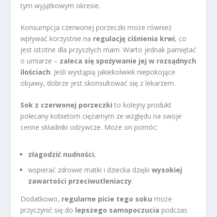
tym wyjątkowym okresie.
Konsumpcja czerwonej porzeczki może również
wpływać korzystnie na
regulację ciśnienia krwi
, co
jest istotne dla przyszłych mam. Warto jednak pamiętać
o umiarze –
zaleca się spożywanie jej w rozsądnych
ilościach
. Jeśli wystąpią jakiekolwiek niepokojące
objawy, dobrze jest skonsultować się z lekarzem.
Sok z czerwonej porzeczki
to kolejny produkt
polecany kobietom ciężarnym ze względu na swoje
cenne składniki odżywcze. Może on pomóc:
złagodzić nudności
,
wspierać zdrowie matki i dziecka dzięki
wysokiej
zawartości przeciwutleniaczy
.
Dodatkowo,
regularne picie tego soku
może
przyczynić się do
lepszego samopoczucia
podczas