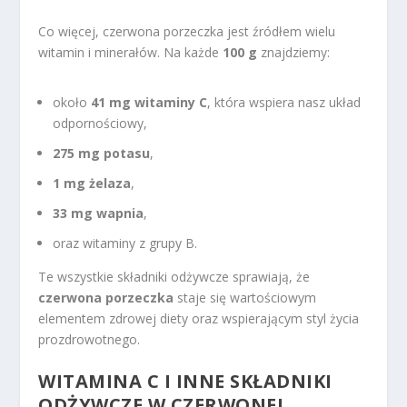
Co więcej, czerwona porzeczka jest źródłem wielu
witamin i minerałów. Na każde
100 g
znajdziemy:
około
41 mg witaminy C
, która wspiera nasz układ
odpornościowy,
275 mg potasu
,
1 mg żelaza
,
33 mg wapnia
,
oraz witaminy z grupy B.
Te wszystkie składniki odżywcze sprawiają, że
czerwona porzeczka
staje się wartościowym
elementem zdrowej diety oraz wspierającym styl życia
prozdrowotnego.
WITAMINA C
I INNE SKŁADNIKI
ODŻYWCZE W CZERWONEJ