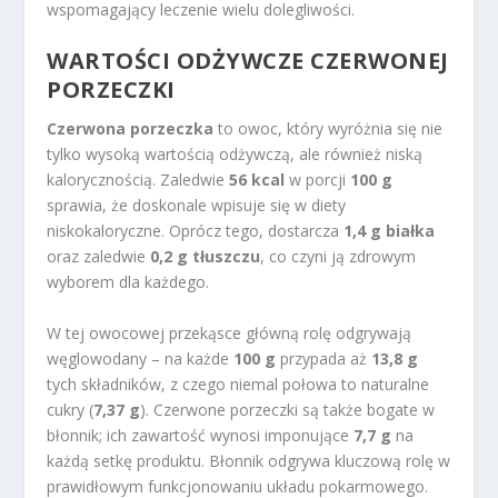
wspomagający leczenie wielu dolegliwości.
WARTOŚCI ODŻYWCZE CZERWONEJ
PORZECZKI
Czerwona porzeczka
to owoc, który wyróżnia się nie
tylko wysoką wartością odżywczą, ale również niską
kalorycznością. Zaledwie
56 kcal
w porcji
100 g
sprawia, że doskonale wpisuje się w diety
niskokaloryczne. Oprócz tego, dostarcza
1,4 g białka
oraz zaledwie
0,2 g tłuszczu
, co czyni ją zdrowym
wyborem dla każdego.
W tej owocowej przekąsce główną rolę odgrywają
węglowodany – na każde
100 g
przypada aż
13,8 g
tych składników, z czego niemal połowa to naturalne
cukry (
7,37 g
). Czerwone porzeczki są także bogate w
błonnik; ich zawartość wynosi imponujące
7,7 g
na
każdą setkę produktu. Błonnik odgrywa kluczową rolę w
prawidłowym funkcjonowaniu układu pokarmowego.