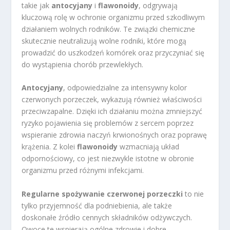
takie jak
antocyjany
i
flawonoidy
, odgrywają
kluczową rolę w ochronie organizmu przed szkodliwym
działaniem wolnych rodników. Te związki chemiczne
skutecznie neutralizują wolne rodniki, które mogą
prowadzić do uszkodzeń komórek oraz przyczyniać się
do wystąpienia chorób przewlekłych.
Antocyjany
, odpowiedzialne za intensywny kolor
czerwonych porzeczek, wykazują również właściwości
przeciwzapalne. Dzięki ich działaniu można zmniejszyć
ryzyko pojawienia się problemów z sercem poprzez
wspieranie zdrowia naczyń krwionośnych oraz poprawę
krążenia. Z kolei
flawonoidy
wzmacniają układ
odpornościowy, co jest niezwykle istotne w obronie
organizmu przed różnymi infekcjami.
Regularne spożywanie czerwonej porzeczki
to nie
tylko przyjemność dla podniebienia, ale także
doskonałe źródło cennych składników odżywczych.
Owoce te wspierają ogólne zdrowie i dobre