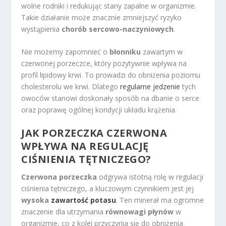
wolne rodniki i redukując stany zapalne w organizmie.
Takie działanie może znacznie zmniejszyć ryzyko
wystąpienia
chorób sercowo-naczyniowych
.
Nie możemy zapomnieć o
błonniku
zawartym w
czerwonej porzeczce, który pozytywnie wpływa na
profil lipidowy krwi. To prowadzi do obniżenia poziomu
cholesterolu we krwi. Dlatego
regularne jedzenie
tych
owoców stanowi doskonały sposób na dbanie o serce
oraz poprawę ogólnej kondycji układu krążenia.
JAK PORZECZKA CZERWONA
WPŁYWA NA REGULACJĘ
CIŚNIENIA TĘTNICZEGO?
Czerwona porzeczka
odgrywa istotną rolę w regulacji
ciśnienia tętniczego, a kluczowym czynnikiem jest jej
wysoka
zawartość potasu
. Ten minerał ma ogromne
znaczenie dla utrzymania
równowagi płynów
w
organizmie, co z kolei przyczynia się do obniżenia