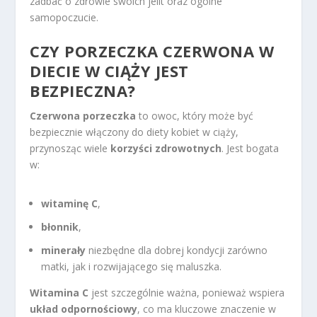
zadbać o zdrowie swoich jelit oraz ogólne
samopoczucie.
CZY PORZECZKA CZERWONA W
DIECIE W CIĄŻY JEST
BEZPIECZNA?
Czerwona porzeczka
to owoc, który może być
bezpiecznie włączony do diety kobiet w ciąży,
przynosząc wiele
korzyści zdrowotnych
. Jest bogata
w:
witaminę C
,
błonnik
,
minerały
niezbędne dla dobrej kondycji zarówno
matki, jak i rozwijającego się maluszka.
Witamina C
jest szczególnie ważna, ponieważ wspiera
układ odpornościowy
, co ma kluczowe znaczenie w