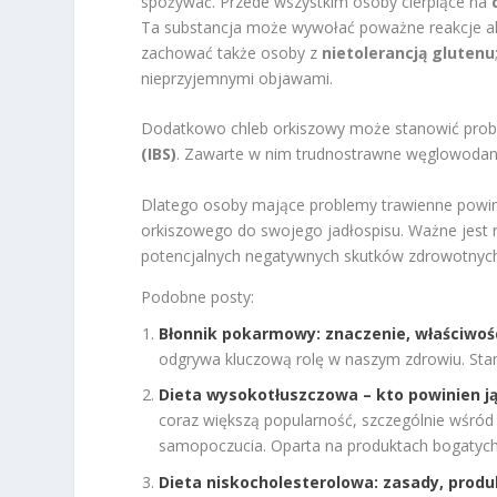
spożywać. Przede wszystkim osoby cierpiące na
Ta substancja może wywołać poważne reakcje ale
zachować także osoby z
nietolerancją glutenu
nieprzyjemnymi objawami.
Dodatkowo chleb orkiszowy może stanowić probl
(IBS)
. Zawarte w nim trudnostrawne węglowoda
Dlatego osoby mające problemy trawienne powin
orkiszowego do swojego jadłospisu. Ważne jest 
potencjalnych negatywnych skutków zdrowotnych
Podobne posty:
Błonnik pokarmowy: znaczenie, właściwości
odgrywa kluczową rolę w naszym zdrowiu. Stanow
Dieta wysokotłuszczowa – kto powinien ją
coraz większą popularność, szczególnie wśró
samopoczucia. Oparta na produktach bogatych 
Dieta niskocholesterolowa: zasady, produk