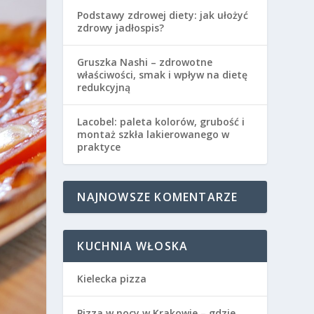
Podstawy zdrowej diety: jak ułożyć
zdrowy jadłospis?
Gruszka Nashi – zdrowotne
właściwości, smak i wpływ na dietę
redukcyjną
Lacobel: paleta kolorów, grubość i
montaż szkła lakierowanego w
praktyce
NAJNOWSZE KOMENTARZE
KUCHNIA WŁOSKA
Kielecka pizza
Pizza w nocy w Krakowie – gdzie