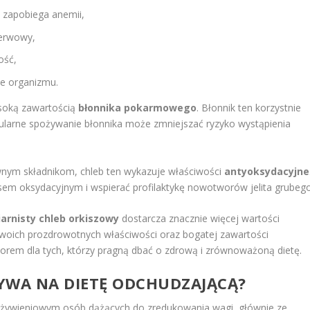
o zapobiega anemii,
nerwowy,
ość,
e organizmu.
ysoką zawartością
błonnika pokarmowego
. Błonnik ten korzystnie
Regularne spożywanie błonnika może zmniejszać ryzyko wystąpienia
nym składnikom, chleb ten wykazuje właściwości
antyoksydacyjne
sem oksydacyjnym i wspierać profilaktykę nowotworów jelita grubego
iarnisty chleb orkiszowy
dostarcza znacznie więcej wartości
 swoich prozdrowotnych właściwości oraz bogatej zawartości
rem dla tych, którzy pragną dbać o zdrową i zrównoważoną dietę.
YWA NA DIETĘ ODCHUDZAJĄCĄ?
 żywieniowym osób dążących do zredukowania wagi, głównie ze