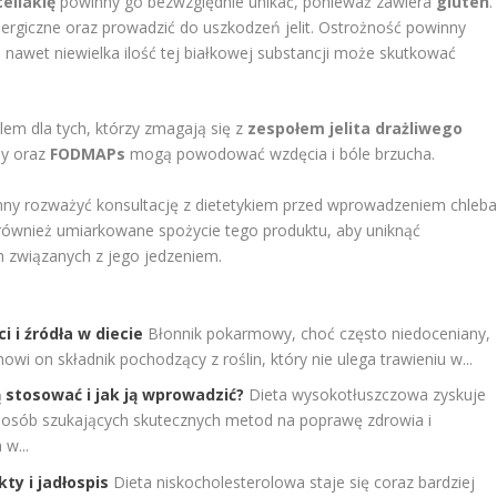
celiakię
powinny go bezwzględnie unikać, ponieważ zawiera
gluten
.
rgiczne oraz prowadzić do uszkodzeń jelit. Ostrożność powinny
; nawet niewielka ilość tej białkowej substancji może skutkować
em dla tych, którzy zmagają się z
zespołem jelita drażliwego
ny oraz
FODMAPs
mogą powodować wzdęcia i bóle brzucha.
ny rozważyć konsultację z dietetykiem przed wprowadzeniem chleb
również umiarkowane spożycie tego produktu, aby uniknąć
 związanych z jego jedzeniem.
 i źródła w diecie
Błonnik pokarmowy, choć często niedoceniany,
i on składnik pochodzący z roślin, który nie ulega trawieniu w...
 stosować i jak ją wprowadzić?
Dieta wysokotłuszczowa zyskuje
d osób szukających skutecznych metod na poprawę zdrowia i
w...
ty i jadłospis
Dieta niskocholesterolowa staje się coraz bardziej