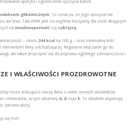
trolowanie apetytu i ograniczenie spożycia kalorii.
indeksem glikemicznym
. To oznacza, że jego spożycie nie
we krwi. Taki efekt jest szczególnie korzystny dla osób dbających
ących na
insulinooporność
czy
cukrzycę
.
aloryczność – około
244 kcal
na 100 g – oraz minimalną ilość
ym elementem diety odchudzającej. Regularne włączanie go do
 wagi, ale także przyczynić się do poprawy ogólnego samopoczucia i
CZE I WŁAŚCIWOŚCI PROZDROWOTNE
 który może wzbogacić naszą dietę o wiele cennych składników
min i minerałów, w tym witaminy
A
,
D
oraz
E
. Te składniki wspierają
do zdrowia skóry.
 się m.in.: