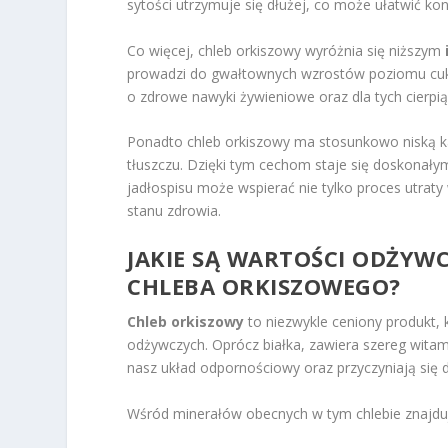
sytości utrzymuje się dłużej, co może ułatwić kon
Co więcej, chleb orkiszowy wyróżnia się niższym
prowadzi do gwałtownych wzrostów poziomu cukru 
o zdrowe nawyki żywieniowe oraz dla tych cierpi
Ponadto chleb orkiszowy ma stosunkowo niską k
tłuszczu. Dzięki tym cechom staje się doskonał
jadłospisu może wspierać nie tylko proces utraty
stanu zdrowia.
JAKIE SĄ WARTOŚCI ODŻYW
CHLEBA ORKISZOWEGO?
Chleb orkiszowy
to niezwykle ceniony produkt,
odżywczych. Oprócz białka, zawiera szereg wita
nasz układ odpornościowy oraz przyczyniają się 
Wśród minerałów obecnych w tym chlebie znajdują