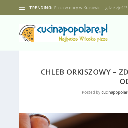
TRENDING:
Pizza w nocy w Krakowie – gdzie zjeść?
CHLEB ORKISZOWY – Z
O
Posted by
cucinapopolar