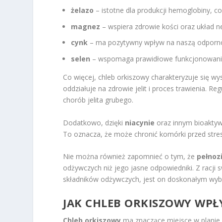
żelazo
– istotne dla produkcji hemoglobiny, c
magnez
– wspiera zdrowie kości oraz układ 
cynk
– ma pozytywny wpływ na naszą odporn
selen
– wspomaga prawidłowe funkcjonowani
Co więcej, chleb orkiszowy charakteryzuje się w
oddziałuje na zdrowie jelit i proces trawienia. 
chorób jelita grubego.
Dodatkowo, dzięki
niacynie
oraz innym bioaktyw
To oznacza, że może chronić komórki przed stre
Nie można również zapomnieć o tym, że
pełnoz
odżywczych niż jego jasne odpowiedniki. Z racji
składników odżywczych, jest on doskonałym wybo
JAK CHLEB ORKISZOWY WPŁ
Chleb orkiszowy
ma znaczące miejsce w planie