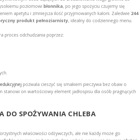
 wysokiemu poziomowi
błonnika
, po jego spożyciu czujemy się
zeniem apetytu i zmniejsza ilość przyjmowanych kalorii. Zaledwie
244
ryczny produkt pełnoziarnisty
, idealny do codziennego menu.
ra proces odchudzania poprzez:
ych.
redukcyjnej
pozwala cieszyć się smakiem pieczywa bez obaw o
om stanowi on wartościowy element jadłospisu dla osób pragnących
IA DO SPOŻYWANIA CHLEBA
korzystnych właściwości odżywczych, ale nie każdy może go