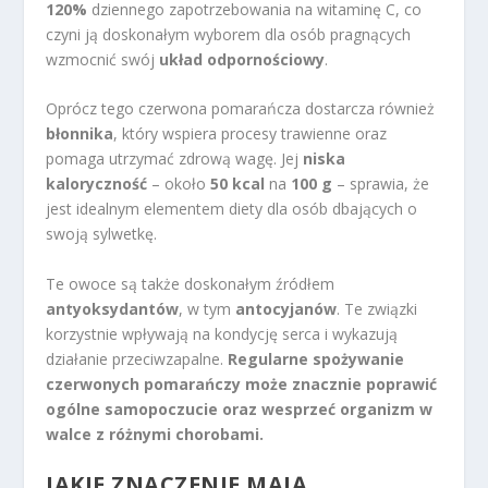
120%
dziennego zapotrzebowania na witaminę C, co
czyni ją doskonałym wyborem dla osób pragnących
wzmocnić swój
układ odpornościowy
.
Oprócz tego czerwona pomarańcza dostarcza również
błonnika
, który wspiera procesy trawienne oraz
pomaga utrzymać zdrową wagę. Jej
niska
kaloryczność
– około
50 kcal
na
100 g
– sprawia, że
jest idealnym elementem diety dla osób dbających o
swoją sylwetkę.
Te owoce są także doskonałym źródłem
antyoksydantów
, w tym
antocyjanów
. Te związki
korzystnie wpływają na kondycję serca i wykazują
działanie przeciwzapalne.
Regularne spożywanie
czerwonych pomarańczy może znacznie poprawić
ogólne samopoczucie oraz wesprzeć organizm w
walce z różnymi chorobami.
JAKIE ZNACZENIE MAJĄ