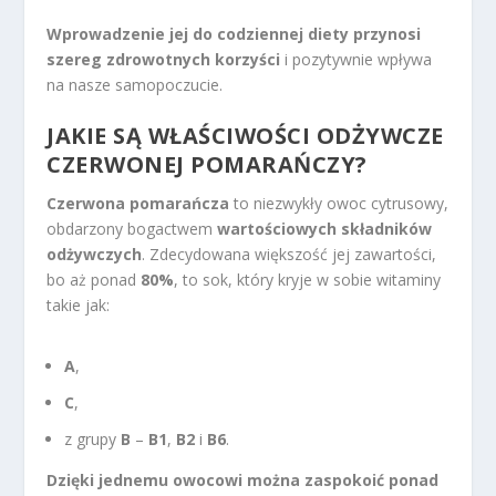
Wprowadzenie jej do codziennej diety przynosi
szereg zdrowotnych korzyści
i pozytywnie wpływa
na nasze samopoczucie.
JAKIE SĄ WŁAŚCIWOŚCI ODŻYWCZE
CZERWONEJ POMARAŃCZY?
Czerwona pomarańcza
to niezwykły owoc cytrusowy,
obdarzony bogactwem
wartościowych składników
odżywczych
. Zdecydowana większość jej zawartości,
bo aż ponad
80%
, to sok, który kryje w sobie witaminy
takie jak:
A
,
C
,
z grupy
B
–
B1
,
B2
i
B6
.
Dzięki jednemu owocowi można zaspokoić ponad