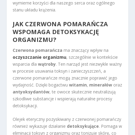
wymierne korzyści dla naszego serca oraz ogólnego
stanu układu krążenia.
JAK CZERWONA POMARAŃCZA
WSPOMAGA DETOKSYKACJĘ
ORGANIZMU?
Czerwona pomarańcza
ma znaczący wpływ na
oczyszczanie organizmu
, szczególnie w kontekście
wsparcia dla
wątroby
. Ten narząd jest niezwykle ważny
w procesie usuwania toksyn i zanieczyszczeń, a
czerwone pomarańcze mogą znacznie poprawić jego
wydajność. Dzięki bogactwu
witamin
,
minerałów
oraz
antyoksydantów
, te owoce skutecznie neutralizują
szkodliwe substancje i wspierają naturalne procesy
detoksykacji.
Olejek eteryczny pozyskiwany z czerwonej pomarańczy
również wykazuje działanie
detoksykujące
. Pomaga w
eliminacji toksyn z organizmu oraz tonizuje skórę, co