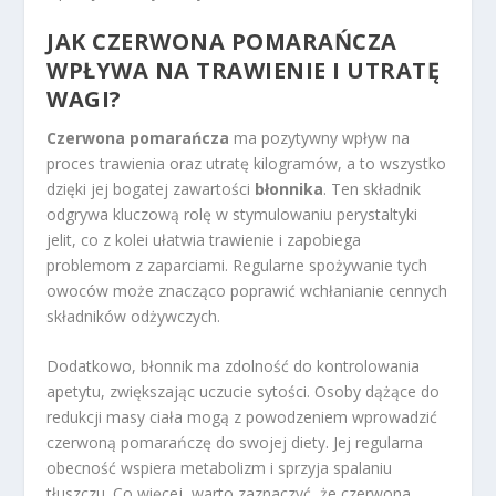
JAK CZERWONA POMARAŃCZA
WPŁYWA NA TRAWIENIE I UTRATĘ
WAGI?
Czerwona pomarańcza
ma pozytywny wpływ na
proces trawienia oraz utratę kilogramów, a to wszystko
dzięki jej bogatej zawartości
błonnika
. Ten składnik
odgrywa kluczową rolę w stymulowaniu perystaltyki
jelit, co z kolei ułatwia trawienie i zapobiega
problemom z zaparciami. Regularne spożywanie tych
owoców może znacząco poprawić wchłanianie cennych
składników odżywczych.
Dodatkowo, błonnik ma zdolność do kontrolowania
apetytu, zwiększając uczucie sytości. Osoby dążące do
redukcji masy ciała mogą z powodzeniem wprowadzić
czerwoną pomarańczę do swojej diety. Jej regularna
obecność wspiera metabolizm i sprzyja spalaniu
tłuszczu. Co więcej, warto zaznaczyć, że czerwona