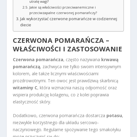
utratę wagi?
Jakie są właściwości przeciwanemiczne i
przeciwzapalne czerwonej pomarańczy?
Jak wykorzystać czerwone pomarańcze w codziennej
diecie
CZERWONA POMARAŃCZA –
WŁAŚCIWOŚCI I ZASTOSOWANIE
Czerwona pomarańcza
, często nazywana
krwawą
pomarańczą
, zachwyca nie tylko swoim intensywnym
kolorem, ale także licznymi właściwościami
prozdrowotnymi. Ten owoc jest prawdziwą skarbnicą
witaminy C
, która wzmacnia naszą odporność oraz
wspiera produkcję kolagenu, co z kolei poprawia
elastyczność skóry.
Dodatkowo, czerwona pomarańcza dostarcza
potasu
,
niezwykle korzystnego dla układu sercowo-
naczyniowego. Regularne spożywanie tego smakołyku
może przyczynić się do: