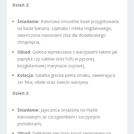
Dzień 2:
Śniadanie:
Kolorowa smoothie bowl przygotowana
na bazie banana, szpinaku i mleka migdałowego,
zwieńczona nasionami chia dla dodatkowego
chrupnięcia,
Obiad:
Quinoa wymieszana z warzywami takimi jak
papryka czy cukinia oraz tofu w pysznej,
bezglutenowej marynacie sojowej,
Kolacja:
Sałatka grecka pełna smaku, zawierająca
ser feta, oliwki oraz świeże warzywa.
Dzień 3:
Śniadanie:
Jajecznica smażona na maśle
klarowanym ze szczypiorkiem i soczystymi
pomidorami,
Obiad:
Delikatnie pieczony łosoś serwowany na