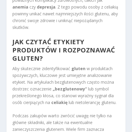
poważnych komplikacji zdrowotnych, takich jak
anemia
czy
depresja
. Z tego powodu osoby z celiakią
powinny unikać nawet najmniejszych ilości glutenu, aby
chronić swoje zdrowie i uniknąć niepożądanych
skutków.
JAK CZYTAĆ ETYKIETY
PRODUKTÓW I ROZPOZNAWAĆ
GLUTEN?
Aby skutecznie zidentyfikować
gluten
w produktach
spożywczych, kluczowe jest umiejętne analizowanie
etykiet. Na artykułach bezglutenowych często można
dostrzec oznaczenie
„bezglutenowy”
lub symbol
przekreślonego kłosa, co stanowi wyraźny sygnał dla
osób cierpiących na
celiakię
lub nietolerancję glutenu.
Podczas zakupów warto zwrócić uwagę nie tylko na
główne składniki, ale także na ewentualne
zanieczyszczenia glutenem. Wiele firm zaznacza