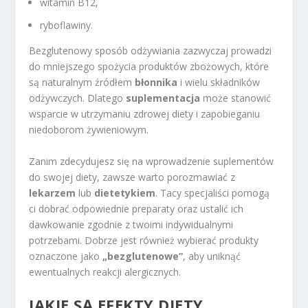
witamin B12,
ryboflawiny.
Bezglutenowy sposób odżywiania zazwyczaj prowadzi
do mniejszego spożycia produktów zbożowych, które
są naturalnym źródłem
błonnika
i wielu składników
odżywczych. Dlatego
suplementacja
może stanowić
wsparcie w utrzymaniu zdrowej diety i zapobieganiu
niedoborom żywieniowym.
Zanim zdecydujesz się na wprowadzenie suplementów
do swojej diety, zawsze warto porozmawiać z
lekarzem
lub
dietetykiem
. Tacy specjaliści pomogą
ci dobrać odpowiednie preparaty oraz ustalić ich
dawkowanie zgodnie z twoimi indywidualnymi
potrzebami. Dobrze jest również wybierać produkty
oznaczone jako
„bezglutenowe”
, aby uniknąć
ewentualnych reakcji alergicznych.
JAKIE SĄ EFEKTY DIETY