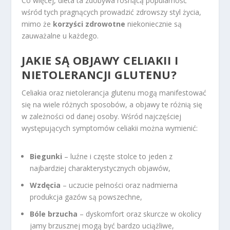
Co więcej, dieta ta zdobywa rosnącą popularność
wśród tych pragnących prowadzić zdrowszy styl życia,
mimo że
korzyści zdrowotne
niekoniecznie są
zauważalne u każdego.
JAKIE SĄ OBJAWY CELIAKII I
NIETOLERANCJI GLUTENU?
Celiakia oraz nietolerancja glutenu mogą manifestować
się na wiele różnych sposobów, a objawy te różnią się
w zależności od danej osoby. Wśród najczęściej
występujących symptomów celiakii można wymienić:
Biegunki
– luźne i częste stolce to jeden z
najbardziej charakterystycznych objawów,
Wzdęcia
– uczucie pełności oraz nadmierna
produkcja gazów są powszechne,
Bóle brzucha
– dyskomfort oraz skurcze w okolicy
jamy brzusznej mogą być bardzo uciążliwe,