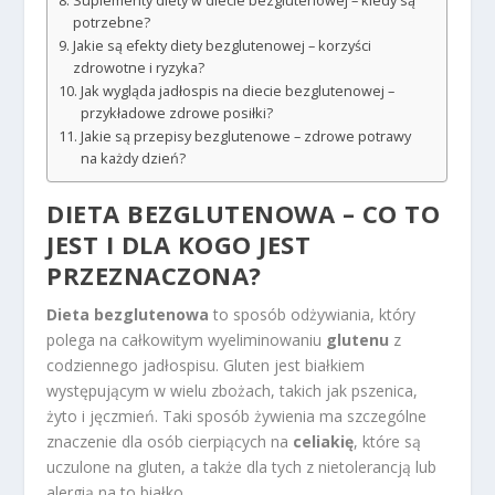
Suplementy diety w diecie bezglutenowej – kiedy są
potrzebne?
Jakie są efekty diety bezglutenowej – korzyści
zdrowotne i ryzyka?
Jak wygląda jadłospis na diecie bezglutenowej –
przykładowe zdrowe posiłki?
Jakie są przepisy bezglutenowe – zdrowe potrawy
na każdy dzień?
DIETA BEZGLUTENOWA – CO TO
JEST I DLA KOGO JEST
PRZEZNACZONA?
Dieta bezglutenowa
to sposób odżywiania, który
polega na całkowitym wyeliminowaniu
glutenu
z
codziennego jadłospisu. Gluten jest białkiem
występującym w wielu zbożach, takich jak pszenica,
żyto i jęczmień. Taki sposób żywienia ma szczególne
znaczenie dla osób cierpiących na
celiakię
, które są
uczulone na gluten, a także dla tych z nietolerancją lub
alergią na to białko.