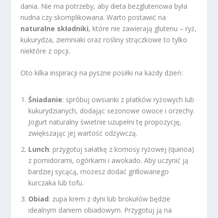
dania. Nie ma potrzeby, aby dieta bezglutenowa była
nudna czy skomplikowana. Warto postawić na
naturalne składniki
, które nie zawierają glutenu – ryż,
kukurydza, ziemniaki oraz rośliny strączkowe to tylko
niektóre z opcji.
Oto kilka inspiracji na pyszne posiłki na każdy dzień:
Śniadanie
: spróbuj owsianki z płatków ryżowych lub
kukurydzianych, dodając sezonowe owoce i orzechy.
Jogurt naturalny świetnie uzupełni tę propozycję,
zwiększając jej wartość odżywczą.
Lunch
: przygotuj sałatkę z komosy ryżowej (quinoa)
z pomidorami, ogórkami i awokado. Aby uczynić ją
bardziej sycącą, możesz dodać grillowanego
kurczaka lub tofu.
Obiad
: zupa krem z dyni lub brokułów będzie
idealnym daniem obiadowym. Przygotuj ją na