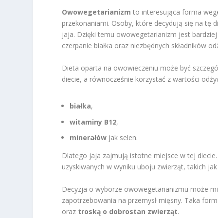
Owowegetarianizm
to interesująca forma wege
przekonaniami. Osoby, które decydują się na tę 
jaja. Dzięki temu owowegetarianizm jest bardziej
czerpanie białka oraz niezbędnych składników od
Dieta oparta na owowieczeniu może być szczególn
diecie, a równocześnie korzystać z wartości odż
białka
,
witaminy B12
,
minerałów
jak selen.
Dlatego jaja zajmują istotne miejsce w tej diec
uzyskiwanych w wyniku uboju zwierząt, takich ja
Decyzja o wyborze owowegetarianizmu może mie
zapotrzebowania na przemysł mięsny. Taka form
oraz
troską o dobrostan zwierząt
.