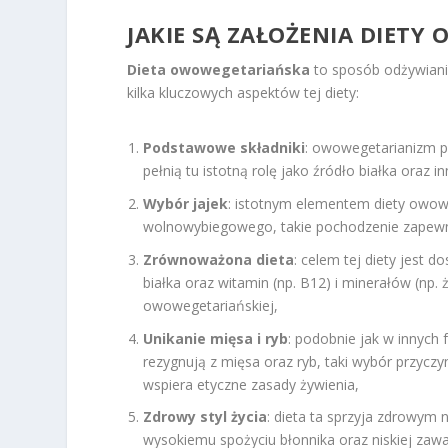
JAKIE SĄ ZAŁOŻENIA DIETY
Dieta owowegetariańska
to sposób odżywiania
kilka kluczowych aspektów tej diety:
Podstawowe składniki
: owowegetarianizm p
pełnią tu istotną rolę jako źródło białka oraz
Wybór jajek
: istotnym elementem diety owowe
wolnowybiegowego, takie pochodzenie zapewnia 
Zrównoważona dieta
: celem tej diety jest 
białka oraz witamin (np. B12) i minerałów (np. 
owowegetariańskiej,
Unikanie mięsa i ryb
: podobnie jak w innych
rezygnują z mięsa oraz ryb, taki wybór przyc
wspiera etyczne zasady żywienia,
Zdrowy styl życia
: dieta ta sprzyja zdrowym
wysokiemu spożyciu błonnika oraz niskiej zaw