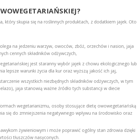
 OWOWEGETARIAŃSKIEJ?
, który skupia się na roślinnych produktach, z dodatkiem jajek. Oto
olega na jedzeniu warzyw, owoców, zbóż, orzechów i nasion, jaja
 innych cennych składników odżywczych,
getariańskiej jest staranny wybór jajek z chowu ekologicznego lub
lepsze warunki życia dla kur oraz wyższą jakość ich jaj,
dostarczenie wszystkich niezbędnych składników odżywczych, w tym
żelazo), jaja stanowią ważne źródło tych substancji w diecie
 formach wegetarianizmu, osoby stosujące dietę owowegetariańską
zynia się do zmniejszenia negatywnego wpływu na środowisko oraz
 nawykom żywieniowym i może poprawić ogólny stan zdrowia dzięki
artości tłuszczów nasyconych.