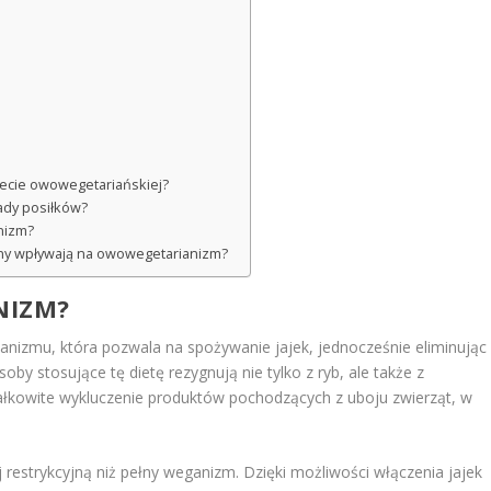
ecie owowegetariańskiej?
ady posiłków?
nizm?
ny wpływają na owowegetarianizm?
NIZM?
anizmu, która pozwala na spożywanie jajek, jednocześnie eliminując
by stosujące tę dietę rezygnują nie tylko z ryb, ale także z
łkowite wykluczenie produktów pochodzących z uboju zwierząt, w
restrykcyjną niż pełny weganizm. Dzięki możliwości włączenia jajek