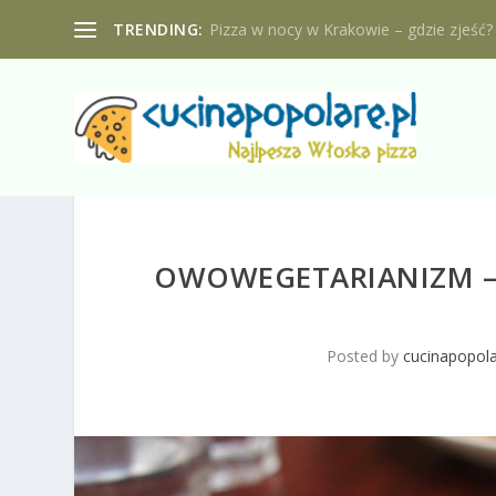
TRENDING:
Pizza w nocy w Krakowie – gdzie zjeść?
OWOWEGETARIANIZM – 
Posted by
cucinapopola