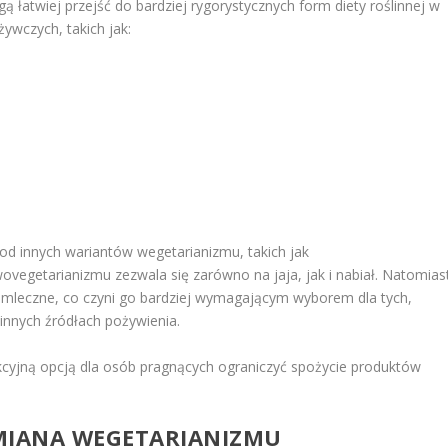
ą łatwiej przejść do bardziej rygorystycznych form diety roślinnej w
żywczych, takich jak:
od innych wariantów wegetarianizmu, takich jak
ovegetarianizmu zezwala się zarówno na jaja, jak i nabiał. Natomias
 mleczne, co czyni go bardziej wymagającym wyborem dla tych,
linnych źródłach pożywienia.
kcyjną opcją dla osób pragnących ograniczyć spożycie produktów
MIANA WEGETARIANIZMU