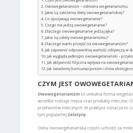
Czym jest owowegetarianizm?
Owowegetarianizm – odmiana wegetarianizmu
Jakie są założenia diety owowegetariańskiej?
Co spożywają owowegetarianie?
Czego nie jedzą owowegetarianie?
Dlaczego owowegetarianie jedzą jajka?
Jakie są zalety owowegetarianizmu?
Dlaczego warto przejść na owowegetarianizm?
Jak zapewnić odpowiednią wartość odżywczą w di
Jak wygląda jadłospis owowegetariański – przykł
Jak aktywność fizyczna wpływa na owowegetaria
Jak świadomy konsumpcjonizm i chów ekologicz
CZYM JEST OWOWEGETARIA
Owowegetarianizm
to unikalna forma wegetari
wszelkie rodzaje mięsa oraz produkty mleczne. Oso
przetworów mlecznych. W praktyce oznacza to ca
tym popularnej
żelatyny
.
Dieta owowegetariańska często uchodzi za mniej 