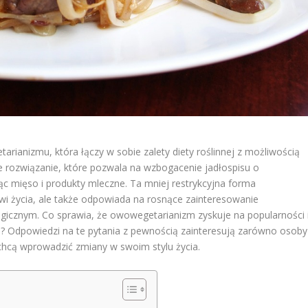
ianizmu, która łączy w sobie zalety diety roślinnej z możliwością
ne rozwiązanie, które pozwala na wzbogacenie jadłospisu o
ąc mięso i produkty mleczne. Ta mniej restrykcyjna forma
wi życia, ale także odpowiada na rosnące zainteresowanie
znym. Co sprawia, że owowegetarianizm zyskuje na popularności 
e? Odpowiedzi na te pytania z pewnością zainteresują zarówno osoby
 chcą wprowadzić zmiany w swoim stylu życia.