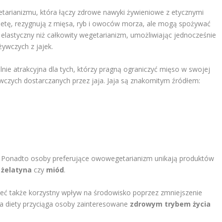
tarianizmu, która łączy zdrowe nawyki żywieniowe z etycznymi
dietę, rezygnują z mięsa, ryb i owoców morza, ale mogą spożywać
 elastyczny niż całkowity wegetarianizm, umożliwiając jednocześnie
żywczych z jajek.
ie atrakcyjna dla tych, którzy pragną ograniczyć mięso w swojej
ywczych dostarczanych przez jaja. Jaja są znakomitym źródłem:
ie. Ponadto osoby preferujące owowegetarianizm unikają produktów
k
żelatyna
czy
miód
.
ć także korzystny wpływ na środowisko poprzez zmniejszenie
a diety przyciąga osoby zainteresowane
zdrowym trybem życia