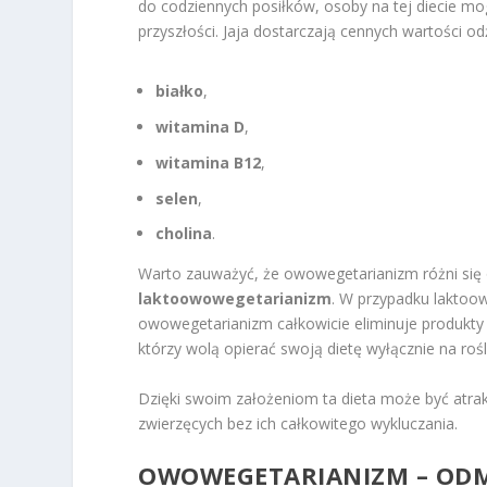
do codziennych posiłków, osoby na tej diecie mog
przyszłości. Jaja dostarczają cennych wartości od
białko
,
witamina D
,
witamina B12
,
selen
,
cholina
.
Warto zauważyć, że owowegetarianizm różni się 
laktoowowegetarianizm
. W przypadku laktoow
owowegetarianizm całkowicie eliminuje produkty
którzy wolą opierać swoją dietę wyłącznie na roś
Dzięki swoim założeniom ta dieta może być atra
zwierzęcych bez ich całkowitego wykluczania.
OWOWEGETARIANIZM – OD