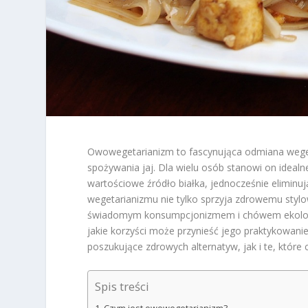
Owowegetarianizm to fascynująca odmiana wegetar
spożywania jaj. Dla wielu osób stanowi on ideal
wartościowe źródło białka, jednocześnie eliminuj
wegetarianizmu nie tylko sprzyja zdrowemu stylo
świadomym konsumpcjonizmem i chówem ekologic
jakie korzyści może przynieść jego praktykowani
poszukujące zdrowych alternatyw, jak i te, które
Spis treści