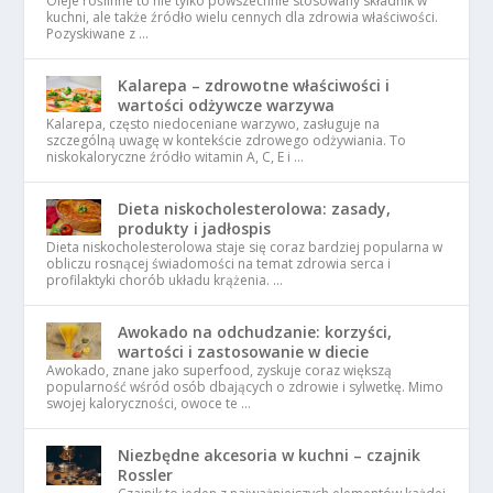
Oleje roślinne to nie tylko powszechnie stosowany składnik w
kuchni, ale także źródło wielu cennych dla zdrowia właściwości.
Pozyskiwane z …
Kalarepa – zdrowotne właściwości i
wartości odżywcze warzywa
Kalarepa, często niedoceniane warzywo, zasługuje na
szczególną uwagę w kontekście zdrowego odżywiania. To
niskokaloryczne źródło witamin A, C, E i …
Dieta niskocholesterolowa: zasady,
produkty i jadłospis
Dieta niskocholesterolowa staje się coraz bardziej popularna w
obliczu rosnącej świadomości na temat zdrowia serca i
profilaktyki chorób układu krążenia. …
Awokado na odchudzanie: korzyści,
wartości i zastosowanie w diecie
Awokado, znane jako superfood, zyskuje coraz większą
popularność wśród osób dbających o zdrowie i sylwetkę. Mimo
swojej kaloryczności, owoce te …
Niezbędne akcesoria w kuchni – czajnik
Rossler