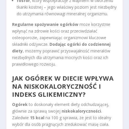
fosfor
, który współpracuje z wapniem w tworzeniu
tkanki kostnej – jego właściwy poziom jest niezbędny
do utrzymania równowagi mineralnej organizmu.
Regularne spożywanie ogórków
może korzystnie
wpłynąć na zdrowie kości oraz przeciwdziałać
osteoporozie, zapewniając organizmowi kluczowe
składniki odżywcze.
Dodając ogórki do codziennej
diety
, możemy poprawić przyswajalność minerałów
niezbędnych dla utrzymania mocnych kości oraz ich
prawidłowego rozwoju.
JAK OGÓREK W DIECIE WPŁYWA
NA NISKOKALORYCZNOŚĆ I
INDEKS GLIKEMICZNY?
Ogórek
to doskonały element diety odchudzającej,
głównie za sprawą swojej
niskokaloryczności
.
Zaledwie
15 kcal
na 100 g sprawia, że jest to idealny
wybór dla osób pragnących zredukować masę ciała.