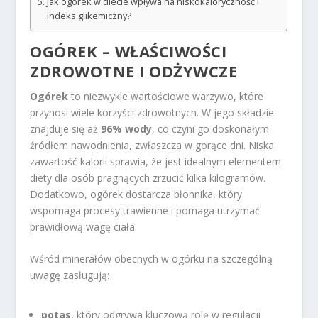
Jak ogórek w diecie wpływa na niskokaloryczność i
indeks glikemiczny?
OGÓREK – WŁAŚCIWOŚCI
ZDROWOTNE I ODŻYWCZE
Ogórek
to niezwykle wartościowe warzywo, które
przynosi wiele korzyści zdrowotnych. W jego składzie
znajduje się aż
96% wody
, co czyni go doskonałym
źródłem nawodnienia, zwłaszcza w gorące dni. Niska
zawartość kalorii sprawia, że jest idealnym elementem
diety dla osób pragnących zrzucić kilka kilogramów.
Dodatkowo, ogórek dostarcza błonnika, który
wspomaga procesy trawienne i pomaga utrzymać
prawidłową wagę ciała.
Wśród minerałów obecnych w ogórku na szczególną
uwagę zasługują:
potas
, który odgrywa kluczową rolę w regulacji