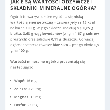
JAKIE SĄ WARTOŚCI ODŻYWCZE I
SKŁADNIKI MINERALNE OGÓRKA?
Ogórek to warzywo, które wyróżnia się
niską
wartością energetyczną
– zawiera jedynie
15 kcal
na każde
100 g
. W jego składzie znajdują się:
0,65 g
białka
,
3,63 g węglowodanów
(w tym
1,67 g cukrów
prostych
) oraz zaledwie
0,11 g tłuszczu
. Co więcej,
ogórek dostarcza również
błonnika
– jest go około
0,5
g
na
100 g
.
Wartości mineralne ogórka prezentują się
następująco:
Wapń:
16 mg,
Żelazo:
0,28 mg,
Magnez:
13 mg,
Fosfor:
24 mg,