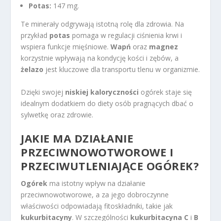
Potas:
147 mg.
Te minerały odgrywają istotną rolę dla zdrowia. Na
przykład
potas
pomaga w regulacji ciśnienia krwi i
wspiera funkcje mięśniowe.
Wapń
oraz
magnez
korzystnie wpływają na kondycję kości i zębów, a
żelazo
jest kluczowe dla transportu tlenu w organizmie.
Dzięki swojej
niskiej kaloryczności
ogórek staje się
idealnym dodatkiem do diety osób pragnących dbać o
sylwetkę oraz zdrowie.
JAKIE MA DZIAŁANIE
PRZECIWNOWOTWOROWE I
PRZECIWUTLENIAJĄCE OGÓREK?
Ogórek
ma istotny wpływ na działanie
przeciwnowotworowe, a za jego dobroczynne
właściwości odpowiadają fitoskładniki, takie jak
kukurbitacyny
. W szczególności
kukurbitacyna C
i
B