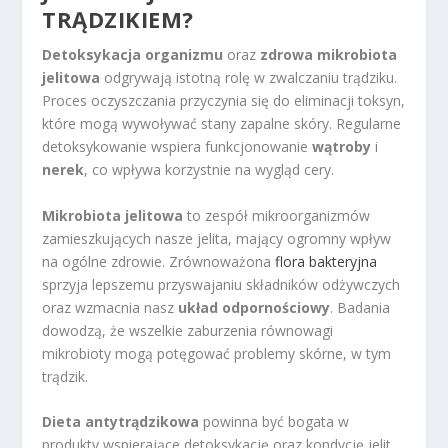
TRĄDZIKIEM?
Detoksykacja organizmu
oraz
zdrowa mikrobiota
jelitowa
odgrywają istotną rolę w zwalczaniu trądziku.
Proces oczyszczania przyczynia się do eliminacji toksyn,
które mogą wywoływać stany zapalne skóry. Regularne
detoksykowanie wspiera funkcjonowanie
wątroby
i
nerek
, co wpływa korzystnie na wygląd cery.
Mikrobiota jelitowa
to zespół mikroorganizmów
zamieszkujących nasze jelita, mający ogromny wpływ
na ogólne zdrowie. Zrównoważona
flora bakteryjna
sprzyja lepszemu przyswajaniu składników odżywczych
oraz wzmacnia nasz
układ odpornościowy
. Badania
dowodzą, że wszelkie zaburzenia równowagi
mikrobioty mogą potęgować problemy skórne, w tym
trądzik.
Dieta antytrądzikowa
powinna być bogata w
produkty wspierające detoksykację oraz kondycję jelit.