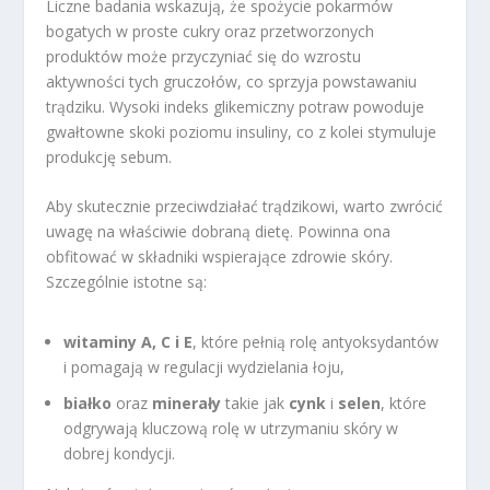
Liczne badania wskazują, że spożycie pokarmów
bogatych w proste cukry oraz przetworzonych
produktów może przyczyniać się do wzrostu
aktywności tych gruczołów, co sprzyja powstawaniu
trądziku. Wysoki indeks glikemiczny potraw powoduje
gwałtowne skoki poziomu insuliny, co z kolei stymuluje
produkcję sebum.
Aby skutecznie przeciwdziałać trądzikowi, warto zwrócić
uwagę na właściwie dobraną dietę. Powinna ona
obfitować w składniki wspierające zdrowie skóry.
Szczególnie istotne są:
witaminy A, C i E
, które pełnią rolę antyoksydantów
i pomagają w regulacji wydzielania łoju,
białko
oraz
minerały
takie jak
cynk
i
selen
, które
odgrywają kluczową rolę w utrzymaniu skóry w
dobrej kondycji.