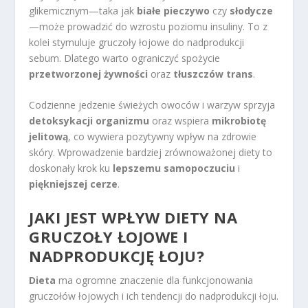
glikemicznym—taka jak
białe pieczywo
czy
słodycze
—może prowadzić do wzrostu poziomu insuliny. To z
kolei stymuluje gruczoły łojowe do nadprodukcji
sebum. Dlatego warto ograniczyć spożycie
przetworzonej żywności
oraz
tłuszczów trans
.
Codzienne jedzenie świeżych owoców i warzyw sprzyja
detoksykacji organizmu
oraz wspiera
mikrobiotę
jelitową
, co wywiera pozytywny wpływ na zdrowie
skóry. Wprowadzenie bardziej zrównoważonej diety to
doskonały krok ku
lepszemu samopoczuciu
i
piękniejszej cerze
.
JAKI JEST WPŁYW DIETY NA
GRUCZOŁY ŁOJOWE I
NADPRODUKCJĘ ŁOJU?
Dieta
ma ogromne znaczenie dla funkcjonowania
gruczołów łojowych i ich tendencji do nadprodukcji łoju.