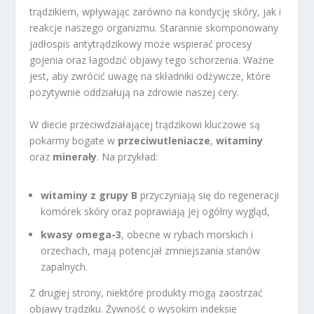
trądzikiem, wpływając zarówno na kondycję skóry, jak i
reakcje naszego organizmu. Starannie skomponowany
jadłospis antytrądzikowy może wspierać procesy
gojenia oraz łagodzić objawy tego schorzenia. Ważne
jest, aby zwrócić uwagę na składniki odżywcze, które
pozytywnie oddziałują na zdrowie naszej cery.
W diecie przeciwdziałającej trądzikowi kluczowe są
pokarmy bogate w
przeciwutleniacze
,
witaminy
oraz
minerały
. Na przykład:
witaminy z grupy B
przyczyniają się do regeneracji
komórek skóry oraz poprawiają jej ogólny wygląd,
kwasy omega-3
, obecne w rybach morskich i
orzechach, mają potencjał zmniejszania stanów
zapalnych.
Z drugiej strony, niektóre produkty mogą zaostrzać
objawy trądziku. Żywność o wysokim indeksie