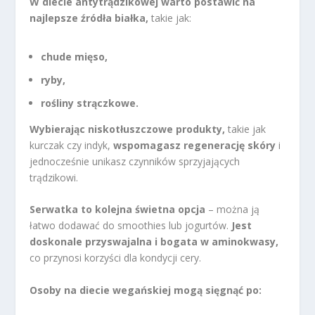
W diecie antytrądzikowej warto postawić na
najlepsze źródła białka,
takie jak:
chude mięso,
ryby,
rośliny strączkowe.
Wybierając niskotłuszczowe produkty,
takie jak
kurczak czy indyk,
wspomagasz regenerację skóry
i
jednocześnie unikasz czynników sprzyjających
trądzikowi.
Serwatka to kolejna świetna opcja
– można ją
łatwo dodawać do smoothies lub jogurtów.
Jest
doskonale przyswajalna i bogata w aminokwasy,
co przynosi korzyści dla kondycji cery.
Osoby na diecie wegańskiej mogą sięgnąć po: