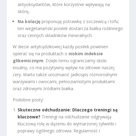
antyoksydantów, które korzystnie wpływają na
skórę,
Na kolację
proponuję potrawkę z soczewicą i tofu;
ten wegetariański posiłek dostarcza białka roślinnego
oraz cennych składników mineralnych.
W diecie antytrądzikowej każdy posiłek powinien
opierać się na produktach o
niskim indeksie
glikemicznym
. Dzięki temu ograniczamy skoki
insuliny, co ma pozytywny wpływ na zdrowie naszej
cery. Warto także urozmaicić jadłospis różnorodnymi
warzywami i owocami, pełnoziarnistymi produktami
oraz zdrowymi źródłami białka.
Podobne posty:
Skuteczne odchudzanie: Dlaczego treningi są
kluczowe?
Treningi na odchudzanie odgrywają
kluczową rolę w dążeniu do wymarzonej sylwetki i
poprawy ogólnego zdrowia. Regularność i